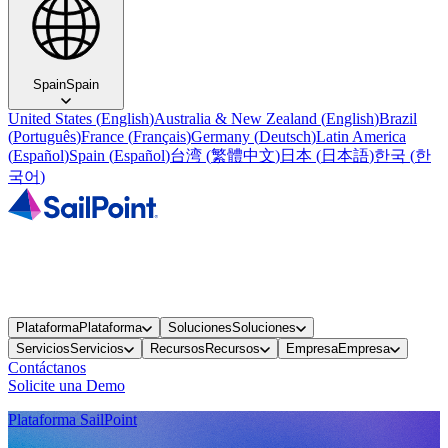
Spain
Spain
United States
(
English
)
Australia & New Zealand
(
English
)
Brazil
(
Português
)
France
(
Français
)
Germany
(
Deutsch
)
Latin America
(
Español
)
Spain
(
Español
)
台湾
(
繁體中文
)
日本
(
日本語
)
한국
(
한
국어
)
Plataforma
Plataforma
Soluciones
Soluciones
Servicios
Servicios
Recursos
Recursos
Empresa
Empresa
Contáctanos
Solicite una Demo
Plataforma SailPoint