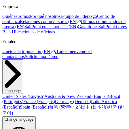
Empresa
Quiénes somos
Por qué nosotros
Equipo de liderazgo
Centro de
confianza
Relaciones con inversores (EN)
Últimos comunicados de
prensa (EN)
SailPoint en las notícias (EN)
Galardones
SailPoint Gives
Back
Ubicaciones de oficinas
Empleo
Únete a la tripulación (EN)
¡Todos bienvenidos!
Contáctanos
Solicite una Demo
Language
United States
(
English
)
Australia & New Zealand
(
English
)
Brazil
(
Português
)
France
(
Français
)
Germany
(
Deutsch
)
Latin America
(
Español
)
Spain
(
Español
)
台湾
(
繁體中文
)
日本
(
日本語
)
한국
(
한
국어
)
Change language