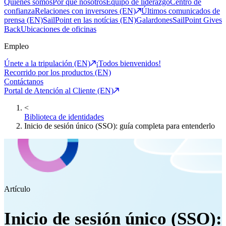
Quiénes somos
Por qué nosotros
Equipo de liderazgo
Centro de
confianza
Relaciones con inversores (EN)
Últimos comunicados de
prensa (EN)
SailPoint en las notícias (EN)
Galardones
SailPoint Gives
Back
Ubicaciones de oficinas
Empleo
Únete a la tripulación (EN)
¡Todos bienvenidos!
Recorrido por los productos (EN)
Contáctanos
Portal de Atención al Cliente (EN)
<
Biblioteca de identidades
Inicio de sesión único (SSO): guía completa para entenderlo
Artículo
Inicio de sesión único (SSO):