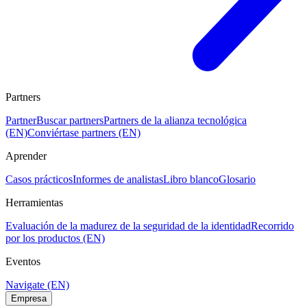
Partners
Partner
Buscar partners
Partners de la alianza tecnológica
(EN)
Conviértase partners (EN)
Aprender
Casos prácticos
Informes de analistas
Libro blanco
Glosario
Herramientas
Evaluación de la madurez de la seguridad de la identidad
Recorrido
por los productos (EN)
Eventos
Navigate (EN)
Empresa