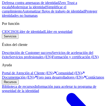
Defensa contra amenazas de identidad
Zero Trust a
escala
Modernizar la identidad
Simplificar el
cumplimiento
Automatizar flujos de trabajo de identidad
Proteger
identidades no humanas
Por función
CIO
CISO
Líder de identidad
Líder en seguridad
Servicios
Éxitos del cliente
Descripción de Customer success
Servicios de aceleración del
éxito
Servicios profesionales (EN)
Formación y certificación (EN)
Ayuda
Portal de Atención al Cliente (EN)
Comunidad (EN)
Documentación (EN)
Foro para desarrolladores (EN)
Contáctanos
Recursos
Biblioteca de recursos
Información para acelerar tu programa de
seguridad de la identidad