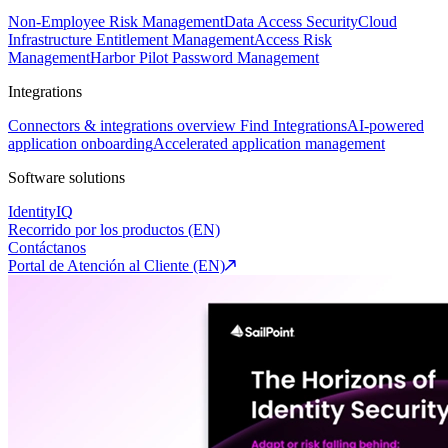
Non-Employee Risk Management
Data Access Security
Cloud
Infrastructure Entitlement Management
Access Risk
Management
Harbor Pilot
Password Management
Integrations
Connectors & integrations overview
Find Integrations
AI-powered
application onboarding
Accelerated application management
Software solutions
IdentityIQ
Recorrido por los productos (EN)
Contáctanos
Portal de Atención al Cliente (EN)