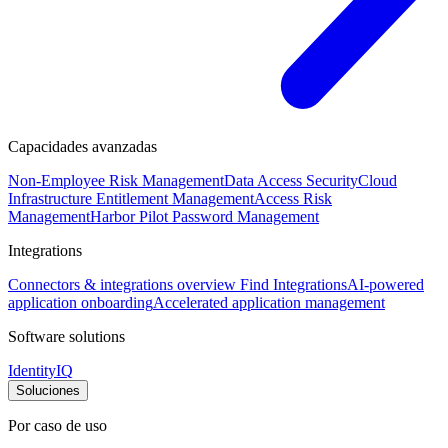
Capacidades avanzadas
Non-Employee Risk Management
Data Access Security
Cloud
Infrastructure Entitlement Management
Access Risk
Management
Harbor Pilot
Password Management
Integrations
Connectors & integrations overview
Find Integrations
AI-powered
application onboarding
Accelerated application management
Software solutions
IdentityIQ
Soluciones
Por caso de uso