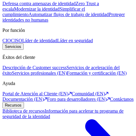
Defensa contra amenazas de identidad
Zero Trust a
escala
Modernizar la identidad
Simplificar el
cumplimiento
Automatizar flujos de trabajo de identidad
Proteger
identidades no humanas
Por función
CIO
CISO
Líder de identidad
Líder en seguridad
Servicios
Éxitos del cliente
Descripción de Customer success
Servicios de aceleración del
éxito
Servicios profesionales (EN)
Formación y certificación (EN)
Ayuda
Portal de Atención al Cliente (EN)
Comunidad (EN)
Documentación (EN)
Foro para desarrolladores (EN)
Contáctanos
Recursos
Biblioteca de recursos
Información para acelerar tu programa de
seguridad de la identidad