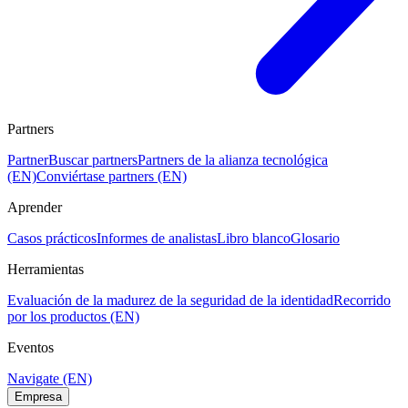
Partners
Partner
Buscar partners
Partners de la alianza tecnológica
(EN)
Conviértase partners (EN)
Aprender
Casos prácticos
Informes de analistas
Libro blanco
Glosario
Herramientas
Evaluación de la madurez de la seguridad de la identidad
Recorrido
por los productos (EN)
Eventos
Navigate (EN)
Empresa