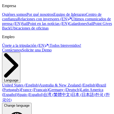
Empresa
Quiénes somos
Por qué nosotros
Equipo de liderazgo
Centro de
confianza
Relaciones con inversores (EN)
Últimos comunicados de
prensa (EN)
SailPoint en las notícias (EN)
Galardones
SailPoint Gives
Back
Ubicaciones de oficinas
Empleo
Únete a la tripulación (EN)
¡Todos bienvenidos!
Contáctanos
Solicite una Demo
Language
United States
(
English
)
Australia & New Zealand
(
English
)
Brazil
(
Português
)
France
(
Français
)
Germany
(
Deutsch
)
Latin America
(
Español
)
Spain
(
Español
)
台湾
(
繁體中文
)
日本
(
日本語
)
한국
(
한
국어
)
Change language