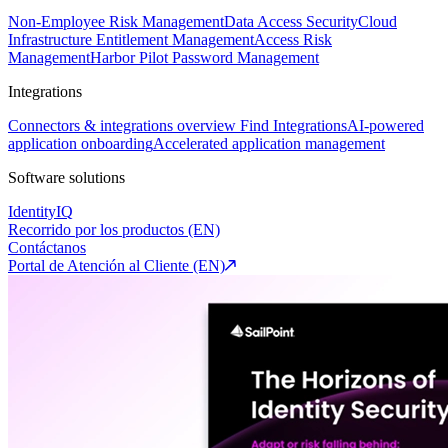
Non-Employee Risk Management
Data Access Security
Cloud
Infrastructure Entitlement Management
Access Risk
Management
Harbor Pilot
Password Management
Integrations
Connectors & integrations overview
Find Integrations
AI-powered
application onboarding
Accelerated application management
Software solutions
IdentityIQ
Recorrido por los productos (EN)
Contáctanos
Portal de Atención al Cliente (EN)