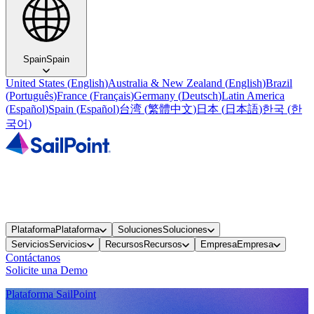
Spain
Spain
United States
(
English
)
Australia & New Zealand
(
English
)
Brazil
(
Português
)
France
(
Français
)
Germany
(
Deutsch
)
Latin America
(
Español
)
Spain
(
Español
)
台湾
(
繁體中文
)
日本
(
日本語
)
한국
(
한
국어
)
Plataforma
Plataforma
Soluciones
Soluciones
Servicios
Servicios
Recursos
Recursos
Empresa
Empresa
Contáctanos
Solicite una Demo
Plataforma SailPoint