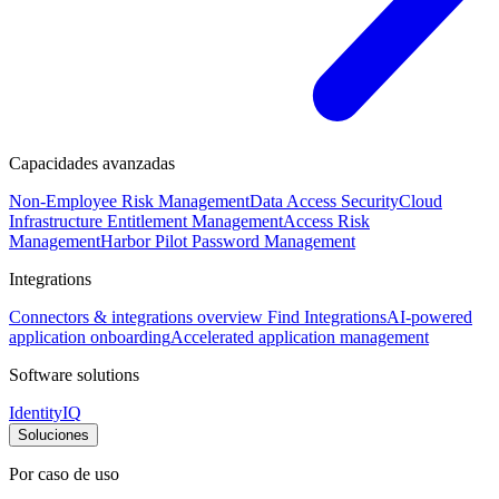
Capacidades avanzadas
Non-Employee Risk Management
Data Access Security
Cloud
Infrastructure Entitlement Management
Access Risk
Management
Harbor Pilot
Password Management
Integrations
Connectors & integrations overview
Find Integrations
AI-powered
application onboarding
Accelerated application management
Software solutions
IdentityIQ
Soluciones
Por caso de uso