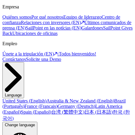
Empresa
Quiénes somos
Por qué nosotros
Equipo de liderazgo
Centro de
confianza
Relaciones con inversores (EN)
Últimos comunicados de
prensa (EN)
SailPoint en las notícias (EN)
Galardones
SailPoint Gives
Back
Ubicaciones de oficinas
Empleo
Únete a la tripulación (EN)
¡Todos bienvenidos!
Contáctanos
Solicite una Demo
Language
United States
(
English
)
Australia & New Zealand
(
English
)
Brazil
(
Português
)
France
(
Français
)
Germany
(
Deutsch
)
Latin America
(
Español
)
Spain
(
Español
)
台湾
(
繁體中文
)
日本
(
日本語
)
한국
(
한
국어
)
Change language