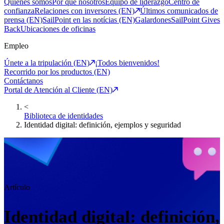
Quiénes somos
Por qué nosotros
Equipo de liderazgo
Centro de
confianza
Relaciones con inversores (EN)
Últimos comunicados de
prensa (EN)
SailPoint en las notícias (EN)
Galardones
SailPoint Gives
Back
Ubicaciones de oficinas
Empleo
Únete a la tripulación (EN)
¡Todos bienvenidos!
Recorrido por los productos (EN)
Contáctanos
Portal de Atención al Cliente (EN)
<
Biblioteca de identidades
Identidad digital: definición, ejemplos y seguridad
Artículo
Identidad digital: definición,