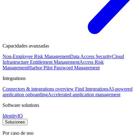
Capacidades avanzadas
Non-Employee Risk Management
Data Access Security
Cloud
Infrastructure Entitlement Management
Access Risk
Management
Harbor Pilot
Password Management
Integrations
Connectors & integrations overview
Find Integrations
AI-powered
application onboarding
Accelerated application management
Software solutions
IdentityIQ
Soluciones
Por caso de uso