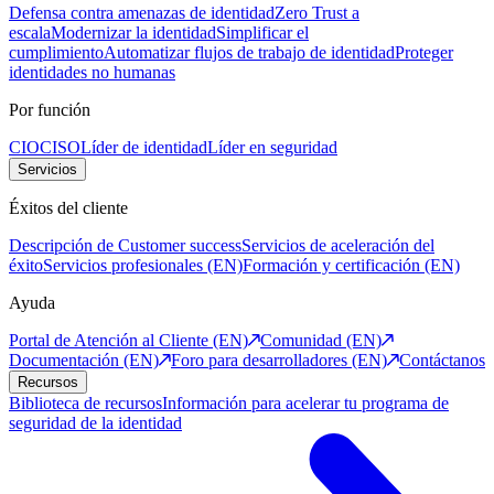
Defensa contra amenazas de identidad
Zero Trust a
escala
Modernizar la identidad
Simplificar el
cumplimiento
Automatizar flujos de trabajo de identidad
Proteger
identidades no humanas
Por función
CIO
CISO
Líder de identidad
Líder en seguridad
Servicios
Éxitos del cliente
Descripción de Customer success
Servicios de aceleración del
éxito
Servicios profesionales (EN)
Formación y certificación (EN)
Ayuda
Portal de Atención al Cliente (EN)
Comunidad (EN)
Documentación (EN)
Foro para desarrolladores (EN)
Contáctanos
Recursos
Biblioteca de recursos
Información para acelerar tu programa de
seguridad de la identidad