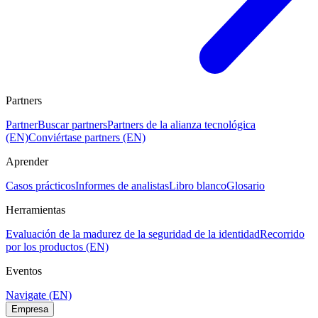
Partners
Partner
Buscar partners
Partners de la alianza tecnológica
(EN)
Conviértase partners (EN)
Aprender
Casos prácticos
Informes de analistas
Libro blanco
Glosario
Herramientas
Evaluación de la madurez de la seguridad de la identidad
Recorrido
por los productos (EN)
Eventos
Navigate (EN)
Empresa