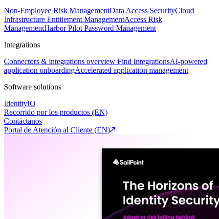
Non-Employee Risk Management
Data Access Security
Cloud
Infrastructure Entitlement Management
Access Risk
Management
Harbor Pilot
Password Management
Integrations
Connectors & integrations overview
Find Integrations
AI-powered
application onboarding
Accelerated application management
Software solutions
IdentityIQ
Recorrido por los productos (EN)
Contáctanos
Portal de Atención al Cliente (EN)