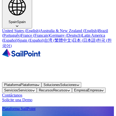
Spain
Spain
United States
(
English
)
Australia & New Zealand
(
English
)
Brazil
(
Português
)
France
(
Français
)
Germany
(
Deutsch
)
Latin America
(
Español
)
Spain
(
Español
)
台湾
(
繁體中文
)
日本
(
日本語
)
한국
(
한
국어
)
Plataforma
Plataforma
Soluciones
Soluciones
Servicios
Servicios
Recursos
Recursos
Empresa
Empresa
Contáctanos
Solicite una Demo
Plataforma SailPoint