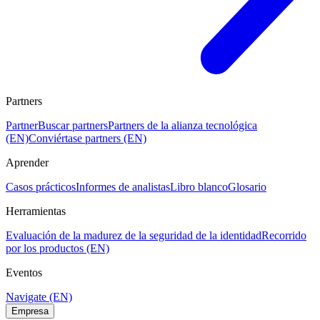
Partners
Partner
Buscar partners
Partners de la alianza tecnológica
(EN)
Conviértase partners (EN)
Aprender
Casos prácticos
Informes de analistas
Libro blanco
Glosario
Herramientas
Evaluación de la madurez de la seguridad de la identidad
Recorrido
por los productos (EN)
Eventos
Navigate (EN)
Empresa