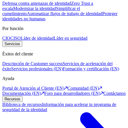
Defensa contra amenazas de identidad
Zero Trust a
escala
Modernizar la identidad
Simplificar el
cumplimiento
Automatizar flujos de trabajo de identidad
Proteger
identidades no humanas
Por función
CIO
CISO
Líder de identidad
Líder en seguridad
Servicios
Éxitos del cliente
Descripción de Customer success
Servicios de aceleración del
éxito
Servicios profesionales (EN)
Formación y certificación (EN)
Ayuda
Portal de Atención al Cliente (EN)
Comunidad (EN)
Documentación (EN)
Foro para desarrolladores (EN)
Contáctanos
Recursos
Biblioteca de recursos
Información para acelerar tu programa de
seguridad de la identidad