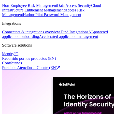
Non-Employee Risk Management
Data Access Security
Cloud
Infrastructure Entitlement Management
Access Risk
Management
Harbor Pilot
Password Management
Integrations
Connectors & integrations overview
Find Integrations
AI-powered
application onboarding
Accelerated application management
Software solutions
IdentityIQ
Recorrido por los productos (EN)
Contáctanos
Portal de Atención al Cliente (EN)