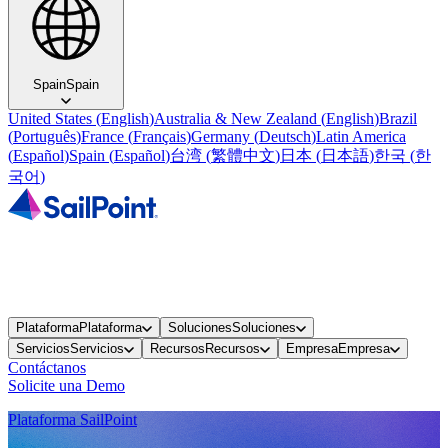
Spain
Spain
United States
(
English
)
Australia & New Zealand
(
English
)
Brazil
(
Português
)
France
(
Français
)
Germany
(
Deutsch
)
Latin America
(
Español
)
Spain
(
Español
)
台湾
(
繁體中文
)
日本
(
日本語
)
한국
(
한
국어
)
Plataforma
Plataforma
Soluciones
Soluciones
Servicios
Servicios
Recursos
Recursos
Empresa
Empresa
Contáctanos
Solicite una Demo
Plataforma SailPoint