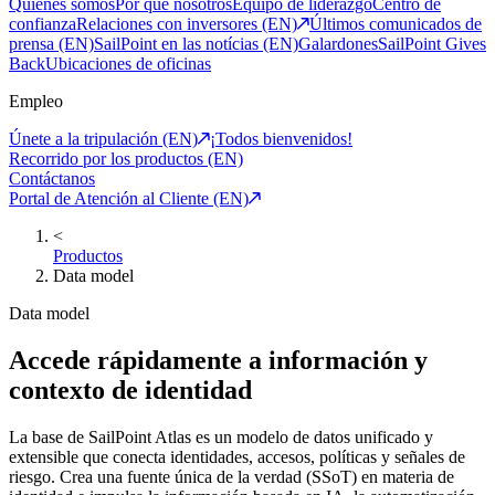
Quiénes somos
Por qué nosotros
Equipo de liderazgo
Centro de
confianza
Relaciones con inversores (EN)
Últimos comunicados de
prensa (EN)
SailPoint en las notícias (EN)
Galardones
SailPoint Gives
Back
Ubicaciones de oficinas
Empleo
Únete a la tripulación (EN)
¡Todos bienvenidos!
Recorrido por los productos (EN)
Contáctanos
Portal de Atención al Cliente (EN)
<
Productos
Data model
Data model
Accede rápidamente a información y
contexto de identidad
La base de SailPoint Atlas es un modelo de datos unificado y
extensible que conecta identidades, accesos, políticas y señales de
riesgo. Crea una fuente única de la verdad (SSoT) en materia de