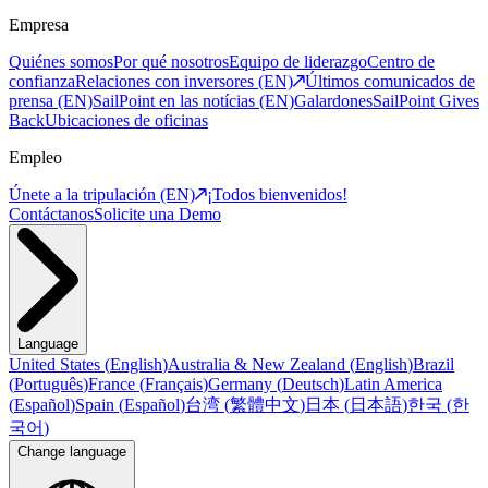
Empresa
Quiénes somos
Por qué nosotros
Equipo de liderazgo
Centro de
confianza
Relaciones con inversores (EN)
Últimos comunicados de
prensa (EN)
SailPoint en las notícias (EN)
Galardones
SailPoint Gives
Back
Ubicaciones de oficinas
Empleo
Únete a la tripulación (EN)
¡Todos bienvenidos!
Contáctanos
Solicite una Demo
Language
United States
(
English
)
Australia & New Zealand
(
English
)
Brazil
(
Português
)
France
(
Français
)
Germany
(
Deutsch
)
Latin America
(
Español
)
Spain
(
Español
)
台湾
(
繁體中文
)
日本
(
日本語
)
한국
(
한
국어
)
Change language