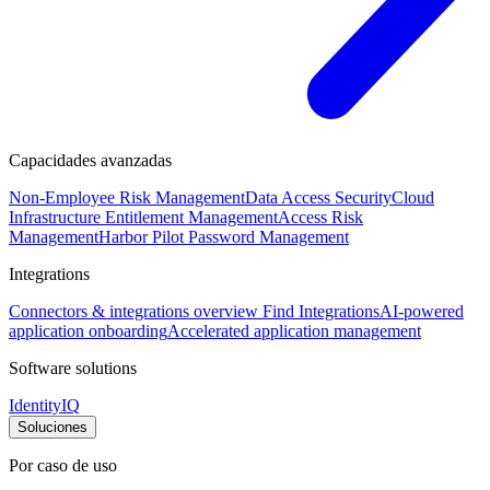
Capacidades avanzadas
Non-Employee Risk Management
Data Access Security
Cloud
Infrastructure Entitlement Management
Access Risk
Management
Harbor Pilot
Password Management
Integrations
Connectors & integrations overview
Find Integrations
AI-powered
application onboarding
Accelerated application management
Software solutions
IdentityIQ
Soluciones
Por caso de uso