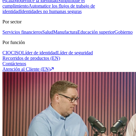
escala
Modernice la identidad
Simplifique el
cumplimiento
Automatice los flujos de trabajo de
identidad
Identidades no humanas seguras
Por sector
Servicios financieros
Salud
Manufactura
Educación superior
Gobierno
Por función
CIO
CISO
Líder de identidad
Líder de seguridad
Recorridos de productos (EN)
Contáctenos
Atención al Cliente (EN)