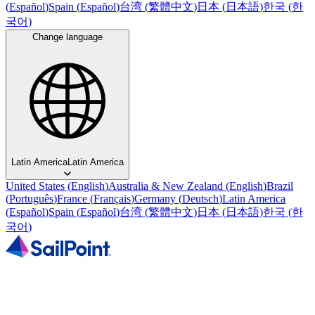
(
Español
)
Spain
(
Español
)
台湾
(
繁體中文
)
日本
(
日本語
)
한국
(
한
국어
)
Change language
Latin America
Latin America
United States
(
English
)
Australia & New Zealand
(
English
)
Brazil
(
Português
)
France
(
Français
)
Germany
(
Deutsch
)
Latin America
(
Español
)
Spain
(
Español
)
台湾
(
繁體中文
)
日本
(
日本語
)
한국
(
한
국어
)