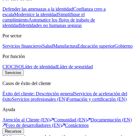
Defender las amenazas a la identidad
Confianza cero a
escala
Modernice la identidad
Simplifique el
cumplimiento
Automatice los flujos de trabajo de
identidad
Identidades no humanas seguras
Por sector
Servicios financieros
Salud
Manufactura
Educación superior
Gobierno
Por función
CIO
CISO
Líder de identidad
Líder de seguridad
Servicios
Casos de éxito del cliente
Éxito del cliente: Descripción general
Servicios de aceleración del
éxito
Servicios profesionales (EN)
Formación y certificación (EN)
Ayuda
Atención al Cliente (EN)
Comunidad (EN)
Documentación (EN)
Foro de desarrolladores (EN)
Contáctenos
Recursos