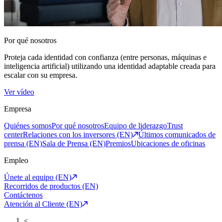
Por qué nosotros
Proteja cada identidad con confianza (entre personas, máquinas e
inteligencia artificial) utilizando una identidad adaptable creada para
escalar con su empresa.
Ver vídeo
Empresa
Quiénes somos
Por qué nosotros
Equipo de liderazgo
Trust
center
Relaciones con los inversores (EN)
Últimos comunicados de
prensa (EN)
Sala de Prensa (EN)
Premios
Ubicaciones de oficinas
Empleo
Únete al equipo (EN)
Recorridos de productos (EN)
Contáctenos
Atención al Cliente (EN)
<