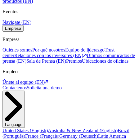
productos (EN)
Eventos
Navigate (EN)
Empresa
Empresa
Quiénes somos
Por qué nosotros
Equipo de liderazgo
Trust
center
Relaciones con los inversores (EN)
Últimos comunicados de
prensa (EN)
Sala de Prensa (EN)
Premios
Ubicaciones de oficinas
Empleo
Únete al equipo (EN)
Contáctenos
Solicita una demo
Language
United States
(
English
)
Australia & New Zealand
(
English
)
Brazil
(
Português
)
France
(
Français
)
Germany
(
Deutsch
)
Latin America