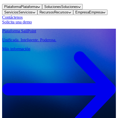
Plataforma
Plataforma
Soluciones
Soluciones
Servicios
Servicios
Recursos
Recursos
Empresa
Empresa
Contáctenos
Solicita una demo
Plataforma SailPoint
Unificada. Inteligente. Poderosa.
Más información