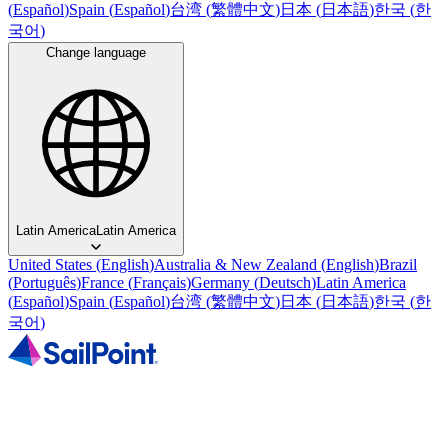
(
Español
)
Spain
(
Español
)
台湾
(
繁體中文
)
日本
(
日本語
)
한국
(
한
국어
)
Change language
Latin America
Latin America
United States
(
English
)
Australia & New Zealand
(
English
)
Brazil
(
Português
)
France
(
Français
)
Germany
(
Deutsch
)
Latin America
(
Español
)
Spain
(
Español
)
台湾
(
繁體中文
)
日本
(
日本語
)
한국
(
한
국어
)