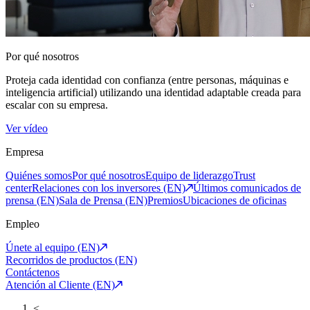
Por qué nosotros
Proteja cada identidad con confianza (entre personas, máquinas e
inteligencia artificial) utilizando una identidad adaptable creada para
escalar con su empresa.
Ver vídeo
Empresa
Quiénes somos
Por qué nosotros
Equipo de liderazgo
Trust
center
Relaciones con los inversores (EN)
Últimos comunicados de
prensa (EN)
Sala de Prensa (EN)
Premios
Ubicaciones de oficinas
Empleo
Únete al equipo (EN)
Recorridos de productos (EN)
Contáctenos
Atención al Cliente (EN)
<