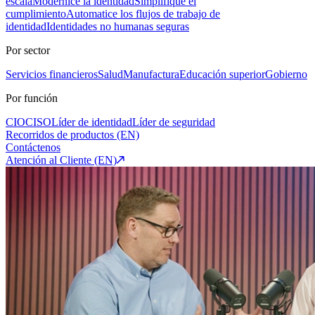
escala
Modernice la identidad
Simplifique el
cumplimiento
Automatice los flujos de trabajo de
identidad
Identidades no humanas seguras
Por sector
Servicios financieros
Salud
Manufactura
Educación superior
Gobierno
Por función
CIO
CISO
Líder de identidad
Líder de seguridad
Recorridos de productos (EN)
Contáctenos
Atención al Cliente (EN)