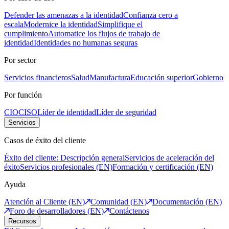
Defender las amenazas a la identidad
Confianza cero a
escala
Modernice la identidad
Simplifique el
cumplimiento
Automatice los flujos de trabajo de
identidad
Identidades no humanas seguras
Por sector
Servicios financieros
Salud
Manufactura
Educación superior
Gobierno
Por función
CIO
CISO
Líder de identidad
Líder de seguridad
Servicios
Casos de éxito del cliente
Éxito del cliente: Descripción general
Servicios de aceleración del
éxito
Servicios profesionales (EN)
Formación y certificación (EN)
Ayuda
Atención al Cliente (EN)
Comunidad (EN)
Documentación (EN)
Foro de desarrolladores (EN)
Contáctenos
Recursos