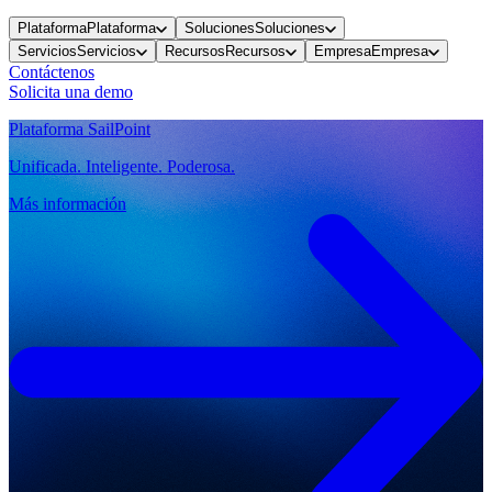
Plataforma
Plataforma
Soluciones
Soluciones
Servicios
Servicios
Recursos
Recursos
Empresa
Empresa
Contáctenos
Solicita una demo
Plataforma SailPoint
Unificada. Inteligente. Poderosa.
Más información