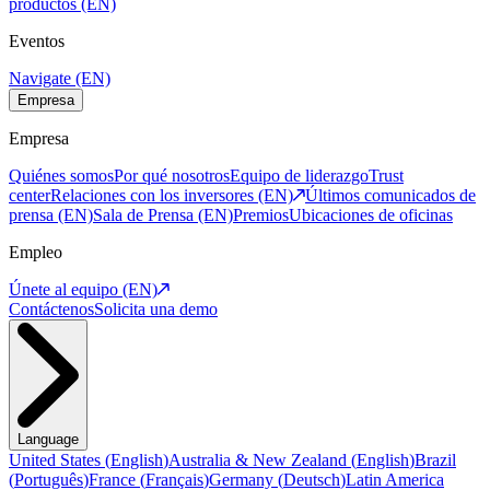
productos (EN)
Eventos
Navigate (EN)
Empresa
Empresa
Quiénes somos
Por qué nosotros
Equipo de liderazgo
Trust
center
Relaciones con los inversores (EN)
Últimos comunicados de
prensa (EN)
Sala de Prensa (EN)
Premios
Ubicaciones de oficinas
Empleo
Únete al equipo (EN)
Contáctenos
Solicita una demo
Language
United States
(
English
)
Australia & New Zealand
(
English
)
Brazil
(
Português
)
France
(
Français
)
Germany
(
Deutsch
)
Latin America