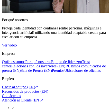
Por qué nosotros
Proteja cada identidad con confianza (entre personas, máquinas e
inteligencia artificial) utilizando una identidad adaptable creada para
escalar con su empresa.
Ver vídeo
Empresa
Quiénes somos
Por qué nosotros
Equipo de liderazgo
Trust
center
Relaciones con los inversores (EN)
Últimos comunicados de
prensa (EN)
Sala de Prensa (EN)
Premios
Ubicaciones de oficinas
Empleo
Únete al equipo (EN)
Recorridos de productos (EN)
Contáctenos
Atención al Cliente (EN)
<