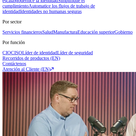
escala
Modernice la identidad
Simplifique el
cumplimiento
Automatice los flujos de trabajo de
identidad
Identidades no humanas seguras
Por sector
Servicios financieros
Salud
Manufactura
Educación superior
Gobierno
Por función
CIO
CISO
Líder de identidad
Líder de seguridad
Recorridos de productos (EN)
Contáctenos
Atención al Cliente (EN)