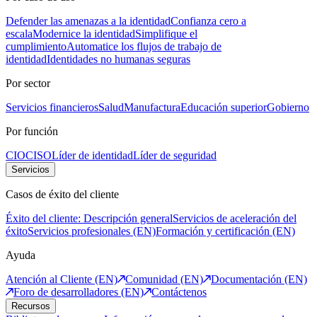
Defender las amenazas a la identidad
Confianza cero a
escala
Modernice la identidad
Simplifique el
cumplimiento
Automatice los flujos de trabajo de
identidad
Identidades no humanas seguras
Por sector
Servicios financieros
Salud
Manufactura
Educación superior
Gobierno
Por función
CIO
CISO
Líder de identidad
Líder de seguridad
Servicios
Casos de éxito del cliente
Éxito del cliente: Descripción general
Servicios de aceleración del
éxito
Servicios profesionales (EN)
Formación y certificación (EN)
Ayuda
Atención al Cliente (EN)
Comunidad (EN)
Documentación (EN)
Foro de desarrolladores (EN)
Contáctenos
Recursos