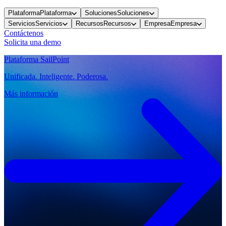
Plataforma
Plataforma
Soluciones
Soluciones
Servicios
Servicios
Recursos
Recursos
Empresa
Empresa
Contáctenos
Solicita una demo
Plataforma SailPoint
Unificada. Inteligente. Poderosa.
Más información