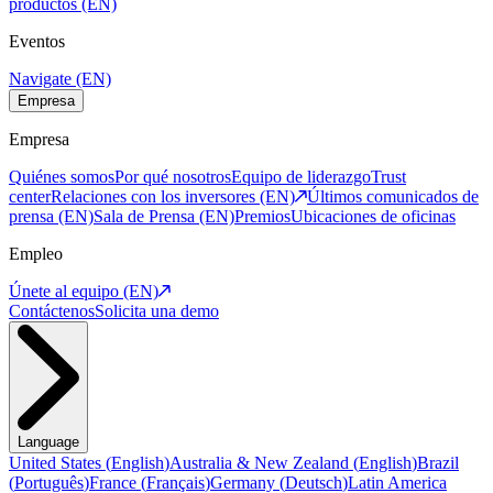
productos (EN)
Eventos
Navigate (EN)
Empresa
Empresa
Quiénes somos
Por qué nosotros
Equipo de liderazgo
Trust
center
Relaciones con los inversores (EN)
Últimos comunicados de
prensa (EN)
Sala de Prensa (EN)
Premios
Ubicaciones de oficinas
Empleo
Únete al equipo (EN)
Contáctenos
Solicita una demo
Language
United States
(
English
)
Australia & New Zealand
(
English
)
Brazil
(
Português
)
France
(
Français
)
Germany
(
Deutsch
)
Latin America