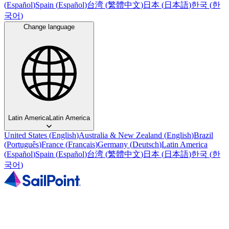
(
Español
)
Spain
(
Español
)
台湾
(
繁體中文
)
日本
(
日本語
)
한국
(
한
국어
)
Change language
Latin America
Latin America
United States
(
English
)
Australia & New Zealand
(
English
)
Brazil
(
Português
)
France
(
Français
)
Germany
(
Deutsch
)
Latin America
(
Español
)
Spain
(
Español
)
台湾
(
繁體中文
)
日本
(
日本語
)
한국
(
한
국어
)