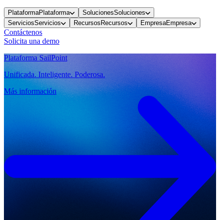
Plataforma
Plataforma
Soluciones
Soluciones
Servicios
Servicios
Recursos
Recursos
Empresa
Empresa
Contáctenos
Solicita una demo
Plataforma SailPoint
Unificada. Inteligente. Poderosa.
Más información