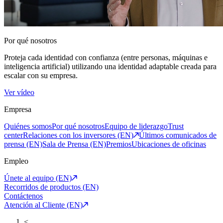
Por qué nosotros
Proteja cada identidad con confianza (entre personas, máquinas e
inteligencia artificial) utilizando una identidad adaptable creada para
escalar con su empresa.
Ver vídeo
Empresa
Quiénes somos
Por qué nosotros
Equipo de liderazgo
Trust
center
Relaciones con los inversores (EN)
Últimos comunicados de
prensa (EN)
Sala de Prensa (EN)
Premios
Ubicaciones de oficinas
Empleo
Únete al equipo (EN)
Recorridos de productos (EN)
Contáctenos
Atención al Cliente (EN)
<