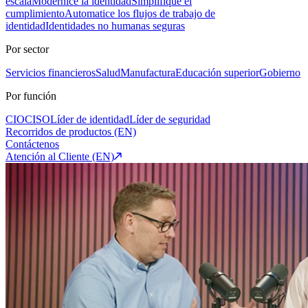
escala
Modernice la identidad
Simplifique el
cumplimiento
Automatice los flujos de trabajo de
identidad
Identidades no humanas seguras
Por sector
Servicios financieros
Salud
Manufactura
Educación superior
Gobierno
Por función
CIO
CISO
Líder de identidad
Líder de seguridad
Recorridos de productos (EN)
Contáctenos
Atención al Cliente (EN)