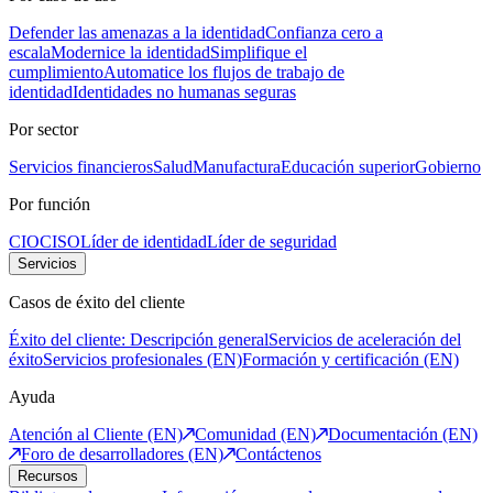
Defender las amenazas a la identidad
Confianza cero a
escala
Modernice la identidad
Simplifique el
cumplimiento
Automatice los flujos de trabajo de
identidad
Identidades no humanas seguras
Por sector
Servicios financieros
Salud
Manufactura
Educación superior
Gobierno
Por función
CIO
CISO
Líder de identidad
Líder de seguridad
Servicios
Casos de éxito del cliente
Éxito del cliente: Descripción general
Servicios de aceleración del
éxito
Servicios profesionales (EN)
Formación y certificación (EN)
Ayuda
Atención al Cliente (EN)
Comunidad (EN)
Documentación (EN)
Foro de desarrolladores (EN)
Contáctenos
Recursos