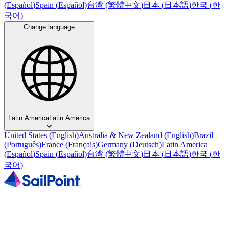
(
Español
)
Spain
(
Español
)
台湾
(
繁體中文
)
日本
(
日本語
)
한국
(
한
국어
)
Change language
Latin America
Latin America
United States
(
English
)
Australia & New Zealand
(
English
)
Brazil
(
Português
)
France
(
Français
)
Germany
(
Deutsch
)
Latin America
(
Español
)
Spain
(
Español
)
台湾
(
繁體中文
)
日本
(
日本語
)
한국
(
한
국어
)