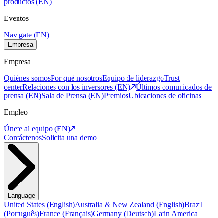
productos (EN)
Eventos
Navigate (EN)
Empresa
Empresa
Quiénes somos
Por qué nosotros
Equipo de liderazgo
Trust
center
Relaciones con los inversores (EN)
Últimos comunicados de
prensa (EN)
Sala de Prensa (EN)
Premios
Ubicaciones de oficinas
Empleo
Únete al equipo (EN)
Contáctenos
Solicita una demo
Language
United States
(
English
)
Australia & New Zealand
(
English
)
Brazil
(
Português
)
France
(
Français
)
Germany
(
Deutsch
)
Latin America