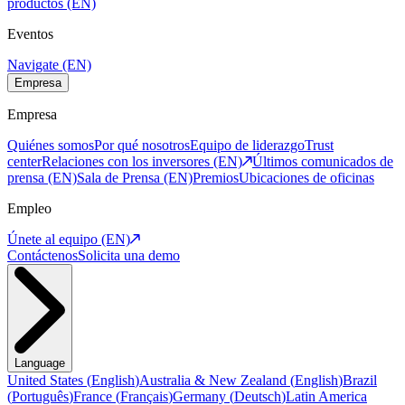
productos (EN)
Eventos
Navigate (EN)
Empresa
Empresa
Quiénes somos
Por qué nosotros
Equipo de liderazgo
Trust
center
Relaciones con los inversores (EN)
Últimos comunicados de
prensa (EN)
Sala de Prensa (EN)
Premios
Ubicaciones de oficinas
Empleo
Únete al equipo (EN)
Contáctenos
Solicita una demo
Language
United States
(
English
)
Australia & New Zealand
(
English
)
Brazil
(
Português
)
France
(
Français
)
Germany
(
Deutsch
)
Latin America