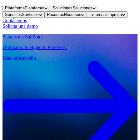
Plataforma
Plataforma
Soluciones
Soluciones
Servicios
Servicios
Recursos
Recursos
Empresa
Empresa
Contáctenos
Solicita una demo
Plataforma SailPoint
Unificada. Inteligente. Poderosa.
Más información