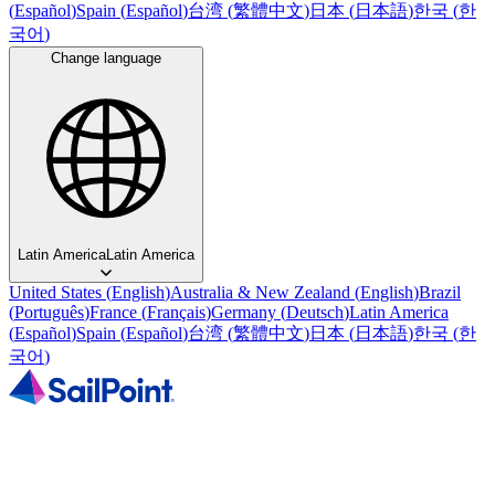
(
Español
)
Spain
(
Español
)
台湾
(
繁體中文
)
日本
(
日本語
)
한국
(
한
국어
)
Change language
Latin America
Latin America
United States
(
English
)
Australia & New Zealand
(
English
)
Brazil
(
Português
)
France
(
Français
)
Germany
(
Deutsch
)
Latin America
(
Español
)
Spain
(
Español
)
台湾
(
繁體中文
)
日本
(
日本語
)
한국
(
한
국어
)