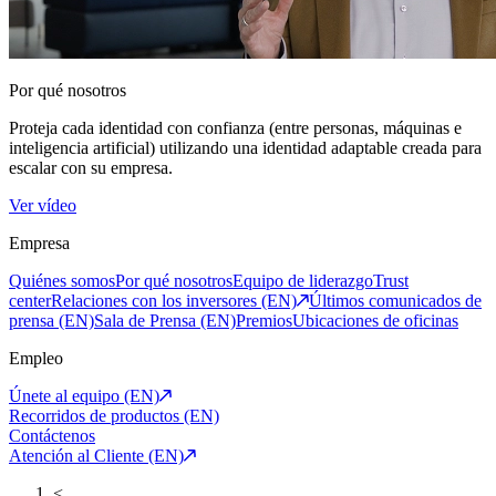
Por qué nosotros
Proteja cada identidad con confianza (entre personas, máquinas e
inteligencia artificial) utilizando una identidad adaptable creada para
escalar con su empresa.
Ver vídeo
Empresa
Quiénes somos
Por qué nosotros
Equipo de liderazgo
Trust
center
Relaciones con los inversores (EN)
Últimos comunicados de
prensa (EN)
Sala de Prensa (EN)
Premios
Ubicaciones de oficinas
Empleo
Únete al equipo (EN)
Recorridos de productos (EN)
Contáctenos
Atención al Cliente (EN)
<