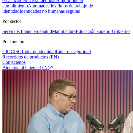
escala
Modernice la identidad
Simplifique el
cumplimiento
Automatice los flujos de trabajo de
identidad
Identidades no humanas seguras
Por sector
Servicios financieros
Salud
Manufactura
Educación superior
Gobierno
Por función
CIO
CISO
Líder de identidad
Líder de seguridad
Recorridos de productos (EN)
Contáctenos
Atención al Cliente (EN)