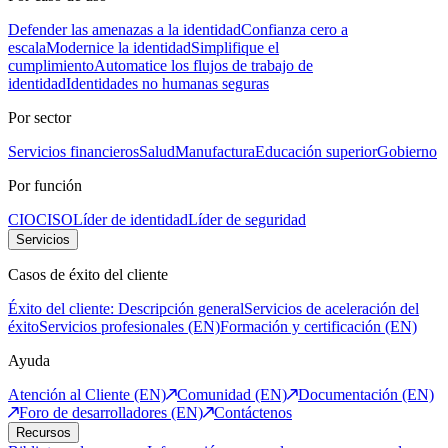
Defender las amenazas a la identidad
Confianza cero a
escala
Modernice la identidad
Simplifique el
cumplimiento
Automatice los flujos de trabajo de
identidad
Identidades no humanas seguras
Por sector
Servicios financieros
Salud
Manufactura
Educación superior
Gobierno
Por función
CIO
CISO
Líder de identidad
Líder de seguridad
Servicios
Casos de éxito del cliente
Éxito del cliente: Descripción general
Servicios de aceleración del
éxito
Servicios profesionales (EN)
Formación y certificación (EN)
Ayuda
Atención al Cliente (EN)
Comunidad (EN)
Documentación (EN)
Foro de desarrolladores (EN)
Contáctenos
Recursos