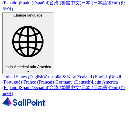
(
Español
)
Spain
(
Español
)
台湾
(
繁體中文
)
日本
(
日本語
)
한국
(
한
국어
)
Change language
Latin America
Latin America
United States
(
English
)
Australia & New Zealand
(
English
)
Brazil
(
Português
)
France
(
Français
)
Germany
(
Deutsch
)
Latin America
(
Español
)
Spain
(
Español
)
台湾
(
繁體中文
)
日本
(
日本語
)
한국
(
한
국어
)