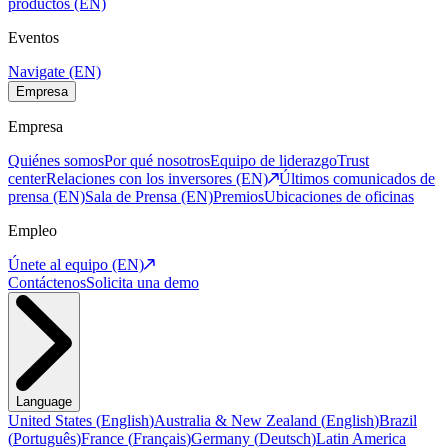
productos (EN)
Eventos
Navigate (EN)
Empresa
Empresa
Quiénes somos
Por qué nosotros
Equipo de liderazgo
Trust
center
Relaciones con los inversores (EN)
Últimos comunicados de
prensa (EN)
Sala de Prensa (EN)
Premios
Ubicaciones de oficinas
Empleo
Únete al equipo (EN)
Contáctenos
Solicita una demo
Language
United States
(
English
)
Australia & New Zealand
(
English
)
Brazil
(
Português
)
France
(
Français
)
Germany
(
Deutsch
)
Latin America