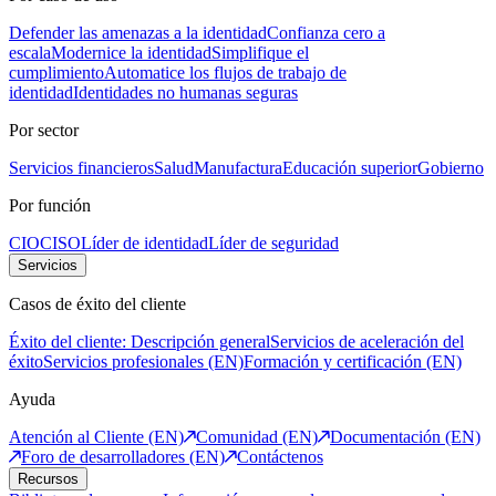
Defender las amenazas a la identidad
Confianza cero a
escala
Modernice la identidad
Simplifique el
cumplimiento
Automatice los flujos de trabajo de
identidad
Identidades no humanas seguras
Por sector
Servicios financieros
Salud
Manufactura
Educación superior
Gobierno
Por función
CIO
CISO
Líder de identidad
Líder de seguridad
Servicios
Casos de éxito del cliente
Éxito del cliente: Descripción general
Servicios de aceleración del
éxito
Servicios profesionales (EN)
Formación y certificación (EN)
Ayuda
Atención al Cliente (EN)
Comunidad (EN)
Documentación (EN)
Foro de desarrolladores (EN)
Contáctenos
Recursos