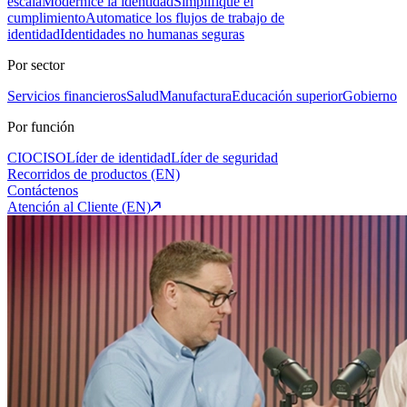
escala
Modernice la identidad
Simplifique el
cumplimiento
Automatice los flujos de trabajo de
identidad
Identidades no humanas seguras
Por sector
Servicios financieros
Salud
Manufactura
Educación superior
Gobierno
Por función
CIO
CISO
Líder de identidad
Líder de seguridad
Recorridos de productos (EN)
Contáctenos
Atención al Cliente (EN)