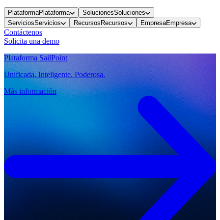
Plataforma
Plataforma
Soluciones
Soluciones
Servicios
Servicios
Recursos
Recursos
Empresa
Empresa
Contáctenos
Solicita una demo
Plataforma SailPoint
Unificada. Inteligente. Poderosa.
Más información