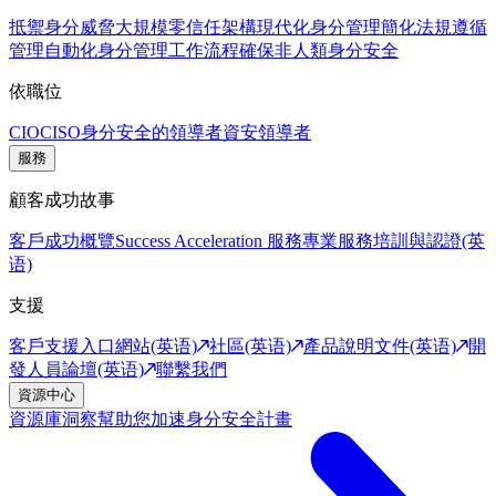
抵禦身分威脅
大規模零信任架構
現代化身分管理
簡化法規遵循
管理
自動化身分管理工作流程
確保非人類身分安全
依職位
CIO
CISO
身分安全的領導者
資安領導者
服務
顧客成功故事
客戶成功概覽
Success Acceleration 服務
專業服務
培訓與認證(英
语)
支援
客戶支援入口網站(英语)
社區(英语)
產品說明文件(英语)
開
發人員論壇(英语)
聯繫我們
資源中心
資源庫
洞察幫助您加速身分安全計畫