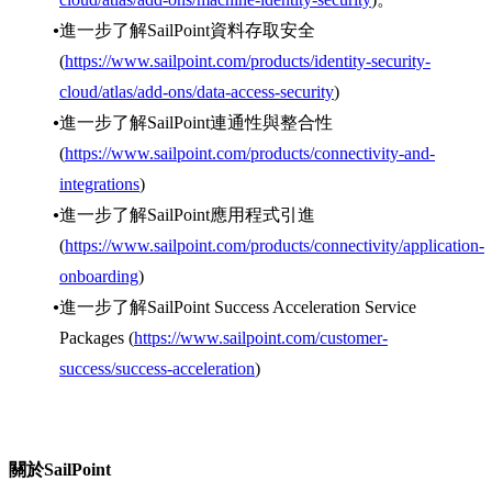
進一步了解SailPoint資料存取安全
(
https://www.sailpoint.com/products/identity-security-
cloud/atlas/add-ons/data-access-security
)
進一步了解SailPoint連通性與整合性
(
https://www.sailpoint.com/products/connectivity-and-
integrations
)
進一步了解SailPoint應用程式引進
(
https://www.sailpoint.com/products/connectivity/application-
onboarding
)
進一步了解SailPoint Success Acceleration Service
Packages (
https://www.sailpoint.com/customer-
success/success-acceleration
)
關於SailPoint