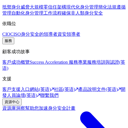
抵禦身分威脅
大規模零信任架構
現代化身分管理
簡化法規遵循
管理
自動化身分管理工作流程
確保非人類身分安全
依職位
CIO
CISO
身分安全的領導者
資安領導者
服務
顧客成功故事
客戶成功概覽
Success Acceleration 服務
專業服務
培訓與認證(英
语)
支援
客戶支援入口網站(英语)
社區(英语)
產品說明文件(英语)
開
發人員論壇(英语)
聯繫我們
資源中心
資源庫
洞察幫助您加速身分安全計畫