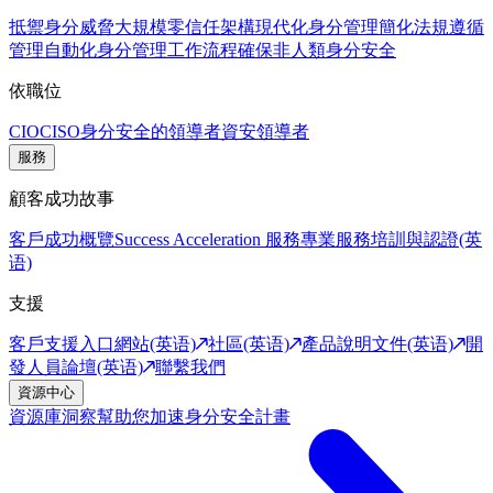
抵禦身分威脅
大規模零信任架構
現代化身分管理
簡化法規遵循
管理
自動化身分管理工作流程
確保非人類身分安全
依職位
CIO
CISO
身分安全的領導者
資安領導者
服務
顧客成功故事
客戶成功概覽
Success Acceleration 服務
專業服務
培訓與認證(英
语)
支援
客戶支援入口網站(英语)
社區(英语)
產品說明文件(英语)
開
發人員論壇(英语)
聯繫我們
資源中心
資源庫
洞察幫助您加速身分安全計畫