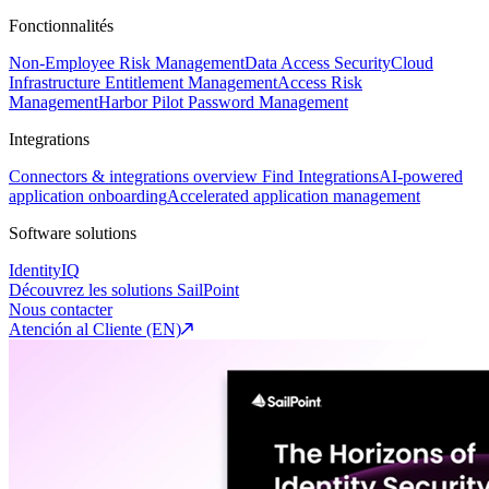
Fonctionnalités
Non-Employee Risk Management
Data Access Security
Cloud
Infrastructure Entitlement Management
Access Risk
Management
Harbor Pilot
Password Management
Integrations
Connectors & integrations overview
Find Integrations
AI-powered
application onboarding
Accelerated application management
Software solutions
IdentityIQ
Découvrez les solutions SailPoint
Nous contacter
Atención al Cliente (EN)