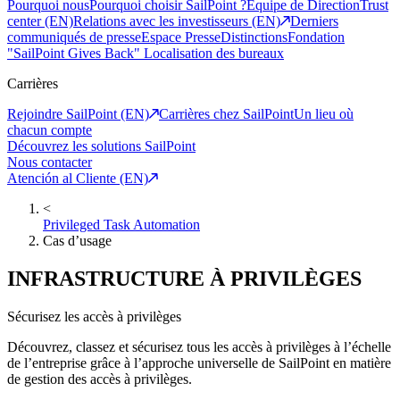
Pourquoi nous
Pourquoi choisir SailPoint ?
Equipe de Direction
Trust
center (EN)
Relations avec les investisseurs (EN)
Derniers
communiqués de presse
Espace Presse
Distinctions
Fondation
"SailPoint Gives Back"
Localisation des bureaux
Carrières
Rejoindre SailPoint (EN)
Carrières chez SailPoint
Un lieu où
chacun compte
Découvrez les solutions SailPoint
Nous contacter
Atención al Cliente (EN)
<
Privileged Task Automation
Cas d’usage
INFRASTRUCTURE À PRIVILÈGES
Sécurisez les accès à privilèges
Découvrez, classez et sécurisez tous les accès à privilèges à l’échelle
de l’entreprise grâce à l’approche universelle de SailPoint en matière
de gestion des accès à privilèges.