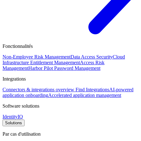
Fonctionnalités
Non-Employee Risk Management
Data Access Security
Cloud
Infrastructure Entitlement Management
Access Risk
Management
Harbor Pilot
Password Management
Integrations
Connectors & integrations overview
Find Integrations
AI-powered
application onboarding
Accelerated application management
Software solutions
IdentityIQ
Solutions
Par cas d'utilisation