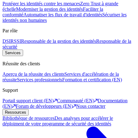
Protéger les identités contre les menaces
Zero Trust à grande
échelle
Moderniser la gestion des identités
Faciliter la
conformité
Automatiser les flux de travail d'identités
Sécuriser les
identités non humaines
Par rôle
DSI
RSSI
Responsable de la gestion des identités
Responsable de la
sécurité
Services
Réussite des clients
Aperçu de la réussite des clients
Services d'accélération de la
réussite
Services professionnels
Formation et certification (EN)
Support
Portail support client (EN)
Communauté (EN)
Documentation
(EN)
Forum de développeurs (EN)
Nous contacter
Ressources
Bibliothèque de ressources
Des analyses pour accélérer le
déploiment de votre programme de sécurité des identités