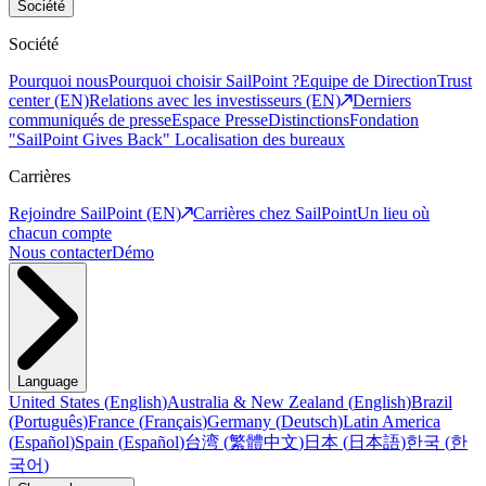
Société
Société
Pourquoi nous
Pourquoi choisir SailPoint ?
Equipe de Direction
Trust
center (EN)
Relations avec les investisseurs (EN)
Derniers
communiqués de presse
Espace Presse
Distinctions
Fondation
"SailPoint Gives Back"
Localisation des bureaux
Carrières
Rejoindre SailPoint (EN)
Carrières chez SailPoint
Un lieu où
chacun compte
Nous contacter
Démo
Language
United States
(
English
)
Australia & New Zealand
(
English
)
Brazil
(
Português
)
France
(
Français
)
Germany
(
Deutsch
)
Latin America
(
Español
)
Spain
(
Español
)
台湾
(
繁體中文
)
日本
(
日本語
)
한국
(
한
국어
)