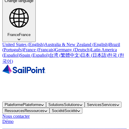
Change language
France
France
United States
(
English
)
Australia & New Zealand
(
English
)
Brazil
(
Português
)
France
(
Français
)
Germany
(
Deutsch
)
Latin America
(
Español
)
Spain
(
Español
)
台湾
(
繁體中文
)
日本
(
日本語
)
한국
(
한
국어
)
Plateforme
Plateforme
Solutions
Solutions
Services
Services
Ressources
Ressources
Société
Société
Nous contacter
Démo