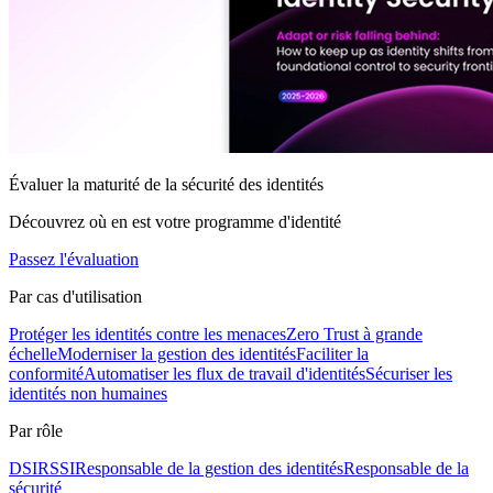
Évaluer la maturité de la sécurité des identités
Découvrez où en est votre programme d'identité
Passez l'évaluation
Par cas d'utilisation
Protéger les identités contre les menaces
Zero Trust à grande
échelle
Moderniser la gestion des identités
Faciliter la
conformité
Automatiser les flux de travail d'identités
Sécuriser les
identités non humaines
Par rôle
DSI
RSSI
Responsable de la gestion des identités
Responsable de la
sécurité