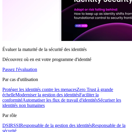
Évaluer la maturité de la sécurité des identités
Découvrez où en est votre programme d'identité
Passez l'évaluation
Par cas d'utilisation
Protéger les identités contre les menaces
Zero Trust à grande
échelle
Moderniser la gestion des identités
Faciliter la
conformité
Automatiser les flux de travail d'identités
Sécuriser les
identités non humaines
Par rôle
DSI
RSSI
Responsable de la gestion des identités
Responsable de la
sécurité