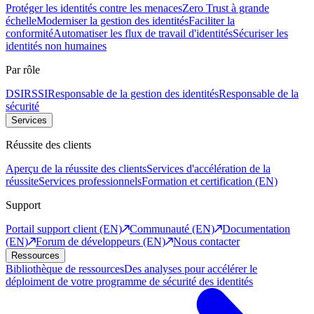
Protéger les identités contre les menaces
Zero Trust à grande
échelle
Moderniser la gestion des identités
Faciliter la
conformité
Automatiser les flux de travail d'identités
Sécuriser les
identités non humaines
Par rôle
DSI
RSSI
Responsable de la gestion des identités
Responsable de la
sécurité
Services
Réussite des clients
Aperçu de la réussite des clients
Services d'accélération de la
réussite
Services professionnels
Formation et certification (EN)
Support
Portail support client (EN)
Communauté (EN)
Documentation
(EN)
Forum de développeurs (EN)
Nous contacter
Ressources
Bibliothèque de ressources
Des analyses pour accélérer le
déploiment de votre programme de sécurité des identités