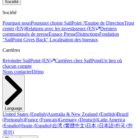
Société
Société
Pourquoi nous
Pourquoi choisir SailPoint ?
Equipe de Direction
Trust
center (EN)
Relations avec les investisseurs (EN)
Derniers
communiqués de presse
Espace Presse
Distinctions
Fondation
"SailPoint Gives Back"
Localisation des bureaux
Carrières
Rejoindre SailPoint (EN)
Carrières chez SailPoint
Un lieu où
chacun compte
Nous contacter
Démo
Language
United States
(
English
)
Australia & New Zealand
(
English
)
Brazil
(
Português
)
France
(
Français
)
Germany
(
Deutsch
)
Latin America
(
Español
)
Spain
(
Español
)
台湾
(
繁體中文
)
日本
(
日本語
)
한국
(
한
국어
)