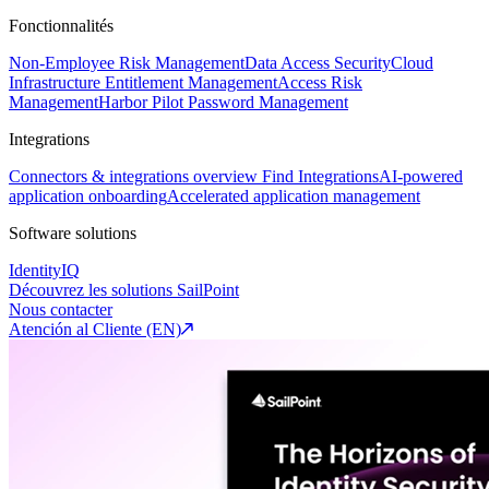
Fonctionnalités
Non-Employee Risk Management
Data Access Security
Cloud
Infrastructure Entitlement Management
Access Risk
Management
Harbor Pilot
Password Management
Integrations
Connectors & integrations overview
Find Integrations
AI-powered
application onboarding
Accelerated application management
Software solutions
IdentityIQ
Découvrez les solutions SailPoint
Nous contacter
Atención al Cliente (EN)