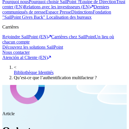
Pourquoi nous
Pourquoi choisir SailPoint ?
Equipe de Direction
Trust
center (EN)
Relations avec les investisseurs (EN)
Derniers
communiqués de presse
Espace Presse
Distinctions
Fondation
"SailPoint Gives Back"
Localisation des bureaux
Carrières
Rejoindre SailPoint (EN)
Carrières chez SailPoint
Un lieu où
chacun compte
Découvrez les solutions SailPoint
Nous contacter
Atención al Cliente (EN)
<
Bibliothèque Identités
Qu’est-ce que l’authentification multifacteur ?
Article