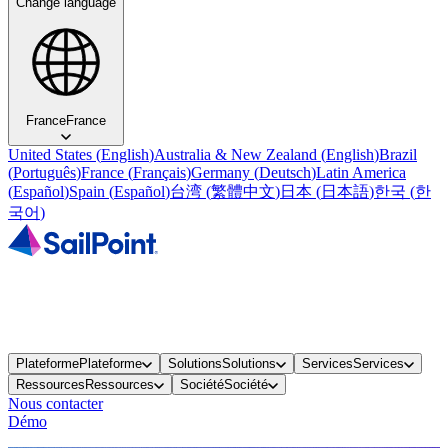
Change language
France
France
United States
(
English
)
Australia & New Zealand
(
English
)
Brazil
(
Português
)
France
(
Français
)
Germany
(
Deutsch
)
Latin America
(
Español
)
Spain
(
Español
)
台湾
(
繁體中文
)
日本
(
日本語
)
한국
(
한
국어
)
Plateforme
Plateforme
Solutions
Solutions
Services
Services
Ressources
Ressources
Société
Société
Nous contacter
Démo