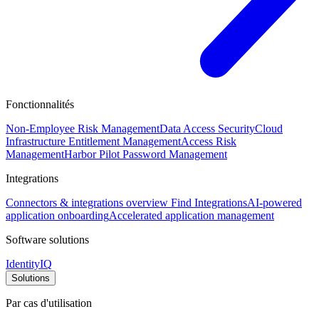
Fonctionnalités
Non-Employee Risk Management
Data Access Security
Cloud
Infrastructure Entitlement Management
Access Risk
Management
Harbor Pilot
Password Management
Integrations
Connectors & integrations overview
Find Integrations
AI-powered
application onboarding
Accelerated application management
Software solutions
IdentityIQ
Solutions
Par cas d'utilisation