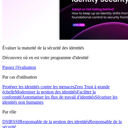
Évaluer la maturité de la sécurité des identités
Découvrez où en est votre programme d'identité
Passez l'évaluation
Par cas d'utilisation
Protéger les identités contre les menaces
Zero Trust à grande
échelle
Moderniser la gestion des identités
Faciliter la
conformité
Automatiser les flux de travail d'identités
Sécuriser les
identités non humaines
Par rôle
DSI
RSSI
Responsable de la gestion des identités
Responsable de la
sécurité