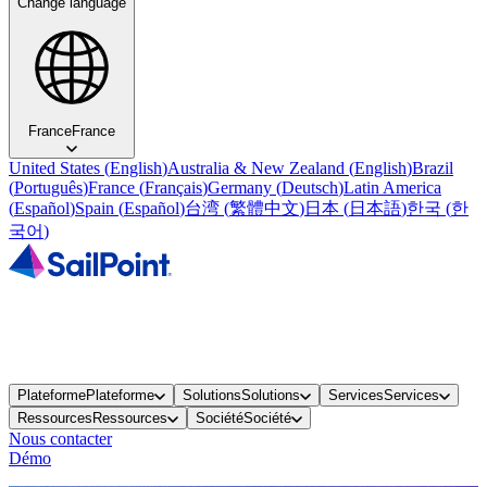
Change language
France
France
United States
(
English
)
Australia & New Zealand
(
English
)
Brazil
(
Português
)
France
(
Français
)
Germany
(
Deutsch
)
Latin America
(
Español
)
Spain
(
Español
)
台湾
(
繁體中文
)
日本
(
日本語
)
한국
(
한
국어
)
Plateforme
Plateforme
Solutions
Solutions
Services
Services
Ressources
Ressources
Société
Société
Nous contacter
Démo