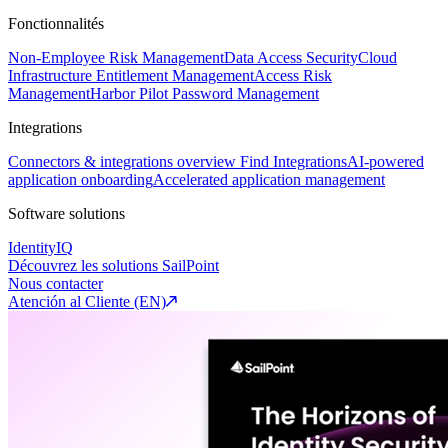
Fonctionnalités
Non-Employee Risk Management
Data Access Security
Cloud
Infrastructure Entitlement Management
Access Risk
Management
Harbor Pilot
Password Management
Integrations
Connectors & integrations overview
Find Integrations
AI-powered
application onboarding
Accelerated application management
Software solutions
IdentityIQ
Découvrez les solutions SailPoint
Nous contacter
Atención al Cliente (EN)