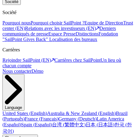
Société
Société
Pourquoi nous
Pourquoi choisir SailPoint ?
Equipe de Direction
Trust
center (EN)
Relations avec les investisseurs (EN)
Derniers
communiqués de presse
Espace Presse
Distinctions
Fondation
"SailPoint Gives Back"
Localisation des bureaux
Carrières
Rejoindre SailPoint (EN)
Carrières chez SailPoint
Un lieu où
chacun compte
Nous contacter
Démo
Language
United States
(
English
)
Australia & New Zealand
(
English
)
Brazil
(
Português
)
France
(
Français
)
Germany
(
Deutsch
)
Latin America
(
Español
)
Spain
(
Español
)
台湾
(
繁體中文
)
日本
(
日本語
)
한국
(
한
국어
)