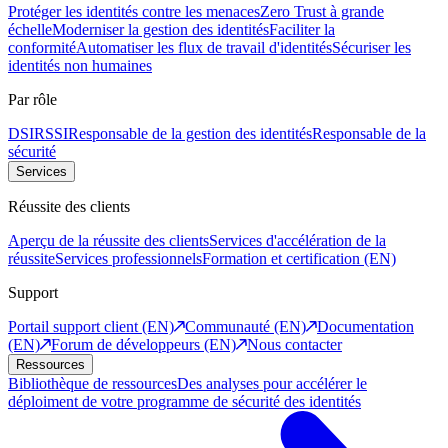
Protéger les identités contre les menaces
Zero Trust à grande
échelle
Moderniser la gestion des identités
Faciliter la
conformité
Automatiser les flux de travail d'identités
Sécuriser les
identités non humaines
Par rôle
DSI
RSSI
Responsable de la gestion des identités
Responsable de la
sécurité
Services
Réussite des clients
Aperçu de la réussite des clients
Services d'accélération de la
réussite
Services professionnels
Formation et certification (EN)
Support
Portail support client (EN)
Communauté (EN)
Documentation
(EN)
Forum de développeurs (EN)
Nous contacter
Ressources
Bibliothèque de ressources
Des analyses pour accélérer le
déploiment de votre programme de sécurité des identités