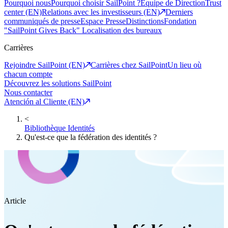
Pourquoi nous
Pourquoi choisir SailPoint ?
Equipe de Direction
Trust
center (EN)
Relations avec les investisseurs (EN)
Derniers
communiqués de presse
Espace Presse
Distinctions
Fondation
"SailPoint Gives Back"
Localisation des bureaux
Carrières
Rejoindre SailPoint (EN)
Carrières chez SailPoint
Un lieu où
chacun compte
Découvrez les solutions SailPoint
Nous contacter
Atención al Cliente (EN)
<
Bibliothèque Identités
Qu'est-ce que la fédération des identités ?
Article