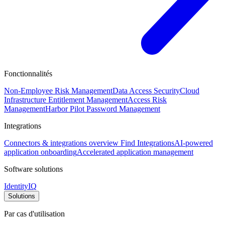
Fonctionnalités
Non-Employee Risk Management
Data Access Security
Cloud
Infrastructure Entitlement Management
Access Risk
Management
Harbor Pilot
Password Management
Integrations
Connectors & integrations overview
Find Integrations
AI-powered
application onboarding
Accelerated application management
Software solutions
IdentityIQ
Solutions
Par cas d'utilisation