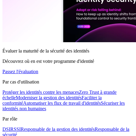
Évaluer la maturité de la sécurité des identités
Découvrez où en est votre programme d'identité
Passez l'évaluation
Par cas d'utilisation
Protéger les identités contre les menaces
Zero Trust à grande
échelle
Moderniser la gestion des identités
Faciliter la
conformité
Automatiser les flux de travail d'identités
Sécuriser les
identités non humaines
Par rôle
DSI
RSSI
Responsable de la gestion des identités
Responsable de la
sécurité