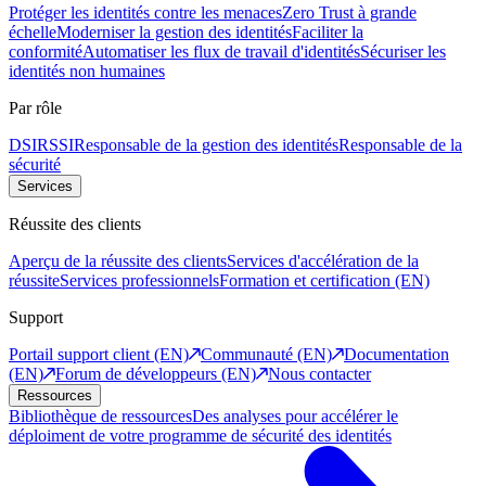
Protéger les identités contre les menaces
Zero Trust à grande
échelle
Moderniser la gestion des identités
Faciliter la
conformité
Automatiser les flux de travail d'identités
Sécuriser les
identités non humaines
Par rôle
DSI
RSSI
Responsable de la gestion des identités
Responsable de la
sécurité
Services
Réussite des clients
Aperçu de la réussite des clients
Services d'accélération de la
réussite
Services professionnels
Formation et certification (EN)
Support
Portail support client (EN)
Communauté (EN)
Documentation
(EN)
Forum de développeurs (EN)
Nous contacter
Ressources
Bibliothèque de ressources
Des analyses pour accélérer le
déploiment de votre programme de sécurité des identités