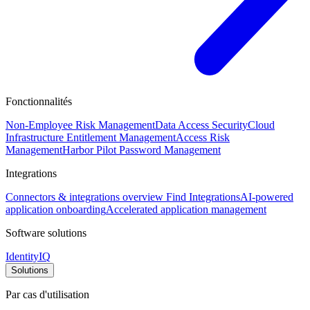
Fonctionnalités
Non-Employee Risk Management
Data Access Security
Cloud
Infrastructure Entitlement Management
Access Risk
Management
Harbor Pilot
Password Management
Integrations
Connectors & integrations overview
Find Integrations
AI-powered
application onboarding
Accelerated application management
Software solutions
IdentityIQ
Solutions
Par cas d'utilisation