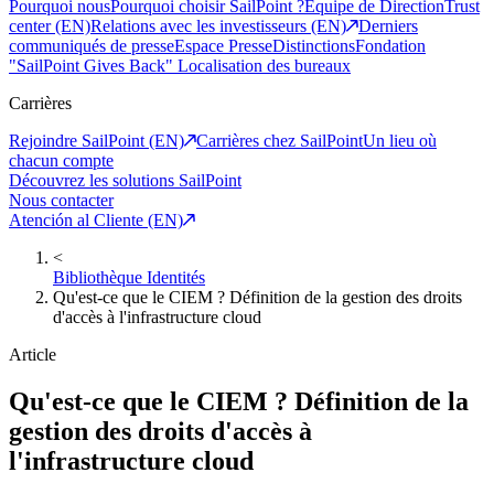
Pourquoi nous
Pourquoi choisir SailPoint ?
Equipe de Direction
Trust
center (EN)
Relations avec les investisseurs (EN)
Derniers
communiqués de presse
Espace Presse
Distinctions
Fondation
"SailPoint Gives Back"
Localisation des bureaux
Carrières
Rejoindre SailPoint (EN)
Carrières chez SailPoint
Un lieu où
chacun compte
Découvrez les solutions SailPoint
Nous contacter
Atención al Cliente (EN)
<
Bibliothèque Identités
Qu'est-ce que le CIEM ? Définition de la gestion des droits
d'accès à l'infrastructure cloud
Article
Qu'est-ce que le CIEM ? Définition de la
gestion des droits d'accès à
l'infrastructure cloud