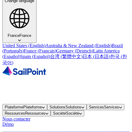
Change language
France
France
United States
(
English
)
Australia & New Zealand
(
English
)
Brazil
(
Português
)
France
(
Français
)
Germany
(
Deutsch
)
Latin America
(
Español
)
Spain
(
Español
)
台湾
(
繁體中文
)
日本
(
日本語
)
한국
(
한
국어
)
Plateforme
Plateforme
Solutions
Solutions
Services
Services
Ressources
Ressources
Société
Société
Nous contacter
Démo