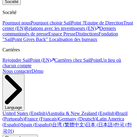
Société
Société
Pourquoi nous
Pourquoi choisir SailPoint ?
Equipe de Direction
Trust
center (EN)
Relations avec les investisseurs (EN)
Derniers
communiqués de presse
Espace Presse
Distinctions
Fondation
"SailPoint Gives Back"
Localisation des bureaux
Carrières
Rejoindre SailPoint (EN)
Carrières chez SailPoint
Un lieu où
chacun compte
Nous contacter
Démo
Language
United States
(
English
)
Australia & New Zealand
(
English
)
Brazil
(
Português
)
France
(
Français
)
Germany
(
Deutsch
)
Latin America
(
Español
)
Spain
(
Español
)
台湾
(
繁體中文
)
日本
(
日本語
)
한국
(
한
국어
)