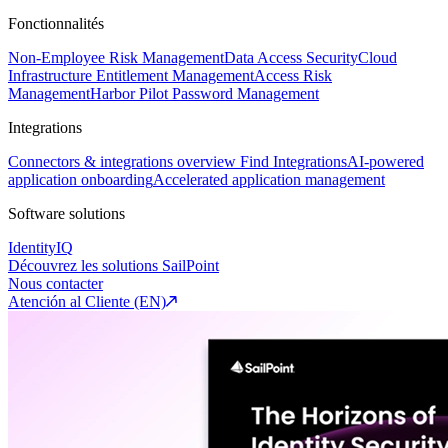
Fonctionnalités
Non-Employee Risk Management
Data Access Security
Cloud
Infrastructure Entitlement Management
Access Risk
Management
Harbor Pilot
Password Management
Integrations
Connectors & integrations overview
Find Integrations
AI-powered
application onboarding
Accelerated application management
Software solutions
IdentityIQ
Découvrez les solutions SailPoint
Nous contacter
Atención al Cliente (EN)