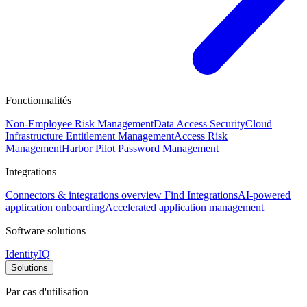
Fonctionnalités
Non-Employee Risk Management
Data Access Security
Cloud
Infrastructure Entitlement Management
Access Risk
Management
Harbor Pilot
Password Management
Integrations
Connectors & integrations overview
Find Integrations
AI-powered
application onboarding
Accelerated application management
Software solutions
IdentityIQ
Solutions
Par cas d'utilisation