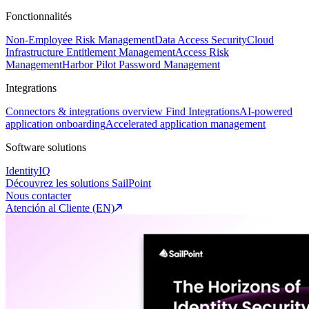
Fonctionnalités
Non-Employee Risk Management
Data Access Security
Cloud
Infrastructure Entitlement Management
Access Risk
Management
Harbor Pilot
Password Management
Integrations
Connectors & integrations overview
Find Integrations
AI-powered
application onboarding
Accelerated application management
Software solutions
IdentityIQ
Découvrez les solutions SailPoint
Nous contacter
Atención al Cliente (EN)