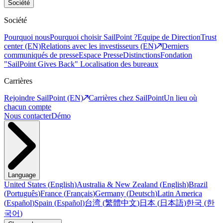
Société
Société
Pourquoi nous
Pourquoi choisir SailPoint ?
Equipe de Direction
Trust
center (EN)
Relations avec les investisseurs (EN)
Derniers
communiqués de presse
Espace Presse
Distinctions
Fondation
"SailPoint Gives Back"
Localisation des bureaux
Carrières
Rejoindre SailPoint (EN)
Carrières chez SailPoint
Un lieu où
chacun compte
Nous contacter
Démo
Language
United States
(
English
)
Australia & New Zealand
(
English
)
Brazil
(
Português
)
France
(
Français
)
Germany
(
Deutsch
)
Latin America
(
Español
)
Spain
(
Español
)
台湾
(
繁體中文
)
日本
(
日本語
)
한국
(
한
국어
)