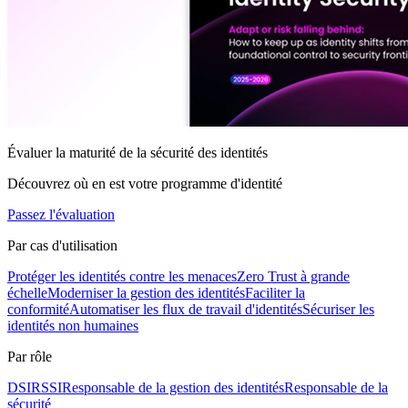
Évaluer la maturité de la sécurité des identités
Découvrez où en est votre programme d'identité
Passez l'évaluation
Par cas d'utilisation
Protéger les identités contre les menaces
Zero Trust à grande
échelle
Moderniser la gestion des identités
Faciliter la
conformité
Automatiser les flux de travail d'identités
Sécuriser les
identités non humaines
Par rôle
DSI
RSSI
Responsable de la gestion des identités
Responsable de la
sécurité