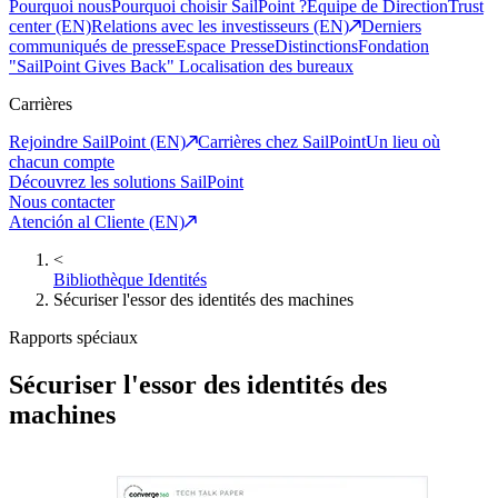
Pourquoi nous
Pourquoi choisir SailPoint ?
Equipe de Direction
Trust
center (EN)
Relations avec les investisseurs (EN)
Derniers
communiqués de presse
Espace Presse
Distinctions
Fondation
"SailPoint Gives Back"
Localisation des bureaux
Carrières
Rejoindre SailPoint (EN)
Carrières chez SailPoint
Un lieu où
chacun compte
Découvrez les solutions SailPoint
Nous contacter
Atención al Cliente (EN)
<
Bibliothèque Identités
Sécuriser l'essor des identités des machines
Rapports spéciaux
Sécuriser l'essor des identités des
machines