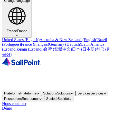
Change language
France
France
United States
(
English
)
Australia & New Zealand
(
English
)
Brazil
(
Português
)
France
(
Français
)
Germany
(
Deutsch
)
Latin America
(
Español
)
Spain
(
Español
)
台湾
(
繁體中文
)
日本
(
日本語
)
한국
(
한
국어
)
Plateforme
Plateforme
Solutions
Solutions
Services
Services
Ressources
Ressources
Société
Société
Nous contacter
Démo