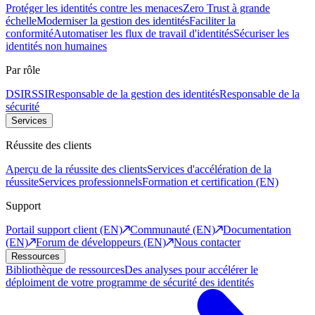
Protéger les identités contre les menaces
Zero Trust à grande
échelle
Moderniser la gestion des identités
Faciliter la
conformité
Automatiser les flux de travail d'identités
Sécuriser les
identités non humaines
Par rôle
DSI
RSSI
Responsable de la gestion des identités
Responsable de la
sécurité
Services
Réussite des clients
Aperçu de la réussite des clients
Services d'accélération de la
réussite
Services professionnels
Formation et certification (EN)
Support
Portail support client (EN)
Communauté (EN)
Documentation
(EN)
Forum de développeurs (EN)
Nous contacter
Ressources
Bibliothèque de ressources
Des analyses pour accélérer le
déploiment de votre programme de sécurité des identités