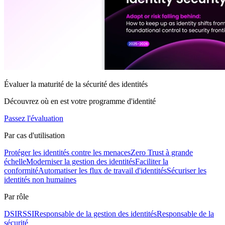
Évaluer la maturité de la sécurité des identités
Découvrez où en est votre programme d'identité
Passez l'évaluation
Par cas d'utilisation
Protéger les identités contre les menaces
Zero Trust à grande
échelle
Moderniser la gestion des identités
Faciliter la
conformité
Automatiser les flux de travail d'identités
Sécuriser les
identités non humaines
Par rôle
DSI
RSSI
Responsable de la gestion des identités
Responsable de la
sécurité