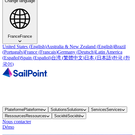
Change language
France
France
United States
(
English
)
Australia & New Zealand
(
English
)
Brazil
(
Português
)
France
(
Français
)
Germany
(
Deutsch
)
Latin America
(
Español
)
Spain
(
Español
)
台湾
(
繁體中文
)
日本
(
日本語
)
한국
(
한
국어
)
Plateforme
Plateforme
Solutions
Solutions
Services
Services
Ressources
Ressources
Société
Société
Nous contacter
Démo