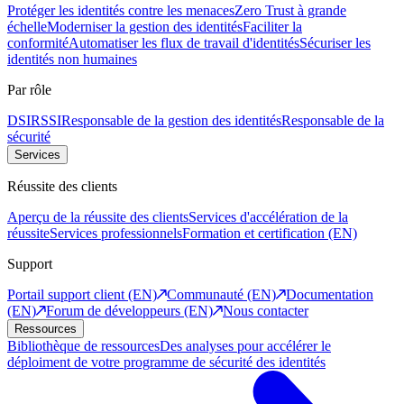
Protéger les identités contre les menaces
Zero Trust à grande
échelle
Moderniser la gestion des identités
Faciliter la
conformité
Automatiser les flux de travail d'identités
Sécuriser les
identités non humaines
Par rôle
DSI
RSSI
Responsable de la gestion des identités
Responsable de la
sécurité
Services
Réussite des clients
Aperçu de la réussite des clients
Services d'accélération de la
réussite
Services professionnels
Formation et certification (EN)
Support
Portail support client (EN)
Communauté (EN)
Documentation
(EN)
Forum de développeurs (EN)
Nous contacter
Ressources
Bibliothèque de ressources
Des analyses pour accélérer le
déploiment de votre programme de sécurité des identités