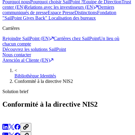
Pourquoi nous
Pourquoi choisir SailPoint ?
Equipe de Direction
Trust
center (EN)
Relations avec les investisseurs (EN)
Derniers
communiqués de presse
Espace Presse
Distinctions
Fondation
"SailPoint Gives Back"
Localisation des bureaux
Carrières
Rejoindre SailPoint (EN)
Carrières chez SailPoint
Un lieu où
chacun compte
Découvrez les solutions SailPoint
Nous contacter
Atención al Cliente (EN)
<
Bibliothèque Identités
Conformité à la directive NIS2
Solution brief
Conformité à la directive NIS2