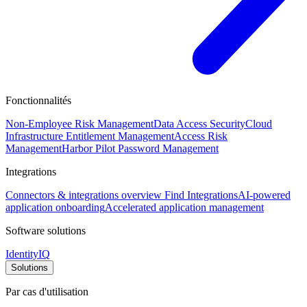
Fonctionnalités
Non-Employee Risk Management
Data Access Security
Cloud
Infrastructure Entitlement Management
Access Risk
Management
Harbor Pilot
Password Management
Integrations
Connectors & integrations overview
Find Integrations
AI-powered
application onboarding
Accelerated application management
Software solutions
IdentityIQ
Solutions
Par cas d'utilisation