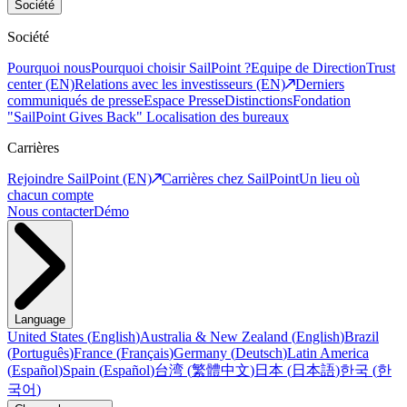
Société
Société
Pourquoi nous
Pourquoi choisir SailPoint ?
Equipe de Direction
Trust
center (EN)
Relations avec les investisseurs (EN)
Derniers
communiqués de presse
Espace Presse
Distinctions
Fondation
"SailPoint Gives Back"
Localisation des bureaux
Carrières
Rejoindre SailPoint (EN)
Carrières chez SailPoint
Un lieu où
chacun compte
Nous contacter
Démo
Language
United States
(
English
)
Australia & New Zealand
(
English
)
Brazil
(
Português
)
France
(
Français
)
Germany
(
Deutsch
)
Latin America
(
Español
)
Spain
(
Español
)
台湾
(
繁體中文
)
日本
(
日本語
)
한국
(
한
국어
)