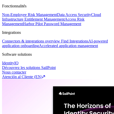
Fonctionnalités
Non-Employee Risk Management
Data Access Security
Cloud
Infrastructure Entitlement Management
Access Risk
Management
Harbor Pilot
Password Management
Integrations
Connectors & integrations overview
Find Integrations
AI-powered
application onboarding
Accelerated application management
Software solutions
IdentityIQ
Découvrez les solutions SailPoint
Nous contacter
Atención al Cliente (EN)