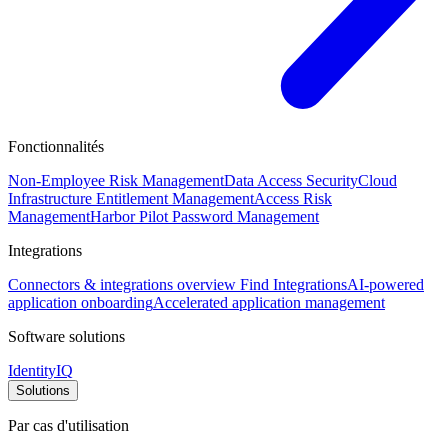
Fonctionnalités
Non-Employee Risk Management
Data Access Security
Cloud
Infrastructure Entitlement Management
Access Risk
Management
Harbor Pilot
Password Management
Integrations
Connectors & integrations overview
Find Integrations
AI-powered
application onboarding
Accelerated application management
Software solutions
IdentityIQ
Solutions
Par cas d'utilisation