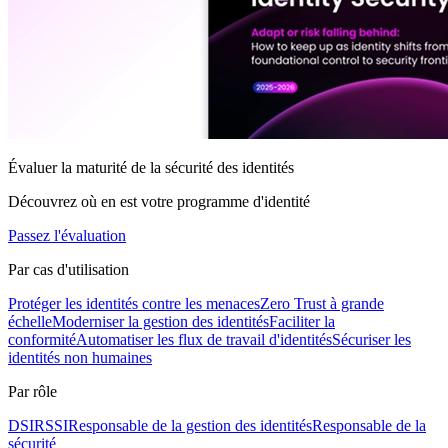
Évaluer la maturité de la sécurité des identités
Découvrez où en est votre programme d'identité
Passez l'évaluation
Par cas d'utilisation
Protéger les identités contre les menaces
Zero Trust à grande
échelle
Moderniser la gestion des identités
Faciliter la
conformité
Automatiser les flux de travail d'identités
Sécuriser les
identités non humaines
Par rôle
DSI
RSSI
Responsable de la gestion des identités
Responsable de la
sécurité