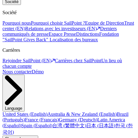
Société
Société
Pourquoi nous
Pourquoi choisir SailPoint ?
Equipe de Direction
Trust
center (EN)
Relations avec les investisseurs (EN)
Derniers
communiqués de presse
Espace Presse
Distinctions
Fondation
"SailPoint Gives Back"
Localisation des bureaux
Carrières
Rejoindre SailPoint (EN)
Carrières chez SailPoint
Un lieu où
chacun compte
Nous contacter
Démo
Language
United States
(
English
)
Australia & New Zealand
(
English
)
Brazil
(
Português
)
France
(
Français
)
Germany
(
Deutsch
)
Latin America
(
Español
)
Spain
(
Español
)
台湾
(
繁體中文
)
日本
(
日本語
)
한국
(
한
국어
)