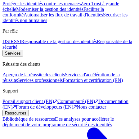
Protéger les identités contre les menaces
Zero Trust à grande
échelle
Moderniser la gestion des identités
Faciliter la
conformité
Automatiser les flux de travail d'identités
Sécuriser les
identités non humaines
Par rôle
DSI
RSSI
Responsable de la gestion des identités
Responsable de la
sécurité
Services
Réussite des clients
Aperçu de la réussite des clients
Services d'accélération de la
réussite
Services professionnels
Formation et certification (EN)
Support
Portail support client (EN)
Communauté (EN)
Documentation
(EN)
Forum de développeurs (EN)
Nous contacter
Ressources
Bibliothèque de ressources
Des analyses pour accélérer le
déploiment de votre programme de sécurité des identités