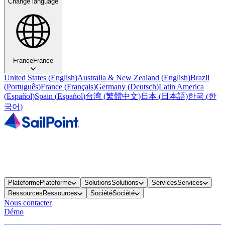
Change language
France
France
United States
(
English
)
Australia & New Zealand
(
English
)
Brazil
(
Português
)
France
(
Français
)
Germany
(
Deutsch
)
Latin America
(
Español
)
Spain
(
Español
)
台湾
(
繁體中文
)
日本
(
日本語
)
한국
(
한
국어
)
Plateforme
Plateforme
Solutions
Solutions
Services
Services
Ressources
Ressources
Société
Société
Nous contacter
Démo