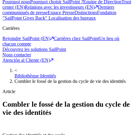
Pourquoi nous
Pourquoi choisir SailPoint ?
Equipe de Direction
Trust
center (EN)
Relations avec les investisseurs (EN)
Derniers
communiqués de presse
Espace Presse
Distinctions
Fondation
"SailPoint Gives Back"
Localisation des bureaux
Carrières
Rejoindre SailPoint (EN)
Carrières chez SailPoint
Un lieu où
chacun compte
Découvrez les solutions SailPoint
Nous contacter
Atención al Cliente (EN)
<
Bibliothèque Identités
Combler le fossé de la gestion du cycle de vie des identités
Article
Combler le fossé de la gestion du cycle de
vie des identités