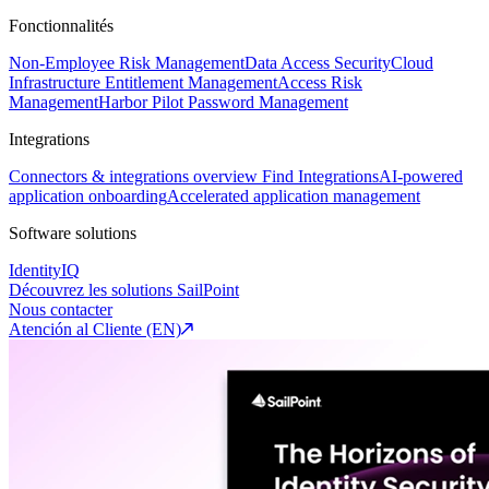
Fonctionnalités
Non-Employee Risk Management
Data Access Security
Cloud
Infrastructure Entitlement Management
Access Risk
Management
Harbor Pilot
Password Management
Integrations
Connectors & integrations overview
Find Integrations
AI-powered
application onboarding
Accelerated application management
Software solutions
IdentityIQ
Découvrez les solutions SailPoint
Nous contacter
Atención al Cliente (EN)