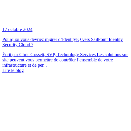
17 octobre 2024
Pourquoi vous devriez migrer d’IdentityIQ vers SailPoint Identity
Security Cloud ?
Écrit par Chris Gossett, SVP, Technology Services Les solutions sur
site peuvent vous permettre de contrôler l’ensemble de votre
infrastructure et de per...
Lire le blog