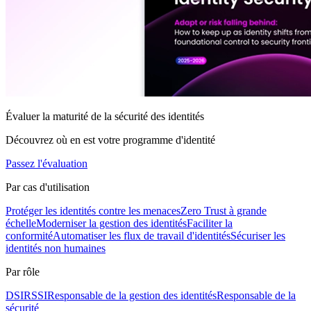
Évaluer la maturité de la sécurité des identités
Découvrez où en est votre programme d'identité
Passez l'évaluation
Par cas d'utilisation
Protéger les identités contre les menaces
Zero Trust à grande
échelle
Moderniser la gestion des identités
Faciliter la
conformité
Automatiser les flux de travail d'identités
Sécuriser les
identités non humaines
Par rôle
DSI
RSSI
Responsable de la gestion des identités
Responsable de la
sécurité