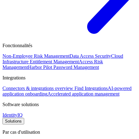
Fonctionnalités
Non-Employee Risk Management
Data Access Security
Cloud
Infrastructure Entitlement Management
Access Risk
Management
Harbor Pilot
Password Management
Integrations
Connectors & integrations overview
Find Integrations
AI-powered
application onboarding
Accelerated application management
Software solutions
IdentityIQ
Solutions
Par cas d'utilisation