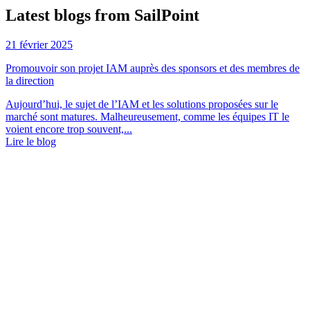
Latest blogs from SailPoint
21 février 2025
Promouvoir son projet IAM auprès des sponsors et des membres de
la direction
Aujourd’hui, le sujet de l’IAM et les solutions proposées sur le
marché sont matures. Malheureusement, comme les équipes IT le
voient encore trop souvent,...
Lire le blog