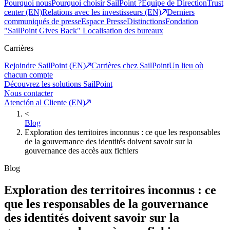
Pourquoi nous
Pourquoi choisir SailPoint ?
Equipe de Direction
Trust
center (EN)
Relations avec les investisseurs (EN)
Derniers
communiqués de presse
Espace Presse
Distinctions
Fondation
"SailPoint Gives Back"
Localisation des bureaux
Carrières
Rejoindre SailPoint (EN)
Carrières chez SailPoint
Un lieu où
chacun compte
Découvrez les solutions SailPoint
Nous contacter
Atención al Cliente (EN)
<
Blog
Exploration des territoires inconnus : ce que les responsables
de la gouvernance des identités doivent savoir sur la
gouvernance des accès aux fichiers
Blog
Exploration des territoires inconnus : ce
que les responsables de la gouvernance
des identités doivent savoir sur la