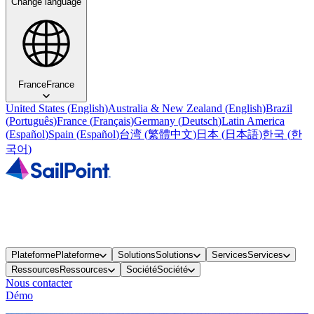
Change language
France
France
United States
(
English
)
Australia & New Zealand
(
English
)
Brazil
(
Português
)
France
(
Français
)
Germany
(
Deutsch
)
Latin America
(
Español
)
Spain
(
Español
)
台湾
(
繁體中文
)
日本
(
日本語
)
한국
(
한
국어
)
Plateforme
Plateforme
Solutions
Solutions
Services
Services
Ressources
Ressources
Société
Société
Nous contacter
Démo