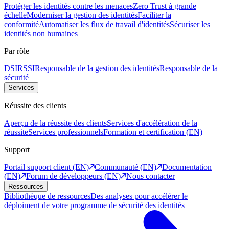
Protéger les identités contre les menaces
Zero Trust à grande
échelle
Moderniser la gestion des identités
Faciliter la
conformité
Automatiser les flux de travail d'identités
Sécuriser les
identités non humaines
Par rôle
DSI
RSSI
Responsable de la gestion des identités
Responsable de la
sécurité
Services
Réussite des clients
Aperçu de la réussite des clients
Services d'accélération de la
réussite
Services professionnels
Formation et certification (EN)
Support
Portail support client (EN)
Communauté (EN)
Documentation
(EN)
Forum de développeurs (EN)
Nous contacter
Ressources
Bibliothèque de ressources
Des analyses pour accélérer le
déploiment de votre programme de sécurité des identités