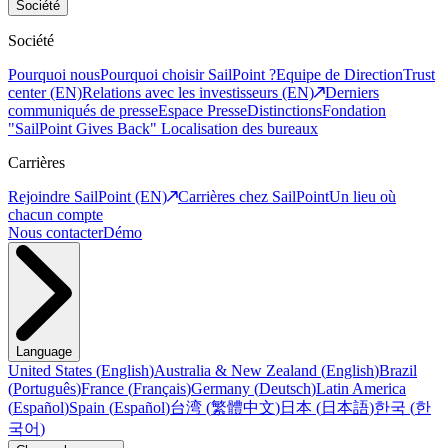
Société
Société
Pourquoi nous
Pourquoi choisir SailPoint ?
Equipe de Direction
Trust
center (EN)
Relations avec les investisseurs (EN)
Derniers
communiqués de presse
Espace Presse
Distinctions
Fondation
"SailPoint Gives Back"
Localisation des bureaux
Carrières
Rejoindre SailPoint (EN)
Carrières chez SailPoint
Un lieu où
chacun compte
Nous contacter
Démo
Language
United States
(
English
)
Australia & New Zealand
(
English
)
Brazil
(
Português
)
France
(
Français
)
Germany
(
Deutsch
)
Latin America
(
Español
)
Spain
(
Español
)
台湾
(
繁體中文
)
日本
(
日本語
)
한국
(
한
국어
)