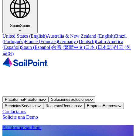
Spain
Spain
United States
(
English
)
Australia & New Zealand
(
English
)
Brazil
(
Português
)
France
(
Français
)
Germany
(
Deutsch
)
Latin America
(
Español
)
Spain
(
Español
)
台湾
(
繁體中文
)
日本
(
日本語
)
한국
(
한
국어
)
Plataforma
Plataforma
Soluciones
Soluciones
Servicios
Servicios
Recursos
Recursos
Empresa
Empresa
Contáctanos
Solicite una Demo
Plataforma SailPoint