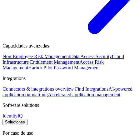
Capacidades avanzadas
Non-Employee Risk Management
Data Access Security
Cloud
Infrastructure Entitlement Management
Access Risk
Management
Harbor Pilot
Password Management
Integrations
Connectors & integrations overview
Find Integrations
AI-powered
application onboarding
Accelerated application management
Software solutions
IdentityIQ
Soluciones
Por caso de uso