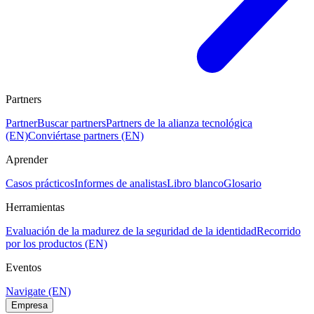
Partners
Partner
Buscar partners
Partners de la alianza tecnológica
(EN)
Conviértase partners (EN)
Aprender
Casos prácticos
Informes de analistas
Libro blanco
Glosario
Herramientas
Evaluación de la madurez de la seguridad de la identidad
Recorrido
por los productos (EN)
Eventos
Navigate (EN)
Empresa