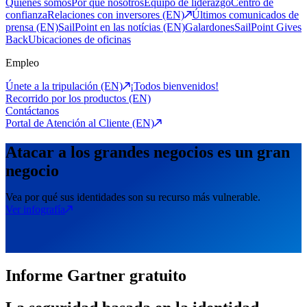
Quiénes somos
Por qué nosotros
Equipo de liderazgo
Centro de
confianza
Relaciones con inversores (EN)
Últimos comunicados de
prensa (EN)
SailPoint en las notícias (EN)
Galardones
SailPoint Gives
Back
Ubicaciones de oficinas
Empleo
Únete a la tripulación (EN)
¡Todos bienvenidos!
Recorrido por los productos (EN)
Contáctanos
Portal de Atención al Cliente (EN)
Atacar a los grandes negocios es un gran
negocio
Vea por qué sus identidades son su recurso más vulnerable.
Ver infografía
Informe Gartner gratuito