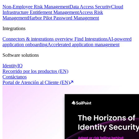
Non-Employee Risk Management
Data Access Security
Cloud
Infrastructure Entitlement Management
Access Risk
Management
Harbor Pilot
Password Management
Integrations
Connectors & integrations overview
Find Integrations
AI-powered
application onboarding
Accelerated application management
Software solutions
IdentityIQ
Recorrido por los productos (EN)
Contáctanos
Portal de Atención al Cliente (EN)