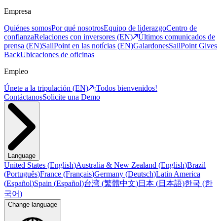
Empresa
Quiénes somos
Por qué nosotros
Equipo de liderazgo
Centro de
confianza
Relaciones con inversores (EN)
Últimos comunicados de
prensa (EN)
SailPoint en las notícias (EN)
Galardones
SailPoint Gives
Back
Ubicaciones de oficinas
Empleo
Únete a la tripulación (EN)
¡Todos bienvenidos!
Contáctanos
Solicite una Demo
Language
United States
(
English
)
Australia & New Zealand
(
English
)
Brazil
(
Português
)
France
(
Français
)
Germany
(
Deutsch
)
Latin America
(
Español
)
Spain
(
Español
)
台湾
(
繁體中文
)
日本
(
日本語
)
한국
(
한
국어
)
Change language