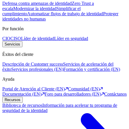
Defensa contra amenazas de identidad
Zero Trust a
escala
Modernizar la identidad
Simplificar el
cumplimiento
Automatizar flujos de trabajo de identidad
Proteger
identidades no humanas
Por función
CIO
CISO
Líder de identidad
Líder en seguridad
Servicios
Éxitos del cliente
Descripción de Customer success
Servicios de aceleración del
éxito
Servicios profesionales (EN)
Formación y certificación (EN)
Ayuda
Portal de Atención al Cliente (EN)
Comunidad (EN)
Documentación (EN)
Foro para desarrolladores (EN)
Contáctanos
Recursos
Biblioteca de recursos
Información para acelerar tu programa de
seguridad de la identidad