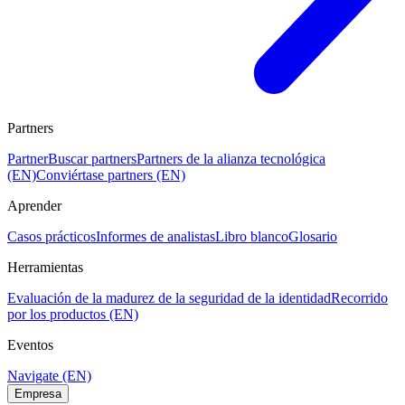
Partners
Partner
Buscar partners
Partners de la alianza tecnológica
(EN)
Conviértase partners (EN)
Aprender
Casos prácticos
Informes de analistas
Libro blanco
Glosario
Herramientas
Evaluación de la madurez de la seguridad de la identidad
Recorrido
por los productos (EN)
Eventos
Navigate (EN)
Empresa