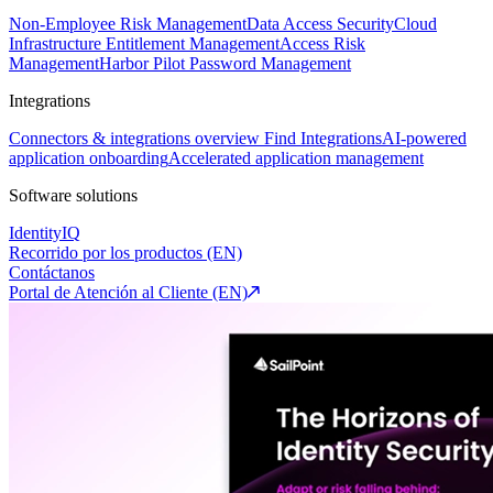
Non-Employee Risk Management
Data Access Security
Cloud
Infrastructure Entitlement Management
Access Risk
Management
Harbor Pilot
Password Management
Integrations
Connectors & integrations overview
Find Integrations
AI-powered
application onboarding
Accelerated application management
Software solutions
IdentityIQ
Recorrido por los productos (EN)
Contáctanos
Portal de Atención al Cliente (EN)