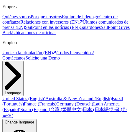
Empresa
Quiénes somos
Por qué nosotros
Equipo de liderazgo
Centro de
confianza
Relaciones con inversores (EN)
Últimos comunicados de
prensa (EN)
SailPoint en las notícias (EN)
Galardones
SailPoint Gives
Back
Ubicaciones de oficinas
Empleo
Únete a la tripulación (EN)
¡Todos bienvenidos!
Contáctanos
Solicite una Demo
Language
United States
(
English
)
Australia & New Zealand
(
English
)
Brazil
(
Português
)
France
(
Français
)
Germany
(
Deutsch
)
Latin America
(
Español
)
Spain
(
Español
)
台湾
(
繁體中文
)
日本
(
日本語
)
한국
(
한
국어
)
Change language