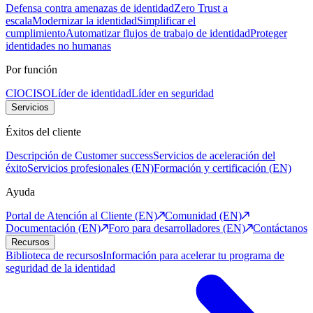
Defensa contra amenazas de identidad
Zero Trust a
escala
Modernizar la identidad
Simplificar el
cumplimiento
Automatizar flujos de trabajo de identidad
Proteger
identidades no humanas
Por función
CIO
CISO
Líder de identidad
Líder en seguridad
Servicios
Éxitos del cliente
Descripción de Customer success
Servicios de aceleración del
éxito
Servicios profesionales (EN)
Formación y certificación (EN)
Ayuda
Portal de Atención al Cliente (EN)
Comunidad (EN)
Documentación (EN)
Foro para desarrolladores (EN)
Contáctanos
Recursos
Biblioteca de recursos
Información para acelerar tu programa de
seguridad de la identidad