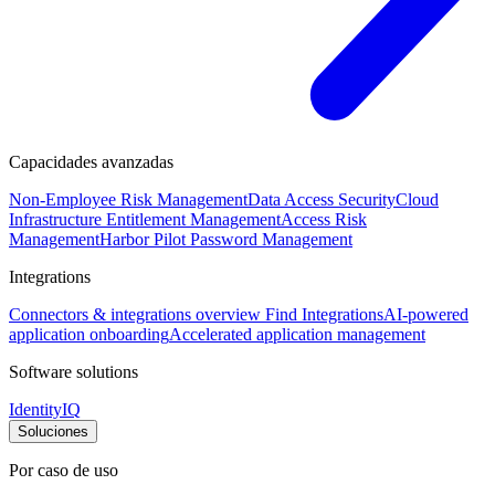
Capacidades avanzadas
Non-Employee Risk Management
Data Access Security
Cloud
Infrastructure Entitlement Management
Access Risk
Management
Harbor Pilot
Password Management
Integrations
Connectors & integrations overview
Find Integrations
AI-powered
application onboarding
Accelerated application management
Software solutions
IdentityIQ
Soluciones
Por caso de uso