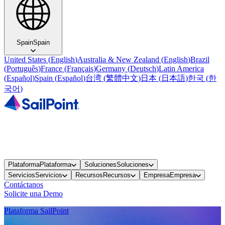
Spain
Spain
United States
(
English
)
Australia & New Zealand
(
English
)
Brazil
(
Português
)
France
(
Français
)
Germany
(
Deutsch
)
Latin America
(
Español
)
Spain
(
Español
)
台湾
(
繁體中文
)
日本
(
日本語
)
한국
(
한
국어
)
Plataforma
Plataforma
Soluciones
Soluciones
Servicios
Servicios
Recursos
Recursos
Empresa
Empresa
Contáctanos
Solicite una Demo
Plataforma SailPoint