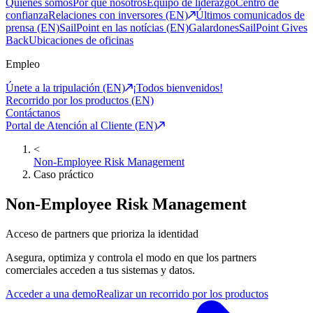
Quiénes somos
Por qué nosotros
Equipo de liderazgo
Centro de
confianza
Relaciones con inversores (EN)
Últimos comunicados de
prensa (EN)
SailPoint en las notícias (EN)
Galardones
SailPoint Gives
Back
Ubicaciones de oficinas
Empleo
Únete a la tripulación (EN)
¡Todos bienvenidos!
Recorrido por los productos (EN)
Contáctanos
Portal de Atención al Cliente (EN)
<
Non-Employee Risk Management
Caso práctico
Non-Employee Risk Management
Acceso de partners que prioriza la identidad
Asegura, optimiza y controla el modo en que los partners
comerciales acceden a tus sistemas y datos.
Acceder a una demo
Realizar un recorrido por los productos