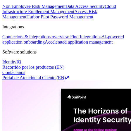
Non-Employee Risk Management
Data Access Security
Cloud
Infrastructure Entitlement Management
Access Risk
Management
Harbor Pilot
Password Management
Integrations
Connectors & integrations overview
Find Integrations
AI-powered
application onboarding
Accelerated application management
Software solutions
IdentityIQ
Recorrido por los productos (EN)
Contáctanos
Portal de Atención al Cliente (EN)