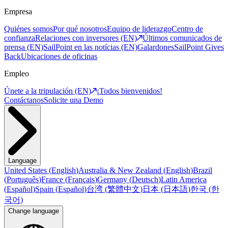
Empresa
Quiénes somos
Por qué nosotros
Equipo de liderazgo
Centro de
confianza
Relaciones con inversores (EN)
Últimos comunicados de
prensa (EN)
SailPoint en las notícias (EN)
Galardones
SailPoint Gives
Back
Ubicaciones de oficinas
Empleo
Únete a la tripulación (EN)
¡Todos bienvenidos!
Contáctanos
Solicite una Demo
Language
United States
(
English
)
Australia & New Zealand
(
English
)
Brazil
(
Português
)
France
(
Français
)
Germany
(
Deutsch
)
Latin America
(
Español
)
Spain
(
Español
)
台湾
(
繁體中文
)
日本
(
日本語
)
한국
(
한
국어
)
Change language