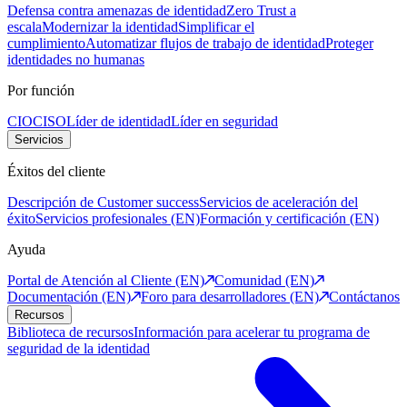
Defensa contra amenazas de identidad
Zero Trust a
escala
Modernizar la identidad
Simplificar el
cumplimiento
Automatizar flujos de trabajo de identidad
Proteger
identidades no humanas
Por función
CIO
CISO
Líder de identidad
Líder en seguridad
Servicios
Éxitos del cliente
Descripción de Customer success
Servicios de aceleración del
éxito
Servicios profesionales (EN)
Formación y certificación (EN)
Ayuda
Portal de Atención al Cliente (EN)
Comunidad (EN)
Documentación (EN)
Foro para desarrolladores (EN)
Contáctanos
Recursos
Biblioteca de recursos
Información para acelerar tu programa de
seguridad de la identidad