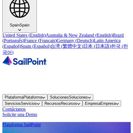
Spain
Spain
United States
(
English
)
Australia & New Zealand
(
English
)
Brazil
(
Português
)
France
(
Français
)
Germany
(
Deutsch
)
Latin America
(
Español
)
Spain
(
Español
)
台湾
(
繁體中文
)
日本
(
日本語
)
한국
(
한
국어
)
Plataforma
Plataforma
Soluciones
Soluciones
Servicios
Servicios
Recursos
Recursos
Empresa
Empresa
Contáctanos
Solicite una Demo
Plataforma SailPoint