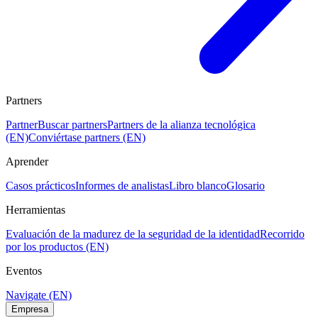
Partners
Partner
Buscar partners
Partners de la alianza tecnológica
(EN)
Conviértase partners (EN)
Aprender
Casos prácticos
Informes de analistas
Libro blanco
Glosario
Herramientas
Evaluación de la madurez de la seguridad de la identidad
Recorrido
por los productos (EN)
Eventos
Navigate (EN)
Empresa