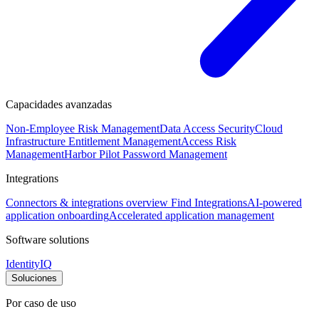
Capacidades avanzadas
Non-Employee Risk Management
Data Access Security
Cloud
Infrastructure Entitlement Management
Access Risk
Management
Harbor Pilot
Password Management
Integrations
Connectors & integrations overview
Find Integrations
AI-powered
application onboarding
Accelerated application management
Software solutions
IdentityIQ
Soluciones
Por caso de uso