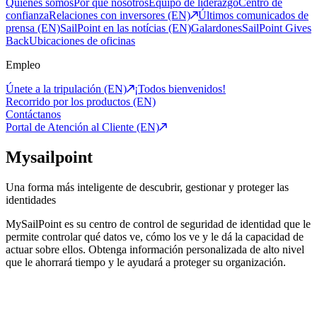
Quiénes somos
Por qué nosotros
Equipo de liderazgo
Centro de
confianza
Relaciones con inversores (EN)
Últimos comunicados de
prensa (EN)
SailPoint en las notícias (EN)
Galardones
SailPoint Gives
Back
Ubicaciones de oficinas
Empleo
Únete a la tripulación (EN)
¡Todos bienvenidos!
Recorrido por los productos (EN)
Contáctanos
Portal de Atención al Cliente (EN)
Mysailpoint
Una forma más inteligente de descubrir, gestionar y proteger las
identidades
MySailPoint es su centro de control de seguridad de identidad que le
permite controlar qué datos ve, cómo los ve y le dá la capacidad de
actuar sobre ellos. Obtenga información personalizada de alto nivel
que le ahorrará tiempo y le ayudará a proteger su organización.