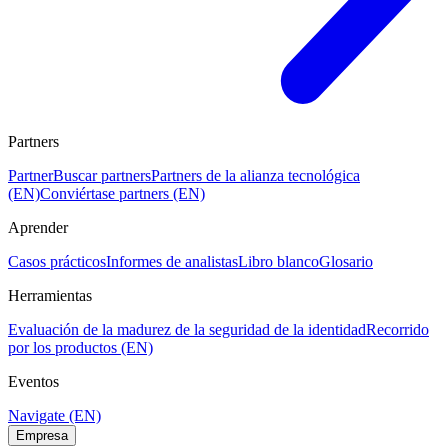
Partners
Partner
Buscar partners
Partners de la alianza tecnológica
(EN)
Conviértase partners (EN)
Aprender
Casos prácticos
Informes de analistas
Libro blanco
Glosario
Herramientas
Evaluación de la madurez de la seguridad de la identidad
Recorrido
por los productos (EN)
Eventos
Navigate (EN)
Empresa