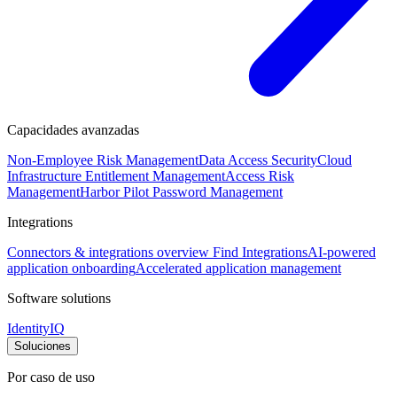
Capacidades avanzadas
Non-Employee Risk Management
Data Access Security
Cloud
Infrastructure Entitlement Management
Access Risk
Management
Harbor Pilot
Password Management
Integrations
Connectors & integrations overview
Find Integrations
AI-powered
application onboarding
Accelerated application management
Software solutions
IdentityIQ
Soluciones
Por caso de uso