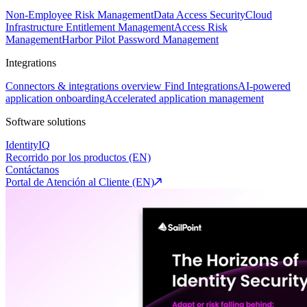
Non-Employee Risk Management
Data Access Security
Cloud
Infrastructure Entitlement Management
Access Risk
Management
Harbor Pilot
Password Management
Integrations
Connectors & integrations overview
Find Integrations
AI-powered
application onboarding
Accelerated application management
Software solutions
IdentityIQ
Recorrido por los productos (EN)
Contáctanos
Portal de Atención al Cliente (EN)