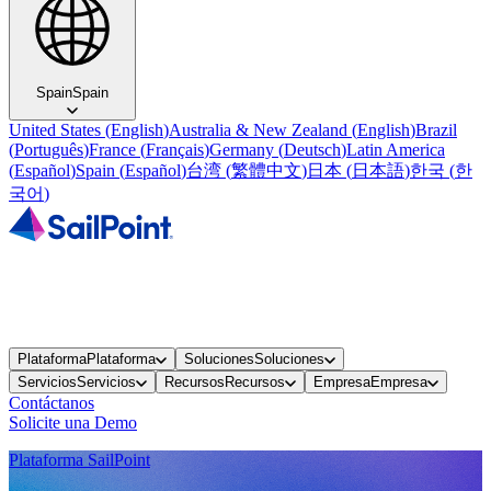
Spain
Spain
United States
(
English
)
Australia & New Zealand
(
English
)
Brazil
(
Português
)
France
(
Français
)
Germany
(
Deutsch
)
Latin America
(
Español
)
Spain
(
Español
)
台湾
(
繁體中文
)
日本
(
日本語
)
한국
(
한
국어
)
Plataforma
Plataforma
Soluciones
Soluciones
Servicios
Servicios
Recursos
Recursos
Empresa
Empresa
Contáctanos
Solicite una Demo
Plataforma SailPoint