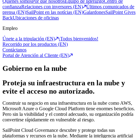
Quiénes somos
Por qué nosotros
Equipo de liderazgo
Centro de
confianza
Relaciones con inversores (EN)
Últimos comunicados de
prensa (EN)
SailPoint en las notícias (EN)
Galardones
SailPoint Gives
Back
Ubicaciones de oficinas
Empleo
Únete a la tripulación (EN)
¡Todos bienvenidos!
Recorrido por los productos (EN)
Contáctanos
Portal de Atención al Cliente (EN)
Gobierno en la nube
Proteja su infraestructura en la nube y
evite el acceso no autorizado.
Construir su negocio en una infraestructura en la nube como AWS,
Microsoft Azure o Google Cloud Platform tiene enormes beneficios.
Pero sin la visibilidad y el control adecuado, su organización podría
convertirse rápidamente en vulnerable al riesgo.
SailPoint Cloud Governance descubre y protege todas sus
plataformas y recursos en la nube. Mediante la inteligencia artificial