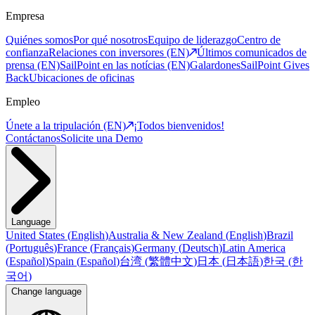
Empresa
Quiénes somos
Por qué nosotros
Equipo de liderazgo
Centro de
confianza
Relaciones con inversores (EN)
Últimos comunicados de
prensa (EN)
SailPoint en las notícias (EN)
Galardones
SailPoint Gives
Back
Ubicaciones de oficinas
Empleo
Únete a la tripulación (EN)
¡Todos bienvenidos!
Contáctanos
Solicite una Demo
Language
United States
(
English
)
Australia & New Zealand
(
English
)
Brazil
(
Português
)
France
(
Français
)
Germany
(
Deutsch
)
Latin America
(
Español
)
Spain
(
Español
)
台湾
(
繁體中文
)
日本
(
日本語
)
한국
(
한
국어
)
Change language