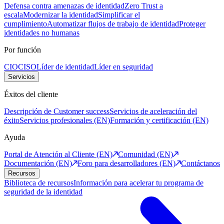
Defensa contra amenazas de identidad
Zero Trust a
escala
Modernizar la identidad
Simplificar el
cumplimiento
Automatizar flujos de trabajo de identidad
Proteger
identidades no humanas
Por función
CIO
CISO
Líder de identidad
Líder en seguridad
Servicios
Éxitos del cliente
Descripción de Customer success
Servicios de aceleración del
éxito
Servicios profesionales (EN)
Formación y certificación (EN)
Ayuda
Portal de Atención al Cliente (EN)
Comunidad (EN)
Documentación (EN)
Foro para desarrolladores (EN)
Contáctanos
Recursos
Biblioteca de recursos
Información para acelerar tu programa de
seguridad de la identidad