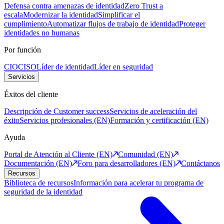
Defensa contra amenazas de identidad
Zero Trust a
escala
Modernizar la identidad
Simplificar el
cumplimiento
Automatizar flujos de trabajo de identidad
Proteger
identidades no humanas
Por función
CIO
CISO
Líder de identidad
Líder en seguridad
Servicios
Éxitos del cliente
Descripción de Customer success
Servicios de aceleración del
éxito
Servicios profesionales (EN)
Formación y certificación (EN)
Ayuda
Portal de Atención al Cliente (EN)
Comunidad (EN)
Documentación (EN)
Foro para desarrolladores (EN)
Contáctanos
Recursos
Biblioteca de recursos
Información para acelerar tu programa de
seguridad de la identidad