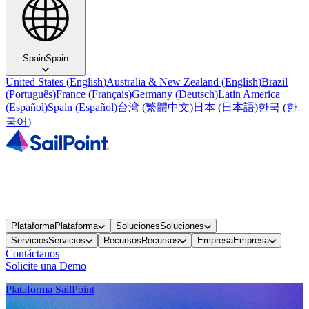
Spain
Spain
United States
(
English
)
Australia & New Zealand
(
English
)
Brazil
(
Português
)
France
(
Français
)
Germany
(
Deutsch
)
Latin America
(
Español
)
Spain
(
Español
)
台湾
(
繁體中文
)
日本
(
日本語
)
한국
(
한
국어
)
Plataforma
Plataforma
Soluciones
Soluciones
Servicios
Servicios
Recursos
Recursos
Empresa
Empresa
Contáctanos
Solicite una Demo
Plataforma SailPoint