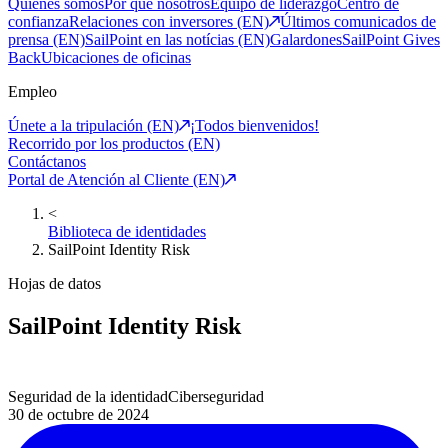
Quiénes somos
Por qué nosotros
Equipo de liderazgo
Centro de
confianza
Relaciones con inversores (EN)
Últimos comunicados de
prensa (EN)
SailPoint en las notícias (EN)
Galardones
SailPoint Gives
Back
Ubicaciones de oficinas
Empleo
Únete a la tripulación (EN)
¡Todos bienvenidos!
Recorrido por los productos (EN)
Contáctanos
Portal de Atención al Cliente (EN)
<
Biblioteca de identidades
SailPoint Identity Risk
Hojas de datos
SailPoint Identity Risk
Seguridad de la identidad
Ciberseguridad
30 de octubre de 2024