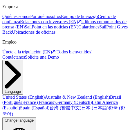
Empresa
Quiénes somos
Por qué nosotros
Equipo de liderazgo
Centro de
confianza
Relaciones con inversores (EN)
Últimos comunicados de
prensa (EN)
SailPoint en las notícias (EN)
Galardones
SailPoint Gives
Back
Ubicaciones de oficinas
Empleo
Únete a la tripulación (EN)
¡Todos bienvenidos!
Contáctanos
Solicite una Demo
Language
United States
(
English
)
Australia & New Zealand
(
English
)
Brazil
(
Português
)
France
(
Français
)
Germany
(
Deutsch
)
Latin America
(
Español
)
Spain
(
Español
)
台湾
(
繁體中文
)
日本
(
日本語
)
한국
(
한
국어
)
Change language