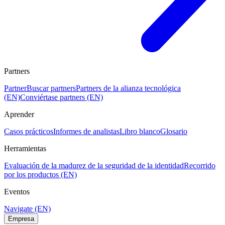
Partners
Partner
Buscar partners
Partners de la alianza tecnológica
(EN)
Conviértase partners (EN)
Aprender
Casos prácticos
Informes de analistas
Libro blanco
Glosario
Herramientas
Evaluación de la madurez de la seguridad de la identidad
Recorrido
por los productos (EN)
Eventos
Navigate (EN)
Empresa