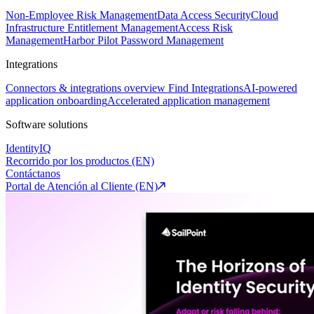
Non-Employee Risk Management
Data Access Security
Cloud
Infrastructure Entitlement Management
Access Risk
Management
Harbor Pilot
Password Management
Integrations
Connectors & integrations overview
Find Integrations
AI-powered
application onboarding
Accelerated application management
Software solutions
IdentityIQ
Recorrido por los productos (EN)
Contáctanos
Portal de Atención al Cliente (EN)