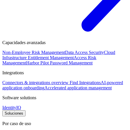
Capacidades avanzadas
Non-Employee Risk Management
Data Access Security
Cloud
Infrastructure Entitlement Management
Access Risk
Management
Harbor Pilot
Password Management
Integrations
Connectors & integrations overview
Find Integrations
AI-powered
application onboarding
Accelerated application management
Software solutions
IdentityIQ
Soluciones
Por caso de uso