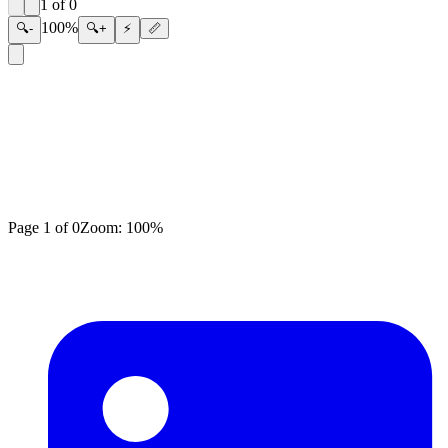
1
of
0
100
%
🔍-
🔍+
⚡
📏
Page
1
of
0
Zoom:
100
%