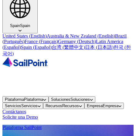
Spain
Spain
United States
(
English
)
Australia & New Zealand
(
English
)
Brazil
(
Português
)
France
(
Français
)
Germany
(
Deutsch
)
Latin America
(
Español
)
Spain
(
Español
)
台湾
(
繁體中文
)
日本
(
日本語
)
한국
(
한
국어
)
Plataforma
Plataforma
Soluciones
Soluciones
Servicios
Servicios
Recursos
Recursos
Empresa
Empresa
Contáctanos
Solicite una Demo
Plataforma SailPoint