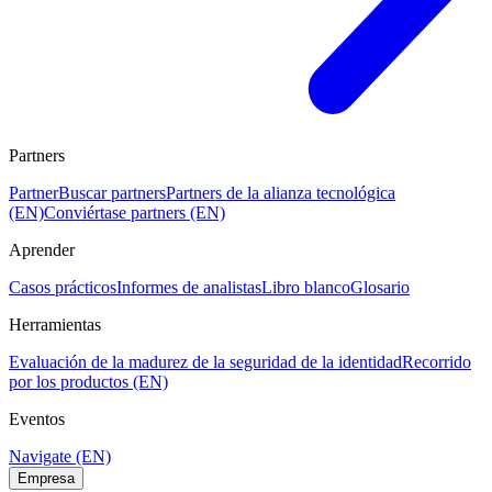
Partners
Partner
Buscar partners
Partners de la alianza tecnológica
(EN)
Conviértase partners (EN)
Aprender
Casos prácticos
Informes de analistas
Libro blanco
Glosario
Herramientas
Evaluación de la madurez de la seguridad de la identidad
Recorrido
por los productos (EN)
Eventos
Navigate (EN)
Empresa