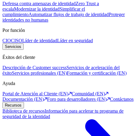
Defensa contra amenazas de identidad
Zero Trust a
escala
Modernizar la identidad
Simplificar el
cumplimiento
Automatizar flujos de trabajo de identidad
Proteger
identidades no humanas
Por función
CIO
CISO
Líder de identidad
Líder en seguridad
Servicios
Éxitos del cliente
Descripción de Customer success
Servicios de aceleración del
éxito
Servicios profesionales (EN)
Formación y certificación (EN)
Ayuda
Portal de Atención al Cliente (EN)
Comunidad (EN)
Documentación (EN)
Foro para desarrolladores (EN)
Contáctanos
Recursos
Biblioteca de recursos
Información para acelerar tu programa de
seguridad de la identidad