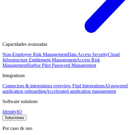
Capacidades avanzadas
Non-Employee Risk Management
Data Access Security
Cloud
Infrastructure Entitlement Management
Access Risk
Management
Harbor Pilot
Password Management
Integrations
Connectors & integrations overview
Find Integrations
AI-powered
application onboarding
Accelerated application management
Software solutions
IdentityIQ
Soluciones
Por caso de uso