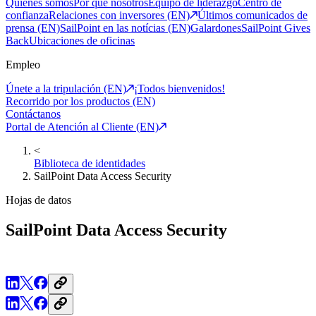
Quiénes somos
Por qué nosotros
Equipo de liderazgo
Centro de
confianza
Relaciones con inversores (EN)
Últimos comunicados de
prensa (EN)
SailPoint en las notícias (EN)
Galardones
SailPoint Gives
Back
Ubicaciones de oficinas
Empleo
Únete a la tripulación (EN)
¡Todos bienvenidos!
Recorrido por los productos (EN)
Contáctanos
Portal de Atención al Cliente (EN)
<
Biblioteca de identidades
SailPoint Data Access Security
Hojas de datos
SailPoint Data Access Security