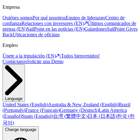
Empresa
Quiénes somos
Por qué nosotros
Equipo de liderazgo
Centro de
confianza
Relaciones con inversores (EN)
Últimos comunicados de
prensa (EN)
SailPoint en las notícias (EN)
Galardones
SailPoint Gives
Back
Ubicaciones de oficinas
Empleo
Únete a la tripulación (EN)
¡Todos bienvenidos!
Contáctanos
Solicite una Demo
Language
United States
(
English
)
Australia & New Zealand
(
English
)
Brazil
(
Português
)
France
(
Français
)
Germany
(
Deutsch
)
Latin America
(
Español
)
Spain
(
Español
)
台湾
(
繁體中文
)
日本
(
日本語
)
한국
(
한
국어
)
Change language