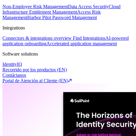
Non-Employee Risk Management
Data Access Security
Cloud
Infrastructure Entitlement Management
Access Risk
Management
Harbor Pilot
Password Management
Integrations
Connectors & integrations overview
Find Integrations
AI-powered
application onboarding
Accelerated application management
Software solutions
IdentityIQ
Recorrido por los productos (EN)
Contáctanos
Portal de Atención al Cliente (EN)