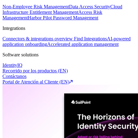
Non-Employee Risk Management
Data Access Security
Cloud
Infrastructure Entitlement Management
Access Risk
Management
Harbor Pilot
Password Management
Integrations
Connectors & integrations overview
Find Integrations
AI-powered
application onboarding
Accelerated application management
Software solutions
IdentityIQ
Recorrido por los productos (EN)
Contáctanos
Portal de Atención al Cliente (EN)