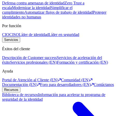
Defensa contra amenazas de identidad
Zero Trust a
escala
Modernizar la identidad
Simplificar el
cumplimiento
Automatizar flujos de trabajo de identidad
Proteger
identidades no humanas
Por función
CIO
CISO
Líder de identidad
Líder en seguridad
Servicios
Éxitos del cliente
Descripción de Customer success
Servicios de aceleración del
éxito
Servicios profesionales (EN)
Formación y certificación (EN)
Ayuda
Portal de Atención al Cliente (EN)
Comunidad (EN)
Documentación (EN)
Foro para desarrolladores (EN)
Contáctanos
Recursos
Biblioteca de recursos
Información para acelerar tu programa de
seguridad de la identidad