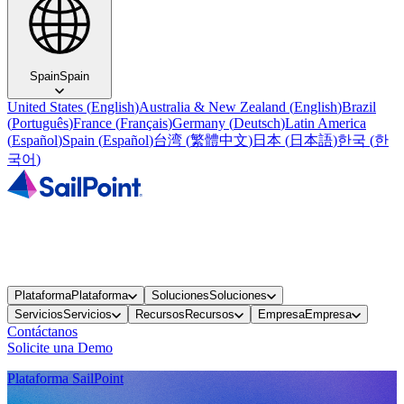
Spain
Spain
United States
(
English
)
Australia & New Zealand
(
English
)
Brazil
(
Português
)
France
(
Français
)
Germany
(
Deutsch
)
Latin America
(
Español
)
Spain
(
Español
)
台湾
(
繁體中文
)
日本
(
日本語
)
한국
(
한
국어
)
Plataforma
Plataforma
Soluciones
Soluciones
Servicios
Servicios
Recursos
Recursos
Empresa
Empresa
Contáctanos
Solicite una Demo
Plataforma SailPoint