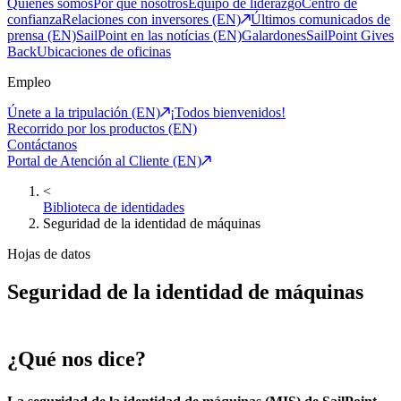
Quiénes somos
Por qué nosotros
Equipo de liderazgo
Centro de
confianza
Relaciones con inversores (EN)
Últimos comunicados de
prensa (EN)
SailPoint en las notícias (EN)
Galardones
SailPoint Gives
Back
Ubicaciones de oficinas
Empleo
Únete a la tripulación (EN)
¡Todos bienvenidos!
Recorrido por los productos (EN)
Contáctanos
Portal de Atención al Cliente (EN)
<
Biblioteca de identidades
Seguridad de la identidad de máquinas
Hojas de datos
Seguridad de la identidad de máquinas
¿Qué nos dice?