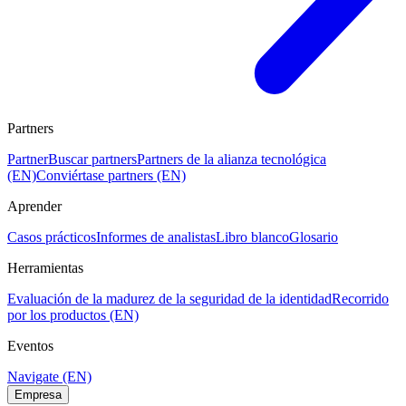
Partners
Partner
Buscar partners
Partners de la alianza tecnológica
(EN)
Conviértase partners (EN)
Aprender
Casos prácticos
Informes de analistas
Libro blanco
Glosario
Herramientas
Evaluación de la madurez de la seguridad de la identidad
Recorrido
por los productos (EN)
Eventos
Navigate (EN)
Empresa