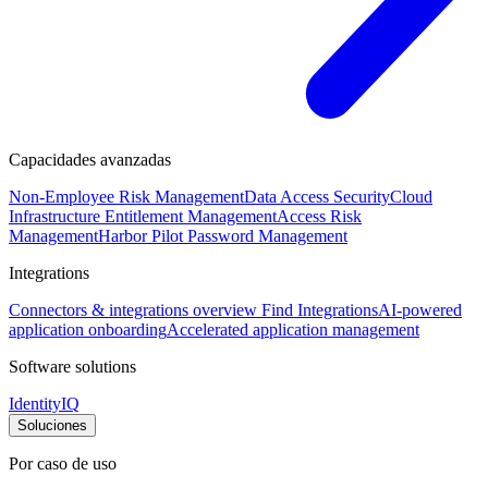
Capacidades avanzadas
Non-Employee Risk Management
Data Access Security
Cloud
Infrastructure Entitlement Management
Access Risk
Management
Harbor Pilot
Password Management
Integrations
Connectors & integrations overview
Find Integrations
AI-powered
application onboarding
Accelerated application management
Software solutions
IdentityIQ
Soluciones
Por caso de uso