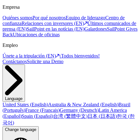
Empresa
Quiénes somos
Por qué nosotros
Equipo de liderazgo
Centro de
confianza
Relaciones con inversores (EN)
Últimos comunicados de
prensa (EN)
SailPoint en las notícias (EN)
Galardones
SailPoint Gives
Back
Ubicaciones de oficinas
Empleo
Únete a la tripulación (EN)
¡Todos bienvenidos!
Contáctanos
Solicite una Demo
Language
United States
(
English
)
Australia & New Zealand
(
English
)
Brazil
(
Português
)
France
(
Français
)
Germany
(
Deutsch
)
Latin America
(
Español
)
Spain
(
Español
)
台湾
(
繁體中文
)
日本
(
日本語
)
한국
(
한
국어
)
Change language