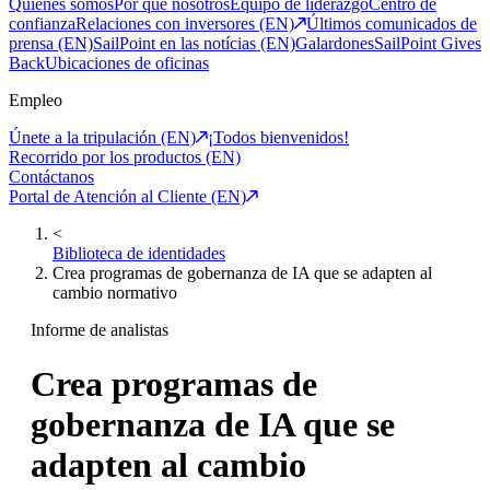
Quiénes somos
Por qué nosotros
Equipo de liderazgo
Centro de
confianza
Relaciones con inversores (EN)
Últimos comunicados de
prensa (EN)
SailPoint en las notícias (EN)
Galardones
SailPoint Gives
Back
Ubicaciones de oficinas
Empleo
Únete a la tripulación (EN)
¡Todos bienvenidos!
Recorrido por los productos (EN)
Contáctanos
Portal de Atención al Cliente (EN)
<
Biblioteca de identidades
Crea programas de gobernanza de IA que se adapten al
cambio normativo
Informe de analistas
Crea programas de
gobernanza de IA que se
adapten al cambio