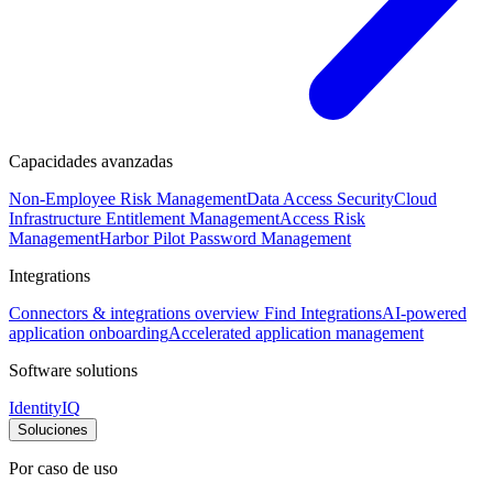
Capacidades avanzadas
Non-Employee Risk Management
Data Access Security
Cloud
Infrastructure Entitlement Management
Access Risk
Management
Harbor Pilot
Password Management
Integrations
Connectors & integrations overview
Find Integrations
AI-powered
application onboarding
Accelerated application management
Software solutions
IdentityIQ
Soluciones
Por caso de uso