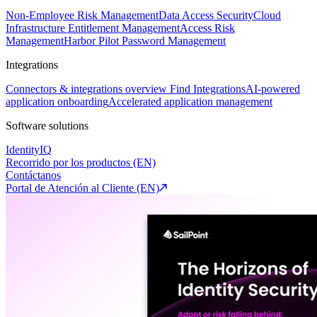
Non-Employee Risk Management
Data Access Security
Cloud
Infrastructure Entitlement Management
Access Risk
Management
Harbor Pilot
Password Management
Integrations
Connectors & integrations overview
Find Integrations
AI-powered
application onboarding
Accelerated application management
Software solutions
IdentityIQ
Recorrido por los productos (EN)
Contáctanos
Portal de Atención al Cliente (EN)