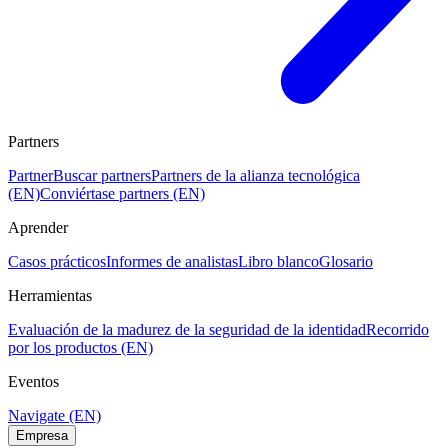
Partners
Partner
Buscar partners
Partners de la alianza tecnológica
(EN)
Conviértase partners (EN)
Aprender
Casos prácticos
Informes de analistas
Libro blanco
Glosario
Herramientas
Evaluación de la madurez de la seguridad de la identidad
Recorrido
por los productos (EN)
Eventos
Navigate (EN)
Empresa