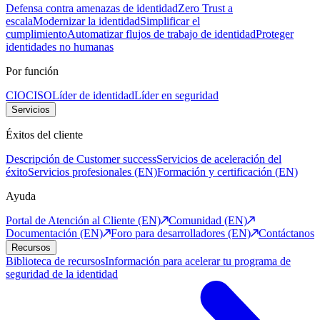
Defensa contra amenazas de identidad
Zero Trust a
escala
Modernizar la identidad
Simplificar el
cumplimiento
Automatizar flujos de trabajo de identidad
Proteger
identidades no humanas
Por función
CIO
CISO
Líder de identidad
Líder en seguridad
Servicios
Éxitos del cliente
Descripción de Customer success
Servicios de aceleración del
éxito
Servicios profesionales (EN)
Formación y certificación (EN)
Ayuda
Portal de Atención al Cliente (EN)
Comunidad (EN)
Documentación (EN)
Foro para desarrolladores (EN)
Contáctanos
Recursos
Biblioteca de recursos
Información para acelerar tu programa de
seguridad de la identidad