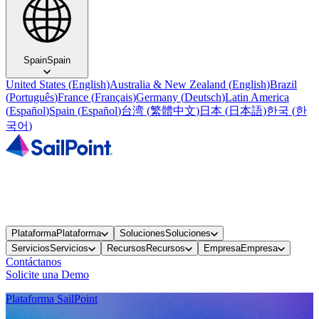
Spain
Spain
United States
(
English
)
Australia & New Zealand
(
English
)
Brazil
(
Português
)
France
(
Français
)
Germany
(
Deutsch
)
Latin America
(
Español
)
Spain
(
Español
)
台湾
(
繁體中文
)
日本
(
日本語
)
한국
(
한
국어
)
Plataforma
Plataforma
Soluciones
Soluciones
Servicios
Servicios
Recursos
Recursos
Empresa
Empresa
Contáctanos
Solicite una Demo
Plataforma SailPoint