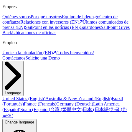
Empresa
Quiénes somos
Por qué nosotros
Equipo de liderazgo
Centro de
confianza
Relaciones con inversores (EN)
Últimos comunicados de
prensa (EN)
SailPoint en las notícias (EN)
Galardones
SailPoint Gives
Back
Ubicaciones de oficinas
Empleo
Únete a la tripulación (EN)
¡Todos bienvenidos!
Contáctanos
Solicite una Demo
Language
United States
(
English
)
Australia & New Zealand
(
English
)
Brazil
(
Português
)
France
(
Français
)
Germany
(
Deutsch
)
Latin America
(
Español
)
Spain
(
Español
)
台湾
(
繁體中文
)
日本
(
日本語
)
한국
(
한
국어
)
Change language