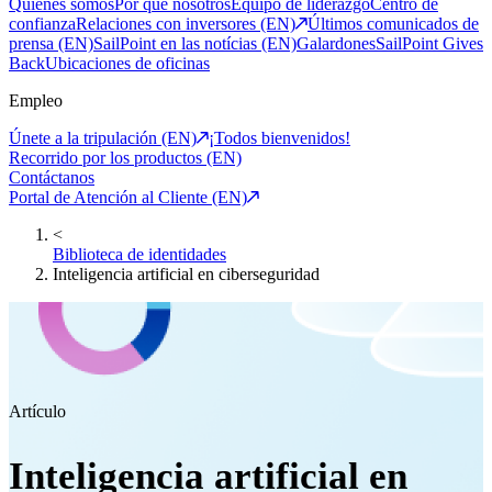
Quiénes somos
Por qué nosotros
Equipo de liderazgo
Centro de
confianza
Relaciones con inversores (EN)
Últimos comunicados de
prensa (EN)
SailPoint en las notícias (EN)
Galardones
SailPoint Gives
Back
Ubicaciones de oficinas
Empleo
Únete a la tripulación (EN)
¡Todos bienvenidos!
Recorrido por los productos (EN)
Contáctanos
Portal de Atención al Cliente (EN)
<
Biblioteca de identidades
Inteligencia artificial en ciberseguridad
Artículo
Inteligencia artificial en