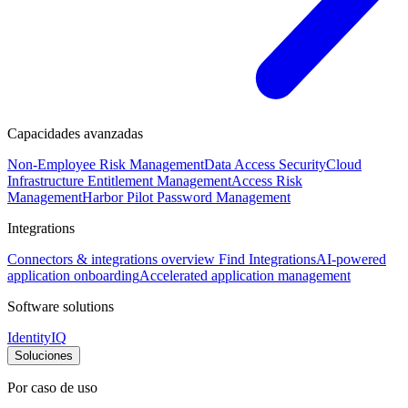
Capacidades avanzadas
Non-Employee Risk Management
Data Access Security
Cloud
Infrastructure Entitlement Management
Access Risk
Management
Harbor Pilot
Password Management
Integrations
Connectors & integrations overview
Find Integrations
AI-powered
application onboarding
Accelerated application management
Software solutions
IdentityIQ
Soluciones
Por caso de uso