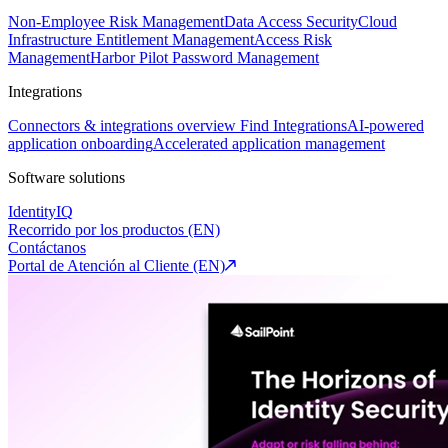
Non-Employee Risk Management
Data Access Security
Cloud
Infrastructure Entitlement Management
Access Risk
Management
Harbor Pilot
Password Management
Integrations
Connectors & integrations overview
Find Integrations
AI-powered
application onboarding
Accelerated application management
Software solutions
IdentityIQ
Recorrido por los productos (EN)
Contáctanos
Portal de Atención al Cliente (EN)