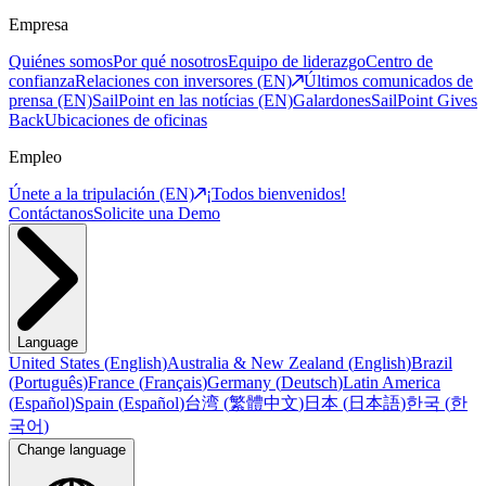
Empresa
Quiénes somos
Por qué nosotros
Equipo de liderazgo
Centro de
confianza
Relaciones con inversores (EN)
Últimos comunicados de
prensa (EN)
SailPoint en las notícias (EN)
Galardones
SailPoint Gives
Back
Ubicaciones de oficinas
Empleo
Únete a la tripulación (EN)
¡Todos bienvenidos!
Contáctanos
Solicite una Demo
Language
United States
(
English
)
Australia & New Zealand
(
English
)
Brazil
(
Português
)
France
(
Français
)
Germany
(
Deutsch
)
Latin America
(
Español
)
Spain
(
Español
)
台湾
(
繁體中文
)
日本
(
日本語
)
한국
(
한
국어
)
Change language