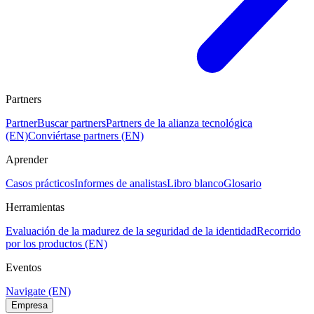
Partners
Partner
Buscar partners
Partners de la alianza tecnológica
(EN)
Conviértase partners (EN)
Aprender
Casos prácticos
Informes de analistas
Libro blanco
Glosario
Herramientas
Evaluación de la madurez de la seguridad de la identidad
Recorrido
por los productos (EN)
Eventos
Navigate (EN)
Empresa