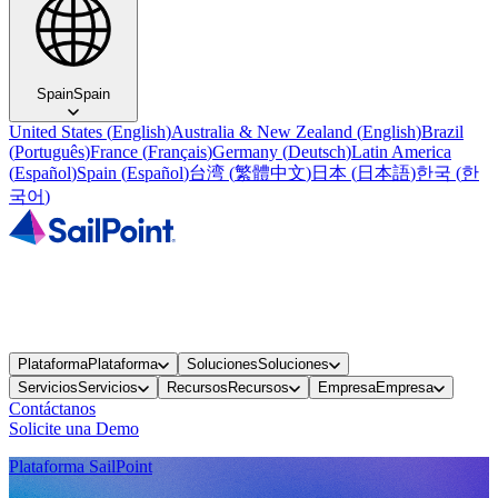
Spain
Spain
United States
(
English
)
Australia & New Zealand
(
English
)
Brazil
(
Português
)
France
(
Français
)
Germany
(
Deutsch
)
Latin America
(
Español
)
Spain
(
Español
)
台湾
(
繁體中文
)
日本
(
日本語
)
한국
(
한
국어
)
Plataforma
Plataforma
Soluciones
Soluciones
Servicios
Servicios
Recursos
Recursos
Empresa
Empresa
Contáctanos
Solicite una Demo
Plataforma SailPoint