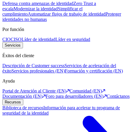
Defensa contra amenazas de identidad
Zero Trust a
escala
Modernizar la identidad
Simplificar el
cumplimiento
Automatizar flujos de trabajo de identidad
Proteger
identidades no humanas
Por función
CIO
CISO
Líder de identidad
Líder en seguridad
Servicios
Éxitos del cliente
Descripción de Customer success
Servicios de aceleración del
éxito
Servicios profesionales (EN)
Formación y certificación (EN)
Ayuda
Portal de Atención al Cliente (EN)
Comunidad (EN)
Documentación (EN)
Foro para desarrolladores (EN)
Contáctanos
Recursos
Biblioteca de recursos
Información para acelerar tu programa de
seguridad de la identidad