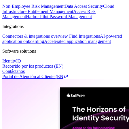
Non-Employee Risk Management
Data Access Security
Cloud
Infrastructure Entitlement Management
Access Risk
Management
Harbor Pilot
Password Management
Integrations
Connectors & integrations overview
Find Integrations
AI-powered
application onboarding
Accelerated application management
Software solutions
IdentityIQ
Recorrido por los productos (EN)
Contáctanos
Portal de Atención al Cliente (EN)