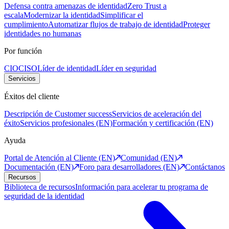
Defensa contra amenazas de identidad
Zero Trust a
escala
Modernizar la identidad
Simplificar el
cumplimiento
Automatizar flujos de trabajo de identidad
Proteger
identidades no humanas
Por función
CIO
CISO
Líder de identidad
Líder en seguridad
Servicios
Éxitos del cliente
Descripción de Customer success
Servicios de aceleración del
éxito
Servicios profesionales (EN)
Formación y certificación (EN)
Ayuda
Portal de Atención al Cliente (EN)
Comunidad (EN)
Documentación (EN)
Foro para desarrolladores (EN)
Contáctanos
Recursos
Biblioteca de recursos
Información para acelerar tu programa de
seguridad de la identidad