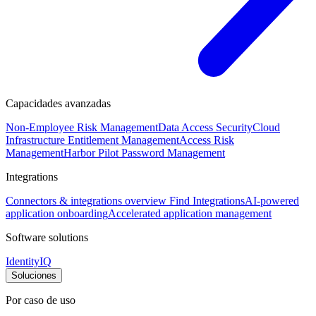
Capacidades avanzadas
Non-Employee Risk Management
Data Access Security
Cloud
Infrastructure Entitlement Management
Access Risk
Management
Harbor Pilot
Password Management
Integrations
Connectors & integrations overview
Find Integrations
AI-powered
application onboarding
Accelerated application management
Software solutions
IdentityIQ
Soluciones
Por caso de uso