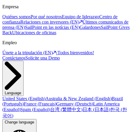
Empresa
Quiénes somos
Por qué nosotros
Equipo de liderazgo
Centro de
confianza
Relaciones con inversores (EN)
Últimos comunicados de
prensa (EN)
SailPoint en las notícias (EN)
Galardones
SailPoint Gives
Back
Ubicaciones de oficinas
Empleo
Únete a la tripulación (EN)
¡Todos bienvenidos!
Contáctanos
Solicite una Demo
Language
United States
(
English
)
Australia & New Zealand
(
English
)
Brazil
(
Português
)
France
(
Français
)
Germany
(
Deutsch
)
Latin America
(
Español
)
Spain
(
Español
)
台湾
(
繁體中文
)
日本
(
日本語
)
한국
(
한
국어
)
Change language