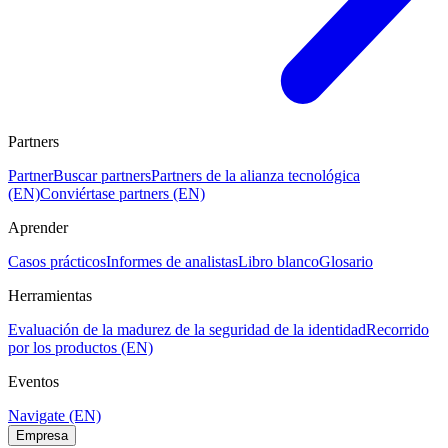
Partners
Partner
Buscar partners
Partners de la alianza tecnológica
(EN)
Conviértase partners (EN)
Aprender
Casos prácticos
Informes de analistas
Libro blanco
Glosario
Herramientas
Evaluación de la madurez de la seguridad de la identidad
Recorrido
por los productos (EN)
Eventos
Navigate (EN)
Empresa