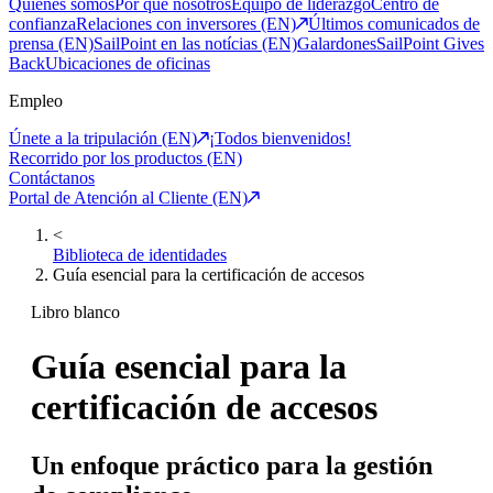
Quiénes somos
Por qué nosotros
Equipo de liderazgo
Centro de
confianza
Relaciones con inversores (EN)
Últimos comunicados de
prensa (EN)
SailPoint en las notícias (EN)
Galardones
SailPoint Gives
Back
Ubicaciones de oficinas
Empleo
Únete a la tripulación (EN)
¡Todos bienvenidos!
Recorrido por los productos (EN)
Contáctanos
Portal de Atención al Cliente (EN)
<
Biblioteca de identidades
Guía esencial para la certificación de accesos
Libro blanco
Guía esencial para la
certificación de accesos
Un enfoque práctico para la gestión