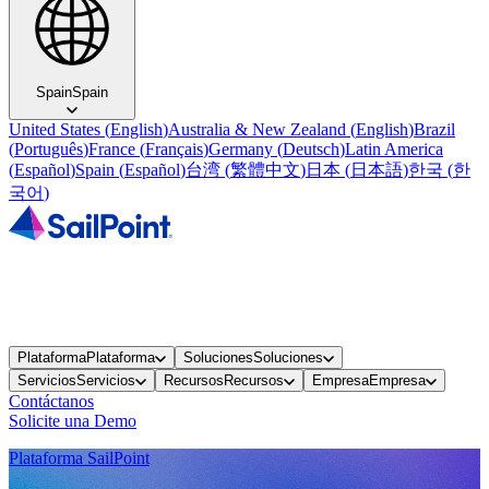
Spain
Spain
United States
(
English
)
Australia & New Zealand
(
English
)
Brazil
(
Português
)
France
(
Français
)
Germany
(
Deutsch
)
Latin America
(
Español
)
Spain
(
Español
)
台湾
(
繁體中文
)
日本
(
日本語
)
한국
(
한
국어
)
Plataforma
Plataforma
Soluciones
Soluciones
Servicios
Servicios
Recursos
Recursos
Empresa
Empresa
Contáctanos
Solicite una Demo
Plataforma SailPoint