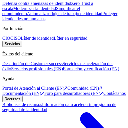
Defensa contra amenazas de identidad
Zero Trust a
escala
Modernizar la identidad
Simplificar el
cumplimiento
Automatizar flujos de trabajo de identidad
Proteger
identidades no humanas
Por función
CIO
CISO
Líder de identidad
Líder en seguridad
Servicios
Éxitos del cliente
Descripción de Customer success
Servicios de aceleración del
éxito
Servicios profesionales (EN)
Formación y certificación (EN)
Ayuda
Portal de Atención al Cliente (EN)
Comunidad (EN)
Documentación (EN)
Foro para desarrolladores (EN)
Contáctanos
Recursos
Biblioteca de recursos
Información para acelerar tu programa de
seguridad de la identidad