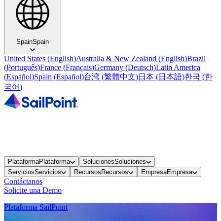
Spain
Spain
United States
(
English
)
Australia & New Zealand
(
English
)
Brazil
(
Português
)
France
(
Français
)
Germany
(
Deutsch
)
Latin America
(
Español
)
Spain
(
Español
)
台湾
(
繁體中文
)
日本
(
日本語
)
한국
(
한
국어
)
Plataforma
Plataforma
Soluciones
Soluciones
Servicios
Servicios
Recursos
Recursos
Empresa
Empresa
Contáctanos
Solicite una Demo
Plataforma SailPoint