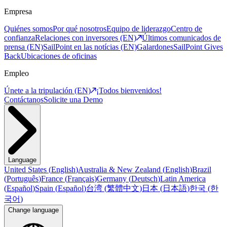
Empresa
Quiénes somos
Por qué nosotros
Equipo de liderazgo
Centro de
confianza
Relaciones con inversores (EN)
Últimos comunicados de
prensa (EN)
SailPoint en las notícias (EN)
Galardones
SailPoint Gives
Back
Ubicaciones de oficinas
Empleo
Únete a la tripulación (EN)
¡Todos bienvenidos!
Contáctanos
Solicite una Demo
Language
United States
(
English
)
Australia & New Zealand
(
English
)
Brazil
(
Português
)
France
(
Français
)
Germany
(
Deutsch
)
Latin America
(
Español
)
Spain
(
Español
)
台湾
(
繁體中文
)
日本
(
日本語
)
한국
(
한
국어
)
Change language