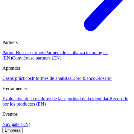
Partners
Partner
Buscar partners
Partners de la alianza tecnológica
(EN)
Conviértase partners (EN)
Aprender
Casos prácticos
Informes de analistas
Libro blanco
Glosario
Herramientas
Evaluación de la madurez de la seguridad de la identidad
Recorrido
por los productos (EN)
Eventos
Navigate (EN)
Empresa