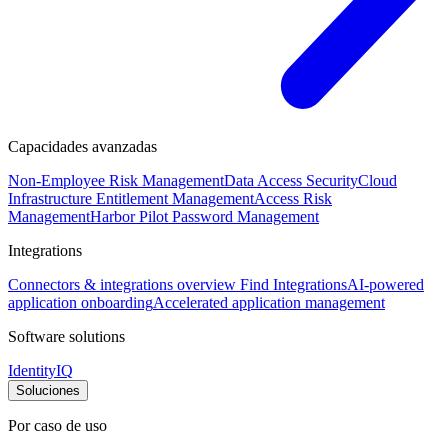
Capacidades avanzadas
Non-Employee Risk Management
Data Access Security
Cloud
Infrastructure Entitlement Management
Access Risk
Management
Harbor Pilot
Password Management
Integrations
Connectors & integrations overview
Find Integrations
AI-powered
application onboarding
Accelerated application management
Software solutions
IdentityIQ
Soluciones
Por caso de uso