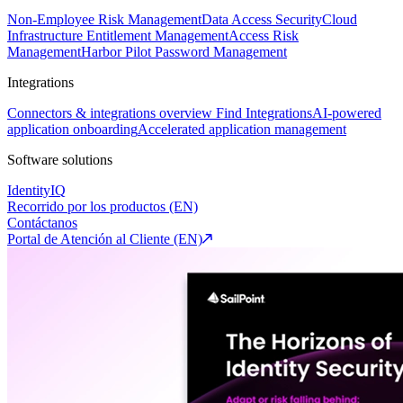
Non-Employee Risk Management
Data Access Security
Cloud
Infrastructure Entitlement Management
Access Risk
Management
Harbor Pilot
Password Management
Integrations
Connectors & integrations overview
Find Integrations
AI-powered
application onboarding
Accelerated application management
Software solutions
IdentityIQ
Recorrido por los productos (EN)
Contáctanos
Portal de Atención al Cliente (EN)