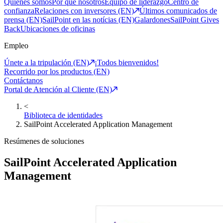
Quiénes somos
Por qué nosotros
Equipo de liderazgo
Centro de
confianza
Relaciones con inversores (EN)
Últimos comunicados de
prensa (EN)
SailPoint en las notícias (EN)
Galardones
SailPoint Gives
Back
Ubicaciones de oficinas
Empleo
Únete a la tripulación (EN)
¡Todos bienvenidos!
Recorrido por los productos (EN)
Contáctanos
Portal de Atención al Cliente (EN)
<
Biblioteca de identidades
SailPoint Accelerated Application Management
Resúmenes de soluciones
SailPoint Accelerated Application
Management