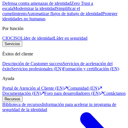
Defensa contra amenazas de identidad
Zero Trust a
escala
Modernizar la identidad
Simplificar el
cumplimiento
Automatizar flujos de trabajo de identidad
Proteger
identidades no humanas
Por función
CIO
CISO
Líder de identidad
Líder en seguridad
Servicios
Éxitos del cliente
Descripción de Customer success
Servicios de aceleración del
éxito
Servicios profesionales (EN)
Formación y certificación (EN)
Ayuda
Portal de Atención al Cliente (EN)
Comunidad (EN)
Documentación (EN)
Foro para desarrolladores (EN)
Contáctanos
Recursos
Biblioteca de recursos
Información para acelerar tu programa de
seguridad de la identidad