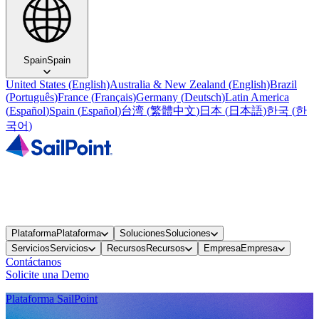
Spain
Spain
United States
(
English
)
Australia & New Zealand
(
English
)
Brazil
(
Português
)
France
(
Français
)
Germany
(
Deutsch
)
Latin America
(
Español
)
Spain
(
Español
)
台湾
(
繁體中文
)
日本
(
日本語
)
한국
(
한
국어
)
Plataforma
Plataforma
Soluciones
Soluciones
Servicios
Servicios
Recursos
Recursos
Empresa
Empresa
Contáctanos
Solicite una Demo
Plataforma SailPoint