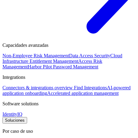
Capacidades avanzadas
Non-Employee Risk Management
Data Access Security
Cloud
Infrastructure Entitlement Management
Access Risk
Management
Harbor Pilot
Password Management
Integrations
Connectors & integrations overview
Find Integrations
AI-powered
application onboarding
Accelerated application management
Software solutions
IdentityIQ
Soluciones
Por caso de uso