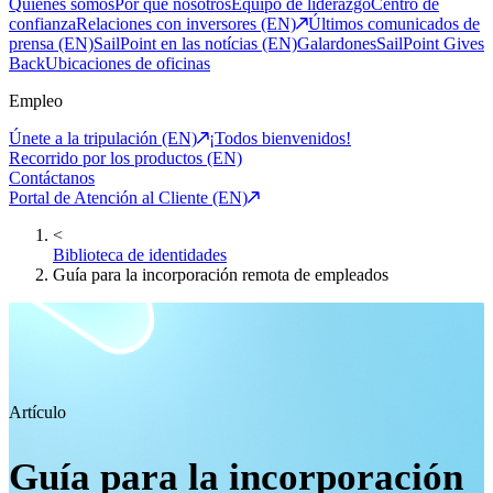
Quiénes somos
Por qué nosotros
Equipo de liderazgo
Centro de
confianza
Relaciones con inversores (EN)
Últimos comunicados de
prensa (EN)
SailPoint en las notícias (EN)
Galardones
SailPoint Gives
Back
Ubicaciones de oficinas
Empleo
Únete a la tripulación (EN)
¡Todos bienvenidos!
Recorrido por los productos (EN)
Contáctanos
Portal de Atención al Cliente (EN)
<
Biblioteca de identidades
Guía para la incorporación remota de empleados
Artículo
Guía para la incorporación