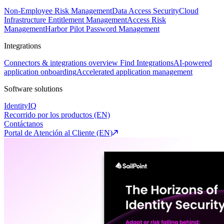
Non-Employee Risk Management
Data Access Security
Cloud
Infrastructure Entitlement Management
Access Risk
Management
Harbor Pilot
Password Management
Integrations
Connectors & integrations overview
Find Integrations
AI-powered
application onboarding
Accelerated application management
Software solutions
IdentityIQ
Recorrido por los productos (EN)
Contáctanos
Portal de Atención al Cliente (EN)