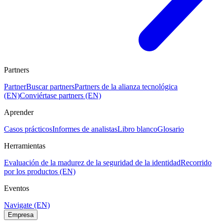
Partners
Partner
Buscar partners
Partners de la alianza tecnológica
(EN)
Conviértase partners (EN)
Aprender
Casos prácticos
Informes de analistas
Libro blanco
Glosario
Herramientas
Evaluación de la madurez de la seguridad de la identidad
Recorrido
por los productos (EN)
Eventos
Navigate (EN)
Empresa