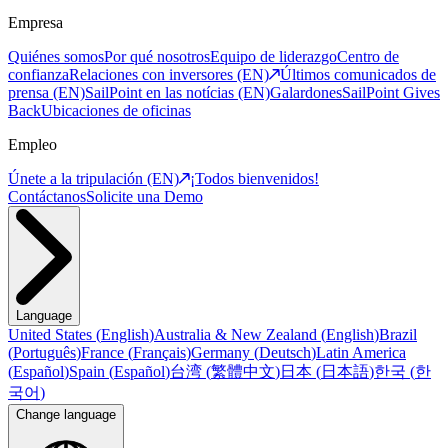
Empresa
Quiénes somos
Por qué nosotros
Equipo de liderazgo
Centro de
confianza
Relaciones con inversores (EN)
Últimos comunicados de
prensa (EN)
SailPoint en las notícias (EN)
Galardones
SailPoint Gives
Back
Ubicaciones de oficinas
Empleo
Únete a la tripulación (EN)
¡Todos bienvenidos!
Contáctanos
Solicite una Demo
Language
United States
(
English
)
Australia & New Zealand
(
English
)
Brazil
(
Português
)
France
(
Français
)
Germany
(
Deutsch
)
Latin America
(
Español
)
Spain
(
Español
)
台湾
(
繁體中文
)
日本
(
日本語
)
한국
(
한
국어
)
Change language