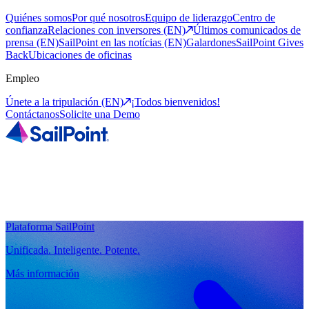
Quiénes somos
Por qué nosotros
Equipo de liderazgo
Centro de
confianza
Relaciones con inversores (EN)
Últimos comunicados de
prensa (EN)
SailPoint en las notícias (EN)
Galardones
SailPoint Gives
Back
Ubicaciones de oficinas
Empleo
Únete a la tripulación (EN)
¡Todos bienvenidos!
Contáctanos
Solicite una Demo
Plataforma SailPoint
Unificada. Inteligente. Potente.
Más información