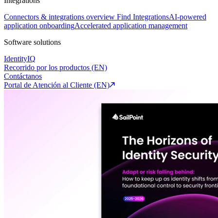
Integrations
Connectors & integrations overview
Find Integrations
AI-powered
application onboarding
Accelerated application management
Software solutions
IdentityIQ
Recorrido por los productos (EN)
Contáctanos
Portal de Atención al Cliente (EN)