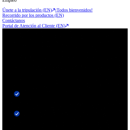
Empleo
Únete a la tripulación (EN)
¡Todos bienvenidos!
Recorrido por los productos (EN)
Contáctanos
Portal de Atención al Cliente (EN)
Horizontes de la seguridad de la identidad, 2025-2026
Adaptarse o quedarse atrás
Descubre cómo los líderes en identidad reducen el riesgo, logran un
mayor retorno de la inversión (ROI) y se adelantan al cambio en la
frontera de la seguridad.
Convierte el riesgo impulsado por la IA en una ventaja
competitiva
Libérate de los programas de identidad estancados y
aislados