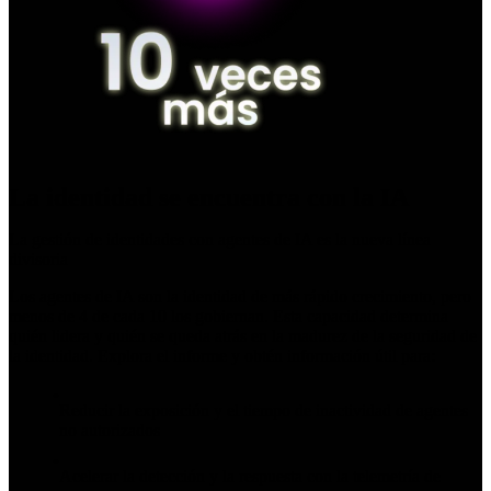
La identidad se encuentra con la IA
La gestión de identidades con agentes de IA es la nueva línea
divisoria
Los agentes de IA son la identidad de más rápido crecimiento, pero
menos de 4 de cada 10 los gobiernan. Esta capacidad determina
quién lidera y quién se queda atrás en la madurez de la seguridad de
la identidad. Explora el informe y obtén información útil para:
Reducir la exposición y el tiempo de inactividad de agentes
no autorizados
Acelerar la detección y la respuesta con la telemetría de