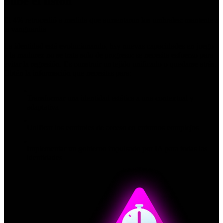
Sube el listón
El 4% retrocedió a medida que aumentaron los umbrales: mantente a
la vanguardia
La identidad está evolucionando, hay nuevas capacidades en juego
y la madurez no se trata solo de progreso: se necesita esfuerzo para
evitar la regresión. Es construir un tejido unificado o quedarse atrás.
Obtén la información que necesitas para:
Transformar una identidad estática a una contextual y
adaptativa
Unificar los controles de acceso en entornos complejos
Implementar un gobierno impulsado por IA para todas las
identidades