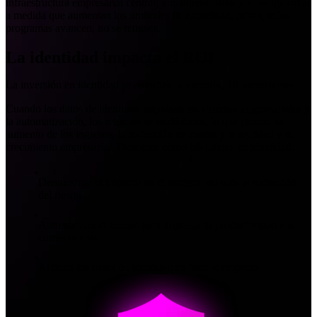
infraestructura empresarial central; y manteniéndose a la vanguardia
a medida que aumentan los umbrales de capacidad, para que los
programas avancen, no se retrasen.
La identidad impacta el ROI
La inversión en identidad se amortiza, a menudo, 10 veces o más
Cuando los datos de identidad impulsan los sistemas empresariales y
la automatización, los retornos se multiplican, lo que genera un
aumento de los ingresos, la reducción de costos y la agilidad y el
crecimiento empresarial. Descubre cómo los líderes en identidad:
Demuestran el impacto en el margen, no solo la reducción
del riesgo
Automatizan el acceso para impulsar la productividad y el
cumplimiento
Activan los datos de identidad en toda la empresa