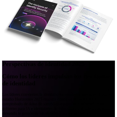
Perspectivas de identidad 2025
Cómo los líderes impulsan los resultados
de identidad
Los líderes convierten la identidad en resultados medibles. Nuestro
estudio Horizontes 2025 muestra dónde se destacan: ROI
comprobado de datos de identidad integrados y automatización;
gobierno para IA e identidades de máquinas en rápido crecimiento;
elevando la gestión de identidades y acceso (IAM) a la