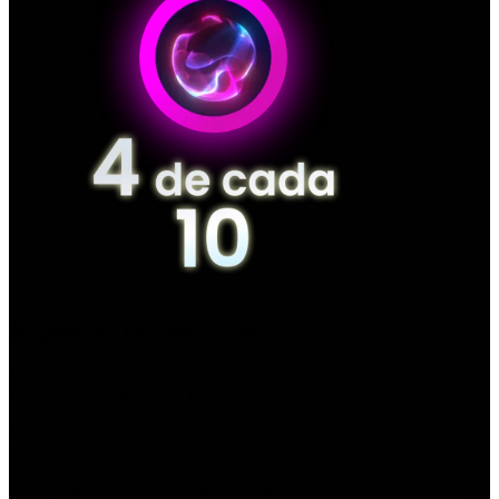
Repensar la identidad
Solo el 25% considera la gestión de identidades y acceso como un
facilitador estratégico del negocio
Muchos todavía ven la gestión de identidades y acceso como una
cuestión de cumplimiento; sin embargo, la identidad ya no es solo
un guardián. Es la infraestructura que vincula los endpoints, la nube,
SaaS y los entornos de datos. Descubre cómo las organizaciones