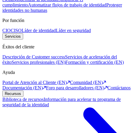
cumplimiento
Automatizar flujos de trabajo de identidad
Proteger
identidades no humanas
Por función
CIO
CISO
Líder de identidad
Líder en seguridad
Servicios
Éxitos del cliente
Descripción de Customer success
Servicios de aceleración del
éxito
Servicios profesionales (EN)
Formación y certificación (EN)
Ayuda
Portal de Atención al Cliente (EN)
Comunidad (EN)
Documentación (EN)
Foro para desarrolladores (EN)
Contáctanos
Recursos
Biblioteca de recursos
Información para acelerar tu programa de
seguridad de la identidad