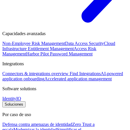
Capacidades avanzadas
Non-Employee Risk Management
Data Access Security
Cloud
Infrastructure Entitlement Management
Access Risk
Management
Harbor Pilot
Password Management
Integrations
Connectors & integrations overview
Find Integrations
AI-powered
application onboarding
Accelerated application management
Software solutions
IdentityIQ
Soluciones
Por caso de uso
Defensa contra amenazas de identidad
Zero Trust a
escala
Modernizar la identidad
Simplificar el