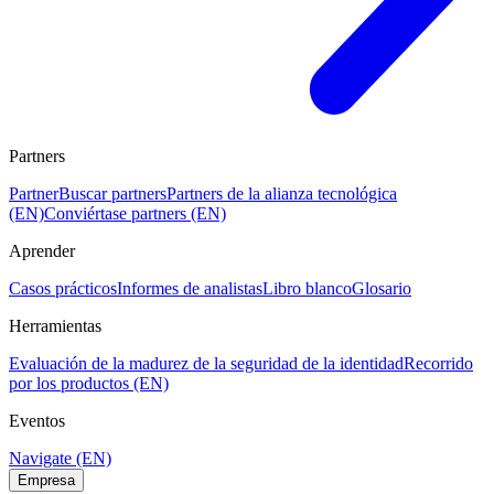
Partners
Partner
Buscar partners
Partners de la alianza tecnológica
(EN)
Conviértase partners (EN)
Aprender
Casos prácticos
Informes de analistas
Libro blanco
Glosario
Herramientas
Evaluación de la madurez de la seguridad de la identidad
Recorrido
por los productos (EN)
Eventos
Navigate (EN)
Empresa