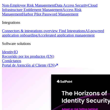
Non-Employee Risk Management
Data Access Security
Cloud
Infrastructure Entitlement Management
Access Risk
Management
Harbor Pilot
Password Management
Integrations
Connectors & integrations overview
Find Integrations
AI-powered
application onboarding
Accelerated application management
Software solutions
IdentityIQ
Recorrido por los productos (EN)
Contáctanos
Portal de Atención al Cliente (EN)