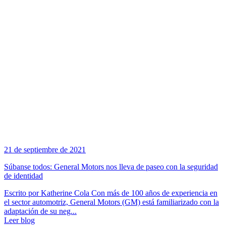
21 de septiembre de 2021
Súbanse todos: General Motors nos lleva de paseo con la seguridad
de identidad
Escrito por Katherine Cola Con más de 100 años de experiencia en
el sector automotriz, General Motors (GM) está familiarizado con la
adaptación de su neg...
Leer blog