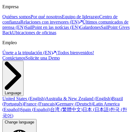
Empresa
Quiénes somos
Por qué nosotros
Equipo de liderazgo
Centro de
confianza
Relaciones con inversores (EN)
Últimos comunicados de
prensa (EN)
SailPoint en las notícias (EN)
Galardones
SailPoint Gives
Back
Ubicaciones de oficinas
Empleo
Únete a la tripulación (EN)
¡Todos bienvenidos!
Contáctanos
Solicite una Demo
Language
United States
(
English
)
Australia & New Zealand
(
English
)
Brazil
(
Português
)
France
(
Français
)
Germany
(
Deutsch
)
Latin America
(
Español
)
Spain
(
Español
)
台湾
(
繁體中文
)
日本
(
日本語
)
한국
(
한
국어
)
Change language