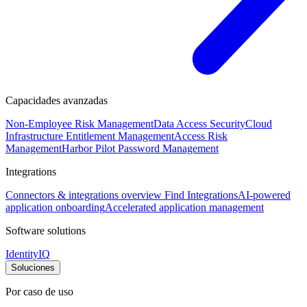
Capacidades avanzadas
Non-Employee Risk Management
Data Access Security
Cloud
Infrastructure Entitlement Management
Access Risk
Management
Harbor Pilot
Password Management
Integrations
Connectors & integrations overview
Find Integrations
AI-powered
application onboarding
Accelerated application management
Software solutions
IdentityIQ
Soluciones
Por caso de uso