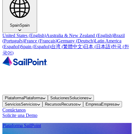
Spain
Spain
United States
(
English
)
Australia & New Zealand
(
English
)
Brazil
(
Português
)
France
(
Français
)
Germany
(
Deutsch
)
Latin America
(
Español
)
Spain
(
Español
)
台湾
(
繁體中文
)
日本
(
日本語
)
한국
(
한
국어
)
Plataforma
Plataforma
Soluciones
Soluciones
Servicios
Servicios
Recursos
Recursos
Empresa
Empresa
Contáctanos
Solicite una Demo
Plataforma SailPoint