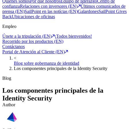
Quiénes somos
Por qué nosotros
Equipo de liderazgo
Centro de
confianza
Relaciones con inversores (EN)
Últimos comunicados de
prensa (EN)
SailPoint en las notícias (EN)
Galardones
SailPoint Gives
Back
Ubicaciones de oficinas
Empleo
Únete a la tripulación (EN)
¡Todos bienvenidos!
Recorrido por los productos (EN)
Contáctanos
Portal de Atención al Cliente (EN)
<
Blog sobre gobernanza de identidad
Los componentes principales de la Identity Security
Blog
Los componentes principales de la
Identity Security
Author