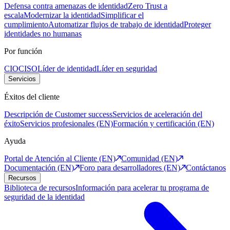
Defensa contra amenazas de identidad
Zero Trust a
escala
Modernizar la identidad
Simplificar el
cumplimiento
Automatizar flujos de trabajo de identidad
Proteger
identidades no humanas
Por función
CIO
CISO
Líder de identidad
Líder en seguridad
Servicios
Éxitos del cliente
Descripción de Customer success
Servicios de aceleración del
éxito
Servicios profesionales (EN)
Formación y certificación (EN)
Ayuda
Portal de Atención al Cliente (EN)
Comunidad (EN)
Documentación (EN)
Foro para desarrolladores (EN)
Contáctanos
Recursos
Biblioteca de recursos
Información para acelerar tu programa de
seguridad de la identidad