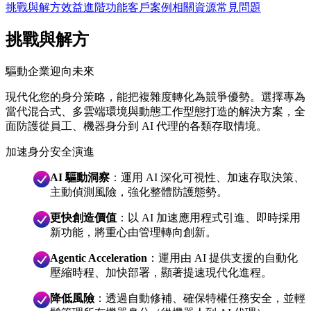
挑戰與解方
效益
進階功能
客戶案例
相關資源
常見問題
挑戰與解方
驅動企業迎向未來
現代化您的身分策略，能把複雜度轉化為競爭優勢。選擇專為
當代混合式、多雲端環境與動態工作型態打造的解決方案，全
面防護從員工、機器身分到 AI 代理的各類存取情境。
加速身分安全演進
AI 驅動洞察
：運用 AI 深化可視性、加速存取決策、
主動偵測風險，強化整體防護態勢。
更快創造價值
：以 AI 加速應用程式引進、即時採用
新功能，將重心由管理轉向創新。
Agentic Acceleration
：運用由 AI 提供支援的自動化
壓縮時程、加快部署，顯著提速現代化進程。
降低風險
：透過自動修補、確保特權任務安全，並輕