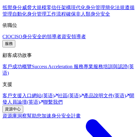
抵禦身分威脅
大規模零信任架構
現代化身分管理
簡化法規遵循
管理
自動化身分管理工作流程
確保非人類身分安全
依職位
CIO
CISO
身分安全的領導者
資安領導者
服務
顧客成功故事
客戶成功概覽
Success Acceleration 服務
專業服務
培訓與認證(英
语)
支援
客戶支援入口網站(英语)
社區(英语)
產品說明文件(英语)
開
發人員論壇(英语)
聯繫我們
資源中心
資源庫
洞察幫助您加速身分安全計畫