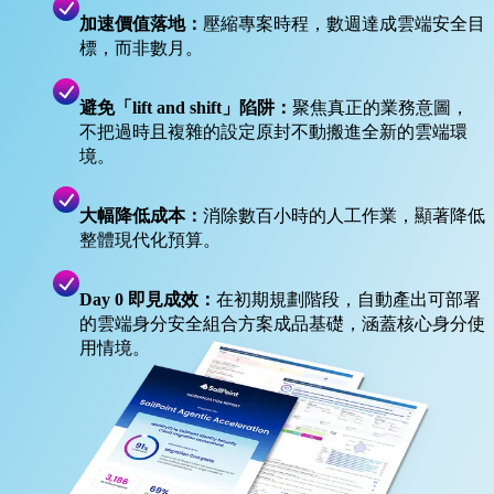
加速價值落地：
壓縮專案時程，數週達成雲端安全目
標，而非數月。
避免「lift and shift」陷阱：
聚焦真正的業務意圖，
不把過時且複雜的設定原封不動搬進全新的雲端環
境。
大幅降低成本：
消除數百小時的人工作業，顯著降低
整體現代化預算。
Day 0 即見成效：
在初期規劃階段，自動產出可部署
的雲端身分安全組合方案成品基礎，涵蓋核心身分使
用情境。