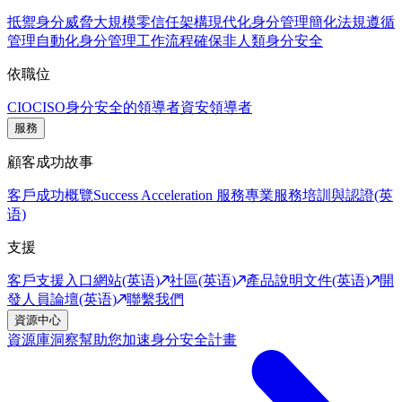
抵禦身分威脅
大規模零信任架構
現代化身分管理
簡化法規遵循
管理
自動化身分管理工作流程
確保非人類身分安全
依職位
CIO
CISO
身分安全的領導者
資安領導者
服務
顧客成功故事
客戶成功概覽
Success Acceleration 服務
專業服務
培訓與認證(英
语)
支援
客戶支援入口網站(英语)
社區(英语)
產品說明文件(英语)
開
發人員論壇(英语)
聯繫我們
資源中心
資源庫
洞察幫助您加速身分安全計畫