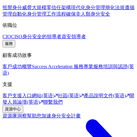
抵禦身分威脅
大規模零信任架構
現代化身分管理
簡化法規遵循
管理
自動化身分管理工作流程
確保非人類身分安全
依職位
CIO
CISO
身分安全的領導者
資安領導者
服務
顧客成功故事
客戶成功概覽
Success Acceleration 服務
專業服務
培訓與認證(英
语)
支援
客戶支援入口網站(英语)
社區(英语)
產品說明文件(英语)
開
發人員論壇(英语)
聯繫我們
資源中心
資源庫
洞察幫助您加速身分安全計畫