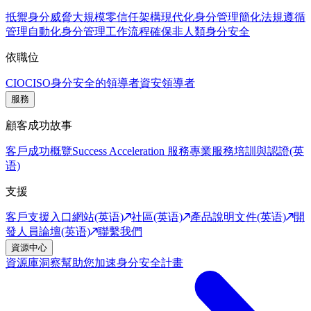
抵禦身分威脅
大規模零信任架構
現代化身分管理
簡化法規遵循
管理
自動化身分管理工作流程
確保非人類身分安全
依職位
CIO
CISO
身分安全的領導者
資安領導者
服務
顧客成功故事
客戶成功概覽
Success Acceleration 服務
專業服務
培訓與認證(英
语)
支援
客戶支援入口網站(英语)
社區(英语)
產品說明文件(英语)
開
發人員論壇(英语)
聯繫我們
資源中心
資源庫
洞察幫助您加速身分安全計畫