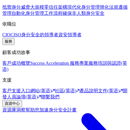
抵禦身分威脅
大規模零信任架構
現代化身分管理
簡化法規遵循
管理
自動化身分管理工作流程
確保非人類身分安全
依職位
CIO
CISO
身分安全的領導者
資安領導者
服務
顧客成功故事
客戶成功概覽
Success Acceleration 服務
專業服務
培訓與認證(英
语)
支援
客戶支援入口網站(英语)
社區(英语)
產品說明文件(英语)
開
發人員論壇(英语)
聯繫我們
資源中心
資源庫
洞察幫助您加速身分安全計畫