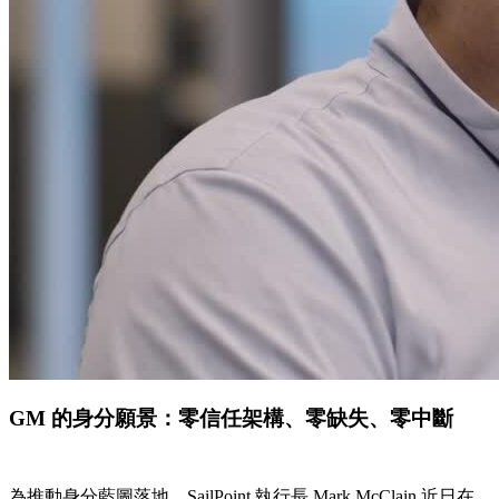
GM 的身分願景：零信任架構、零缺失、零中斷
為推動身分藍圖落地，SailPoint 執行長 Mark McClain 近日在