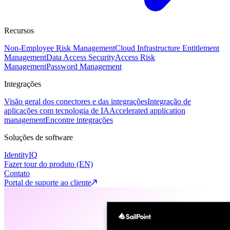
Recursos
Non-Employee Risk Management
Cloud Infrastructure Entitlement
Management
Data Access Security
Access Risk
Management
Password Management
Integrações
Visão geral dos conectores e das integrações
Integração de
aplicações com tecnologia de IA
Accelerated application
management
Encontre integrações
Soluções de software
IdentityIQ
Fazer tour do produto (EN)
Contato
Portal de suporte ao cliente