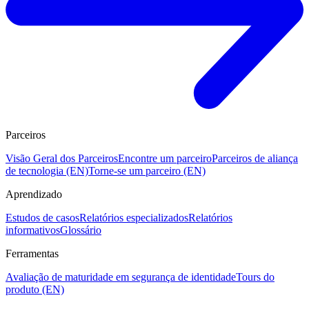
Parceiros
Visão Geral dos Parceiros
Encontre um parceiro
Parceiros de aliança
de tecnologia (EN)
Torne-se um parceiro (EN)
Aprendizado
Estudos de casos
Relatórios especializados
Relatórios
informativos
Glossário
Ferramentas
Avaliação de maturidade em segurança de identidade
Tours do
produto (EN)