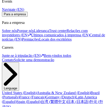
Events
Navigate (EN)
Para a empresa
Para a empresa
Sobre nós
Porque nós
Liderança
Trust center
Relações com
investidores (EN)
Últimos comunicados à imprensa (EN)
Central de
notícias (EN)
Premiações
Locais dos escritórios
Careers
Junte-se à tripulação (EN)
Bem-vindos todos
Contato
Solicite uma demonstração
Language
United States
(
English
)
Australia & New Zealand
(
English
)
Brazil
(
Português
)
France
(
Français
)
Germany
(
Deutsch
)
Latin America
(
Español
)
Spain
(
Español
)
台湾
(
繁體中文
)
日本
(
日本語
)
한국
(
한
국어
)