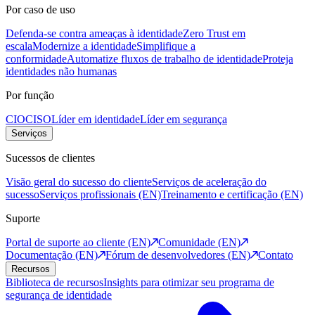
Por caso de uso
Defenda-se contra ameaças à identidade
Zero Trust em
escala
Modernize a identidade
Simplifique a
conformidade
Automatize fluxos de trabalho de identidade
Proteja
identidades não humanas
Por função
CIO
CISO
Líder em identidade
Líder em segurança
Serviços
Sucessos de clientes
Visão geral do sucesso do cliente
Serviços de aceleração do
sucesso
Serviços profissionais (EN)
Treinamento e certificação (EN)
Suporte
Portal de suporte ao cliente (EN)
Comunidade (EN)
Documentação (EN)
Fórum de desenvolvedores (EN)
Contato
Recursos
Biblioteca de recursos
Insights para otimizar seu programa de
segurança de identidade