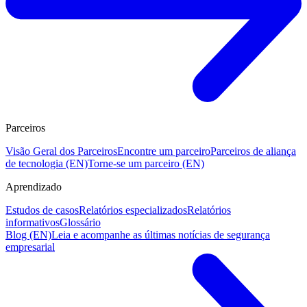
Parceiros
Visão Geral dos Parceiros
Encontre um parceiro
Parceiros de aliança
de tecnologia (EN)
Torne-se um parceiro (EN)
Aprendizado
Estudos de casos
Relatórios especializados
Relatórios
informativos
Glossário
Blog (EN)
Leia e acompanhe as últimas notícias de segurança
empresarial