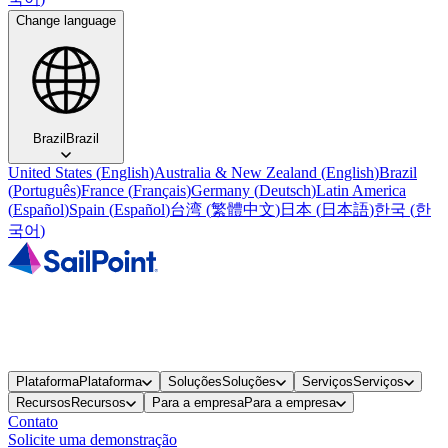
Change language
Brazil
Brazil
United States
(
English
)
Australia & New Zealand
(
English
)
Brazil
(
Português
)
France
(
Français
)
Germany
(
Deutsch
)
Latin America
(
Español
)
Spain
(
Español
)
台湾
(
繁體中文
)
日本
(
日本語
)
한국
(
한
국어
)
Plataforma
Plataforma
Soluções
Soluções
Serviços
Serviços
Recursos
Recursos
Para a empresa
Para a empresa
Contato
Solicite uma demonstração