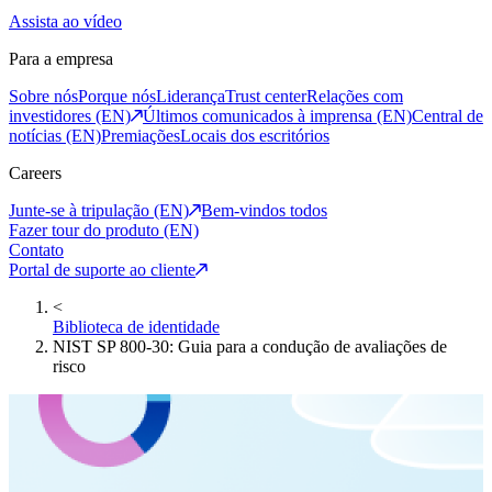
Assista ao vídeo
Para a empresa
Sobre nós
Porque nós
Liderança
Trust center
Relações com
investidores (EN)
Últimos comunicados à imprensa (EN)
Central de
notícias (EN)
Premiações
Locais dos escritórios
Careers
Junte-se à tripulação (EN)
Bem-vindos todos
Fazer tour do produto (EN)
Contato
Portal de suporte ao cliente
<
Biblioteca de identidade
NIST SP 800-30: Guia para a condução de avaliações de
risco