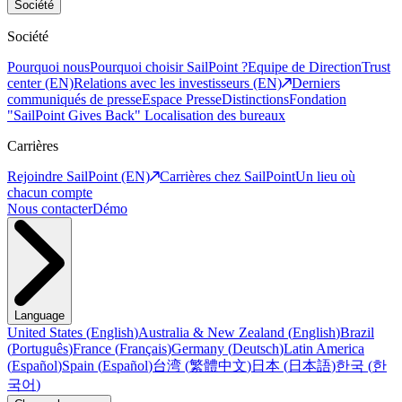
Société
Société
Pourquoi nous
Pourquoi choisir SailPoint ?
Equipe de Direction
Trust
center (EN)
Relations avec les investisseurs (EN)
Derniers
communiqués de presse
Espace Presse
Distinctions
Fondation
"SailPoint Gives Back"
Localisation des bureaux
Carrières
Rejoindre SailPoint (EN)
Carrières chez SailPoint
Un lieu où
chacun compte
Nous contacter
Démo
Language
United States
(
English
)
Australia & New Zealand
(
English
)
Brazil
(
Português
)
France
(
Français
)
Germany
(
Deutsch
)
Latin America
(
Español
)
Spain
(
Español
)
台湾
(
繁體中文
)
日本
(
日本語
)
한국
(
한
국어
)