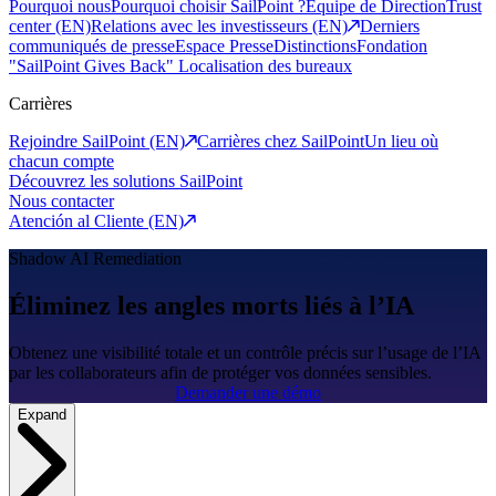
Pourquoi nous
Pourquoi choisir SailPoint ?
Equipe de Direction
Trust
center (EN)
Relations avec les investisseurs (EN)
Derniers
communiqués de presse
Espace Presse
Distinctions
Fondation
"SailPoint Gives Back"
Localisation des bureaux
Carrières
Rejoindre SailPoint (EN)
Carrières chez SailPoint
Un lieu où
chacun compte
Découvrez les solutions SailPoint
Nous contacter
Atención al Cliente (EN)
Shadow AI Remediation
Éliminez les angles morts liés à l’IA
Obtenez une visibilité totale et un contrôle précis sur l’usage de l’IA
par les collaborateurs afin de protéger vos données sensibles.
Demander une démo
Expand