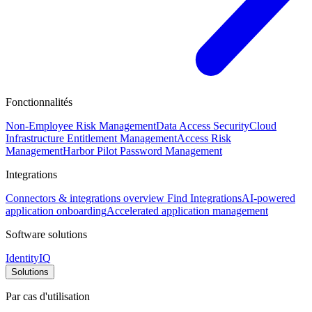
Fonctionnalités
Non-Employee Risk Management
Data Access Security
Cloud
Infrastructure Entitlement Management
Access Risk
Management
Harbor Pilot
Password Management
Integrations
Connectors & integrations overview
Find Integrations
AI-powered
application onboarding
Accelerated application management
Software solutions
IdentityIQ
Solutions
Par cas d'utilisation