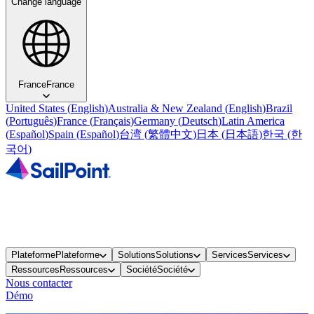
Change language
France
France
United States
(
English
)
Australia & New Zealand
(
English
)
Brazil
(
Português
)
France
(
Français
)
Germany
(
Deutsch
)
Latin America
(
Español
)
Spain
(
Español
)
台湾
(
繁體中文
)
日本
(
日本語
)
한국
(
한
국어
)
Plateforme
Plateforme
Solutions
Solutions
Services
Services
Ressources
Ressources
Société
Société
Nous contacter
Démo