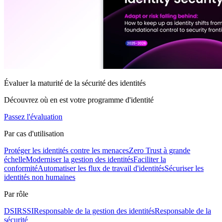
Évaluer la maturité de la sécurité des identités
Découvrez où en est votre programme d'identité
Passez l'évaluation
Par cas d'utilisation
Protéger les identités contre les menaces
Zero Trust à grande
échelle
Moderniser la gestion des identités
Faciliter la
conformité
Automatiser les flux de travail d'identités
Sécuriser les
identités non humaines
Par rôle
DSI
RSSI
Responsable de la gestion des identités
Responsable de la
sécurité