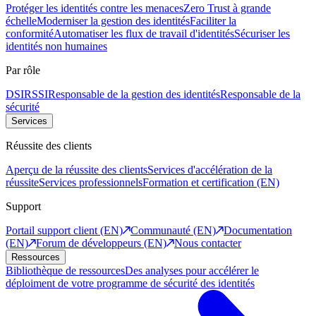
Protéger les identités contre les menaces
Zero Trust à grande
échelle
Moderniser la gestion des identités
Faciliter la
conformité
Automatiser les flux de travail d'identités
Sécuriser les
identités non humaines
Par rôle
DSI
RSSI
Responsable de la gestion des identités
Responsable de la
sécurité
Services
Réussite des clients
Aperçu de la réussite des clients
Services d'accélération de la
réussite
Services professionnels
Formation et certification (EN)
Support
Portail support client (EN)
Communauté (EN)
Documentation
(EN)
Forum de développeurs (EN)
Nous contacter
Ressources
Bibliothèque de ressources
Des analyses pour accélérer le
déploiment de votre programme de sécurité des identités