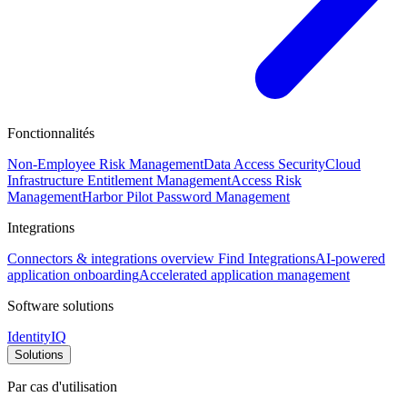
Fonctionnalités
Non-Employee Risk Management
Data Access Security
Cloud
Infrastructure Entitlement Management
Access Risk
Management
Harbor Pilot
Password Management
Integrations
Connectors & integrations overview
Find Integrations
AI-powered
application onboarding
Accelerated application management
Software solutions
IdentityIQ
Solutions
Par cas d'utilisation