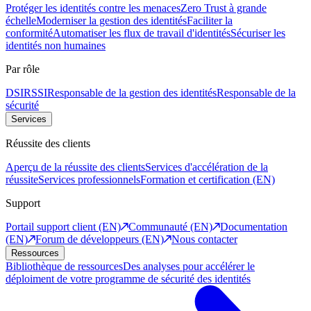
Protéger les identités contre les menaces
Zero Trust à grande
échelle
Moderniser la gestion des identités
Faciliter la
conformité
Automatiser les flux de travail d'identités
Sécuriser les
identités non humaines
Par rôle
DSI
RSSI
Responsable de la gestion des identités
Responsable de la
sécurité
Services
Réussite des clients
Aperçu de la réussite des clients
Services d'accélération de la
réussite
Services professionnels
Formation et certification (EN)
Support
Portail support client (EN)
Communauté (EN)
Documentation
(EN)
Forum de développeurs (EN)
Nous contacter
Ressources
Bibliothèque de ressources
Des analyses pour accélérer le
déploiment de votre programme de sécurité des identités