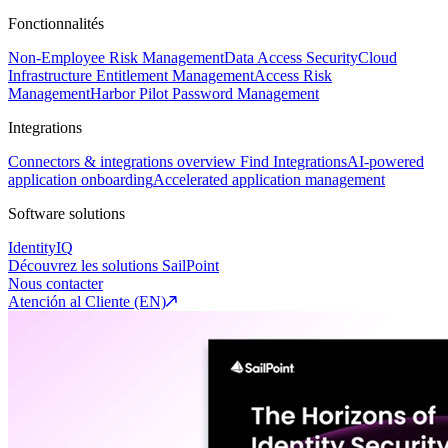
Fonctionnalités
Non-Employee Risk Management
Data Access Security
Cloud
Infrastructure Entitlement Management
Access Risk
Management
Harbor Pilot
Password Management
Integrations
Connectors & integrations overview
Find Integrations
AI-powered
application onboarding
Accelerated application management
Software solutions
IdentityIQ
Découvrez les solutions SailPoint
Nous contacter
Atención al Cliente (EN)