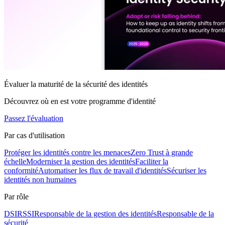
Évaluer la maturité de la sécurité des identités
Découvrez où en est votre programme d'identité
Passez l'évaluation
Par cas d'utilisation
Protéger les identités contre les menaces
Zero Trust à grande
échelle
Moderniser la gestion des identités
Faciliter la
conformité
Automatiser les flux de travail d'identités
Sécuriser les
identités non humaines
Par rôle
DSI
RSSI
Responsable de la gestion des identités
Responsable de la
sécurité