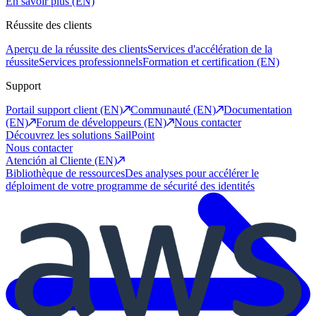
En savoir plus (EN)
Réussite des clients
Aperçu de la réussite des clients
Services d'accélération de la
réussite
Services professionnels
Formation et certification (EN)
Support
Portail support client (EN)
Communauté (EN)
Documentation
(EN)
Forum de développeurs (EN)
Nous contacter
Découvrez les solutions SailPoint
Nous contacter
Atención al Cliente (EN)
Bibliothèque de ressources
Des analyses pour accélérer le
déploiment de votre programme de sécurité des identités