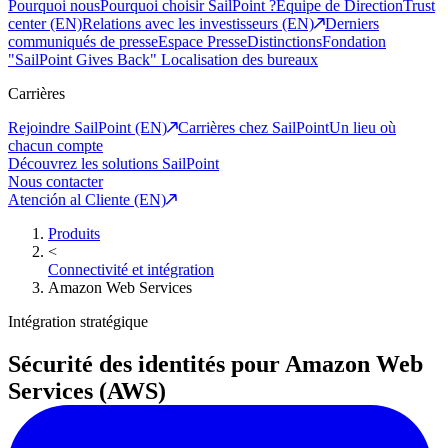
Pourquoi nous
Pourquoi choisir SailPoint ?
Equipe de Direction
Trust
center (EN)
Relations avec les investisseurs (EN)
Derniers
communiqués de presse
Espace Presse
Distinctions
Fondation
"SailPoint Gives Back"
Localisation des bureaux
Carrières
Rejoindre SailPoint (EN)
Carrières chez SailPoint
Un lieu où
chacun compte
Découvrez les solutions SailPoint
Nous contacter
Atención al Cliente (EN)
Produits
<
Connectivité et intégration
Amazon Web Services
Intégration stratégique
Sécurité des identités pour Amazon Web
Services (AWS)