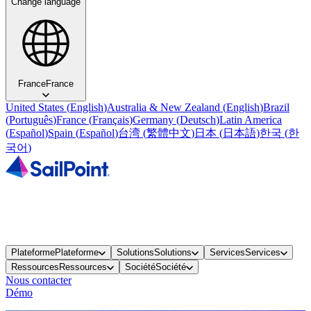
Change language
France
France
United States
(
English
)
Australia & New Zealand
(
English
)
Brazil
(
Português
)
France
(
Français
)
Germany
(
Deutsch
)
Latin America
(
Español
)
Spain
(
Español
)
台湾
(
繁體中文
)
日本
(
日本語
)
한국
(
한
국어
)
Plateforme
Plateforme
Solutions
Solutions
Services
Services
Ressources
Ressources
Société
Société
Nous contacter
Démo