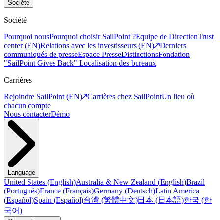
Société
Société
Pourquoi nous
Pourquoi choisir SailPoint ?
Equipe de Direction
Trust
center (EN)
Relations avec les investisseurs (EN)
Derniers
communiqués de presse
Espace Presse
Distinctions
Fondation
"SailPoint Gives Back"
Localisation des bureaux
Carrières
Rejoindre SailPoint (EN)
Carrières chez SailPoint
Un lieu où
chacun compte
Nous contacter
Démo
Language
United States
(
English
)
Australia & New Zealand
(
English
)
Brazil
(
Português
)
France
(
Français
)
Germany
(
Deutsch
)
Latin America
(
Español
)
Spain
(
Español
)
台湾
(
繁體中文
)
日本
(
日本語
)
한국
(
한
국어
)