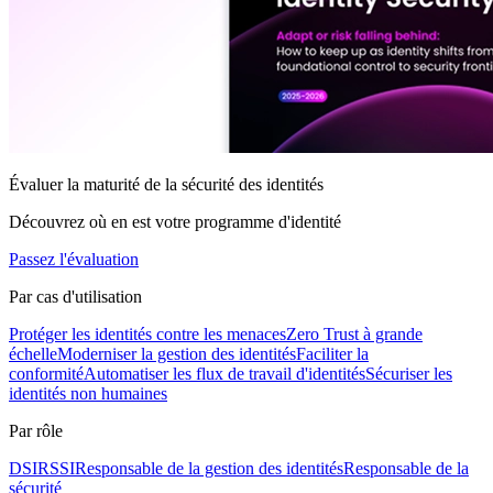
Évaluer la maturité de la sécurité des identités
Découvrez où en est votre programme d'identité
Passez l'évaluation
Par cas d'utilisation
Protéger les identités contre les menaces
Zero Trust à grande
échelle
Moderniser la gestion des identités
Faciliter la
conformité
Automatiser les flux de travail d'identités
Sécuriser les
identités non humaines
Par rôle
DSI
RSSI
Responsable de la gestion des identités
Responsable de la
sécurité