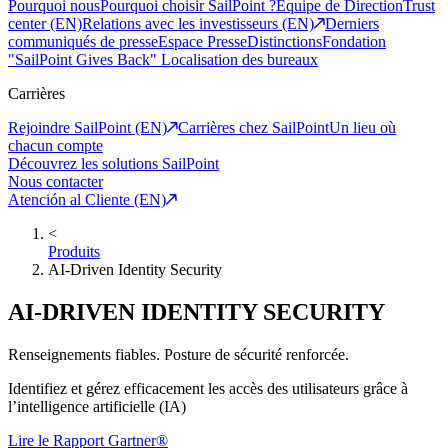
Pourquoi nous
Pourquoi choisir SailPoint ?
Equipe de Direction
Trust
center (EN)
Relations avec les investisseurs (EN)
Derniers
communiqués de presse
Espace Presse
Distinctions
Fondation
"SailPoint Gives Back"
Localisation des bureaux
Carrières
Rejoindre SailPoint (EN)
Carrières chez SailPoint
Un lieu où
chacun compte
Découvrez les solutions SailPoint
Nous contacter
Atención al Cliente (EN)
<
Produits
AI-Driven Identity Security
AI-DRIVEN IDENTITY SECURITY
Renseignements fiables. Posture de sécurité renforcée.
Identifiez et gérez efficacement les accès des utilisateurs grâce à
l’intelligence artificielle (IA)
Lire le Rapport Gartner®︎