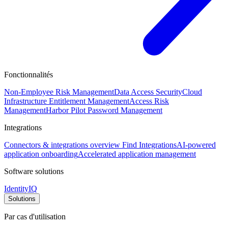
Fonctionnalités
Non-Employee Risk Management
Data Access Security
Cloud
Infrastructure Entitlement Management
Access Risk
Management
Harbor Pilot
Password Management
Integrations
Connectors & integrations overview
Find Integrations
AI-powered
application onboarding
Accelerated application management
Software solutions
IdentityIQ
Solutions
Par cas d'utilisation