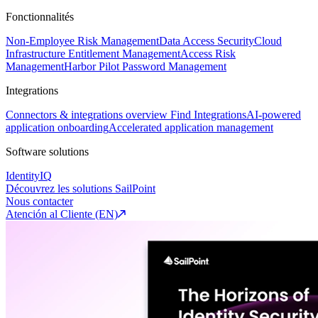
Fonctionnalités
Non-Employee Risk Management
Data Access Security
Cloud
Infrastructure Entitlement Management
Access Risk
Management
Harbor Pilot
Password Management
Integrations
Connectors & integrations overview
Find Integrations
AI-powered
application onboarding
Accelerated application management
Software solutions
IdentityIQ
Découvrez les solutions SailPoint
Nous contacter
Atención al Cliente (EN)