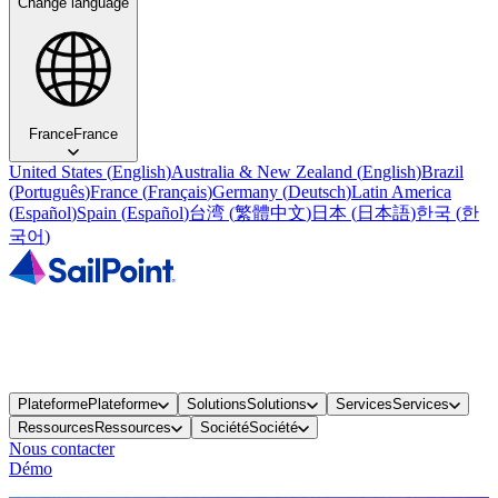
Change language
France
France
United States
(
English
)
Australia & New Zealand
(
English
)
Brazil
(
Português
)
France
(
Français
)
Germany
(
Deutsch
)
Latin America
(
Español
)
Spain
(
Español
)
台湾
(
繁體中文
)
日本
(
日本語
)
한국
(
한
국어
)
Plateforme
Plateforme
Solutions
Solutions
Services
Services
Ressources
Ressources
Société
Société
Nous contacter
Démo