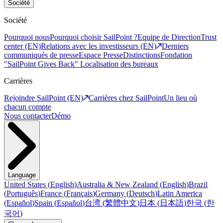
Société
Société
Pourquoi nous
Pourquoi choisir SailPoint ?
Equipe de Direction
Trust
center (EN)
Relations avec les investisseurs (EN)
Derniers
communiqués de presse
Espace Presse
Distinctions
Fondation
"SailPoint Gives Back"
Localisation des bureaux
Carrières
Rejoindre SailPoint (EN)
Carrières chez SailPoint
Un lieu où
chacun compte
Nous contacter
Démo
Language
United States
(
English
)
Australia & New Zealand
(
English
)
Brazil
(
Português
)
France
(
Français
)
Germany
(
Deutsch
)
Latin America
(
Español
)
Spain
(
Español
)
台湾
(
繁體中文
)
日本
(
日本語
)
한국
(
한
국어
)