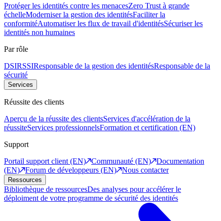
Protéger les identités contre les menaces
Zero Trust à grande
échelle
Moderniser la gestion des identités
Faciliter la
conformité
Automatiser les flux de travail d'identités
Sécuriser les
identités non humaines
Par rôle
DSI
RSSI
Responsable de la gestion des identités
Responsable de la
sécurité
Services
Réussite des clients
Aperçu de la réussite des clients
Services d'accélération de la
réussite
Services professionnels
Formation et certification (EN)
Support
Portail support client (EN)
Communauté (EN)
Documentation
(EN)
Forum de développeurs (EN)
Nous contacter
Ressources
Bibliothèque de ressources
Des analyses pour accélérer le
déploiment de votre programme de sécurité des identités