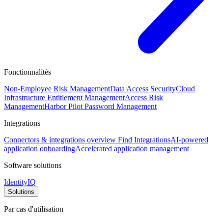
Fonctionnalités
Non-Employee Risk Management
Data Access Security
Cloud
Infrastructure Entitlement Management
Access Risk
Management
Harbor Pilot
Password Management
Integrations
Connectors & integrations overview
Find Integrations
AI-powered
application onboarding
Accelerated application management
Software solutions
IdentityIQ
Solutions
Par cas d'utilisation