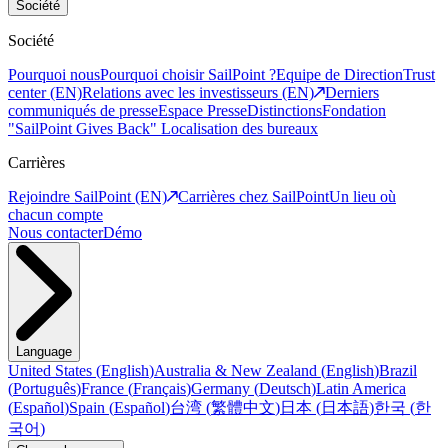
Société
Société
Pourquoi nous
Pourquoi choisir SailPoint ?
Equipe de Direction
Trust
center (EN)
Relations avec les investisseurs (EN)
Derniers
communiqués de presse
Espace Presse
Distinctions
Fondation
"SailPoint Gives Back"
Localisation des bureaux
Carrières
Rejoindre SailPoint (EN)
Carrières chez SailPoint
Un lieu où
chacun compte
Nous contacter
Démo
Language
United States
(
English
)
Australia & New Zealand
(
English
)
Brazil
(
Português
)
France
(
Français
)
Germany
(
Deutsch
)
Latin America
(
Español
)
Spain
(
Español
)
台湾
(
繁體中文
)
日本
(
日本語
)
한국
(
한
국어
)