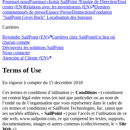
Pourquoi nous
Pourquoi choisir SailPoint ?
Equipe de Direction
Trust
center (EN)
Relations avec les investisseurs (EN)
Derniers
communiqués de presse
Espace Presse
Distinctions
Fondation
"SailPoint Gives Back"
Localisation des bureaux
Carrières
Rejoindre SailPoint (EN)
Carrières chez SailPoint
Un lieu où
chacun compte
Découvrez les solutions SailPoint
Nous contacter
Atención al Cliente (EN)
Terms of Use
En vigueur à compter du 15 decembre 2018
Ces termes et conditions d’utilisation («
Conditions
») constituent
un contrat légal entre vous (en tant que particulier ou au nom de
l’entité ou de l’organisation que vous représentez dans le cadre de
ces termes et conditions) et SailPoint Technologies, Inc. (ainsi que
ses sociétés affiliées, «
SailPoint
») pour l’accès et l’utilisation de ce
site web, www.sailpoint.com, ce qui comprend les textes, supports,
documentations, images et autres contenus (collectivement, le «
Site
Web
»).