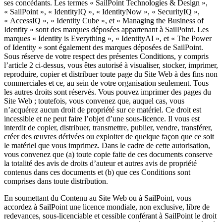
ses concédants. Les termes « SailPoint Technologies & Design »,
« SailPoint », « IdentityIQ », « IdentityNow », « SecurityIQ »,
« AccessIQ », « Identity Cube », et « Managing the Business of
Identity » sont des marques déposées appartenant à SailPoint. Les
marques « Identity is Everything », « IdentityAI », et « The Power
of Identity » sont également des marques déposées de SailPoint.
Sous réserve de votre respect des présentes Conditions, y compris
l’article 2 ci-dessus, vous êtes autorisé à visualiser, stocker, imprimer,
reproduire, copier et distribuer toute page du Site Web à des fins non
commerciales et ce, au sein de votre organisation seulement. Tous
les autres droits sont réservés. Vous pouvez imprimer des pages du
Site Web ; toutefois, vous convenez que, auquel cas, vous
n’acquérez aucun droit de propriété sur ce matériel. Ce droit est
incessible et ne peut faire l’objet d’une sous-licence. Il vous est
interdit de copier, distribuer, transmettre, publier, vendre, transférer,
créer des œuvres dérivées ou exploiter de quelque façon que ce soit
le matériel que vous imprimez. Dans le cadre de cette autorisation,
vous convenez que (a) toute copie faite de ces documents conserve
la totalité des avis de droits d’auteur et autres avis de propriété
contenus dans ces documents et (b) que ces Conditions sont
comprises dans toute distribution.
En soumettant du Contenu au Site Web ou à SailPoint, vous
accordez à SailPoint une licence mondiale, non exclusive, libre de
redevances, sous-licenciable et cessible conférant à SailPoint le droit