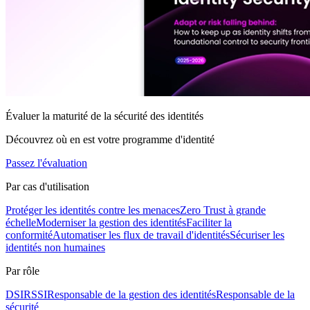
Évaluer la maturité de la sécurité des identités
Découvrez où en est votre programme d'identité
Passez l'évaluation
Par cas d'utilisation
Protéger les identités contre les menaces
Zero Trust à grande
échelle
Moderniser la gestion des identités
Faciliter la
conformité
Automatiser les flux de travail d'identités
Sécuriser les
identités non humaines
Par rôle
DSI
RSSI
Responsable de la gestion des identités
Responsable de la
sécurité