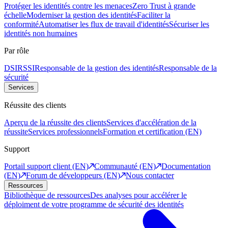
Protéger les identités contre les menaces
Zero Trust à grande
échelle
Moderniser la gestion des identités
Faciliter la
conformité
Automatiser les flux de travail d'identités
Sécuriser les
identités non humaines
Par rôle
DSI
RSSI
Responsable de la gestion des identités
Responsable de la
sécurité
Services
Réussite des clients
Aperçu de la réussite des clients
Services d'accélération de la
réussite
Services professionnels
Formation et certification (EN)
Support
Portail support client (EN)
Communauté (EN)
Documentation
(EN)
Forum de développeurs (EN)
Nous contacter
Ressources
Bibliothèque de ressources
Des analyses pour accélérer le
déploiment de votre programme de sécurité des identités