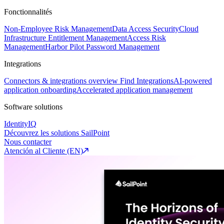
Fonctionnalités
Non-Employee Risk Management
Data Access Security
Cloud
Infrastructure Entitlement Management
Access Risk
Management
Harbor Pilot
Password Management
Integrations
Connectors & integrations overview
Find Integrations
AI-powered
application onboarding
Accelerated application management
Software solutions
IdentityIQ
Découvrez les solutions SailPoint
Nous contacter
Atención al Cliente (EN)