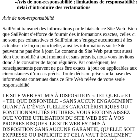
Avis de non-responsabilité ; limitations de responsabilité ;
délai d’introduire des réclamations
Avis de non-responsabilité
SailPoint transmet des informations par le biais de ce Site Web. Bien
que SailPoint s’efforce de fournir des informations exactes, celles-ci
ne sont pas exhaustives et SailPoint ne s’engage aucunement à les
actualiser de façon ponctuelle, ainsi les informations sur le Site
peuvent ne pas être à jour. Le contenu du Site Web peut tout aussi
bien être modifié à tout moment et sans préavis, nous vous invitons
donc à le consulter de façon régulière. Par conséquent, les
renseignements peuvent ne pas être exacts, à jour ou applicables aux
circonstances d’un cas précis. Toute décision prise sur la base des
informations contenues dans ce Site Web relève de votre seule
responsabilité.
LE SITE WEB EST MIS À DISPOSITION « TEL QUEL » ET
« TEL QUE DISPONIBLE » SANS AUCUN ENGAGEMENT
QUANT À D’ÉVENTUELLES CARACTÉRISTIQUES OU
FONCTIONNALITÉS FUTURES. VOUS RECONNAISSEZ
QUE VOTRE UTILISATION DU SITE WEB EST À VOS
PROPRES RISQUES. LE SITE WEB EST MIS À
DISPOSITION SANS AUCUNE GARANTIE, QU’ELLE SOIT
EXPRESSE OU IMPLICITE ET CELA VAUT ÉGALEMENT