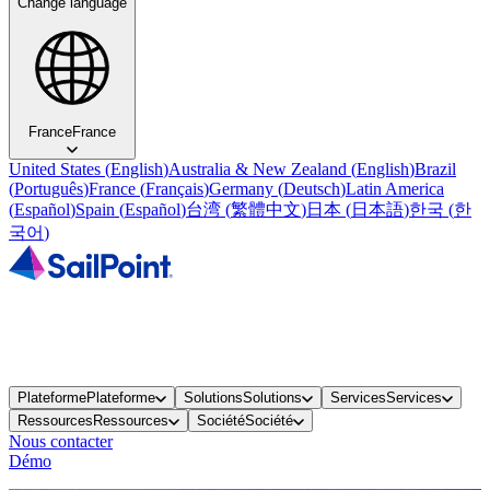
Change language
France
France
United States
(
English
)
Australia & New Zealand
(
English
)
Brazil
(
Português
)
France
(
Français
)
Germany
(
Deutsch
)
Latin America
(
Español
)
Spain
(
Español
)
台湾
(
繁體中文
)
日本
(
日本語
)
한국
(
한
국어
)
Plateforme
Plateforme
Solutions
Solutions
Services
Services
Ressources
Ressources
Société
Société
Nous contacter
Démo