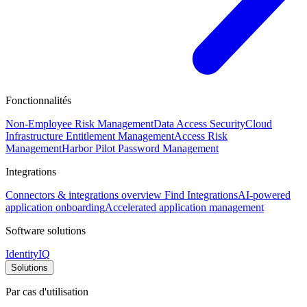
Fonctionnalités
Non-Employee Risk Management
Data Access Security
Cloud
Infrastructure Entitlement Management
Access Risk
Management
Harbor Pilot
Password Management
Integrations
Connectors & integrations overview
Find Integrations
AI-powered
application onboarding
Accelerated application management
Software solutions
IdentityIQ
Solutions
Par cas d'utilisation