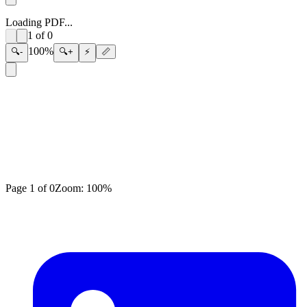
Loading PDF...
1
of
0
100
%
🔍-
🔍+
⚡
📏
Page
1
of
0
Zoom:
100
%