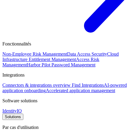
Fonctionnalités
Non-Employee Risk Management
Data Access Security
Cloud
Infrastructure Entitlement Management
Access Risk
Management
Harbor Pilot
Password Management
Integrations
Connectors & integrations overview
Find Integrations
AI-powered
application onboarding
Accelerated application management
Software solutions
IdentityIQ
Solutions
Par cas d'utilisation