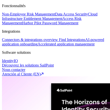
Fonctionnalités
Non-Employee Risk Management
Data Access Security
Cloud
Infrastructure Entitlement Management
Access Risk
Management
Harbor Pilot
Password Management
Integrations
Connectors & integrations overview
Find Integrations
AI-powered
application onboarding
Accelerated application management
Software solutions
IdentityIQ
Découvrez les solutions SailPoint
Nous contacter
Atención al Cliente (EN)