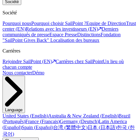
Société
Société
Pourquoi nous
Pourquoi choisir SailPoint ?
Equipe de Direction
Trust
center (EN)
Relations avec les investisseurs (EN)
Derniers
communiqués de presse
Espace Presse
Distinctions
Fondation
"SailPoint Gives Back"
Localisation des bureaux
Carrières
Rejoindre SailPoint (EN)
Carrières chez SailPoint
Un lieu où
chacun compte
Nous contacter
Démo
Language
United States
(
English
)
Australia & New Zealand
(
English
)
Brazil
(
Português
)
France
(
Français
)
Germany
(
Deutsch
)
Latin America
(
Español
)
Spain
(
Español
)
台湾
(
繁體中文
)
日本
(
日本語
)
한국
(
한
국어
)