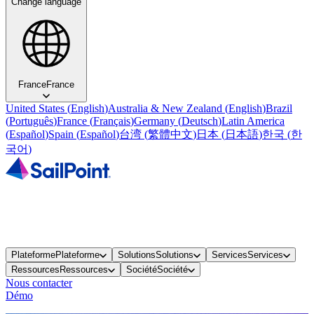
Change language
France
France
United States
(
English
)
Australia & New Zealand
(
English
)
Brazil
(
Português
)
France
(
Français
)
Germany
(
Deutsch
)
Latin America
(
Español
)
Spain
(
Español
)
台湾
(
繁體中文
)
日本
(
日本語
)
한국
(
한
국어
)
Plateforme
Plateforme
Solutions
Solutions
Services
Services
Ressources
Ressources
Société
Société
Nous contacter
Démo