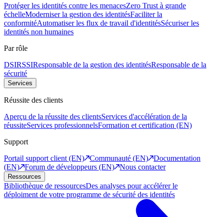
Protéger les identités contre les menaces
Zero Trust à grande
échelle
Moderniser la gestion des identités
Faciliter la
conformité
Automatiser les flux de travail d'identités
Sécuriser les
identités non humaines
Par rôle
DSI
RSSI
Responsable de la gestion des identités
Responsable de la
sécurité
Services
Réussite des clients
Aperçu de la réussite des clients
Services d'accélération de la
réussite
Services professionnels
Formation et certification (EN)
Support
Portail support client (EN)
Communauté (EN)
Documentation
(EN)
Forum de développeurs (EN)
Nous contacter
Ressources
Bibliothèque de ressources
Des analyses pour accélérer le
déploiment de votre programme de sécurité des identités