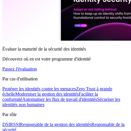
Évaluer la maturité de la sécurité des identités
Découvrez où en est votre programme d'identité
Passez l'évaluation
Par cas d'utilisation
Protéger les identités contre les menaces
Zero Trust à grande
échelle
Moderniser la gestion des identités
Faciliter la
conformité
Automatiser les flux de travail d'identités
Sécuriser les
identités non humaines
Par rôle
DSI
RSSI
Responsable de la gestion des identités
Responsable de la
sécurité