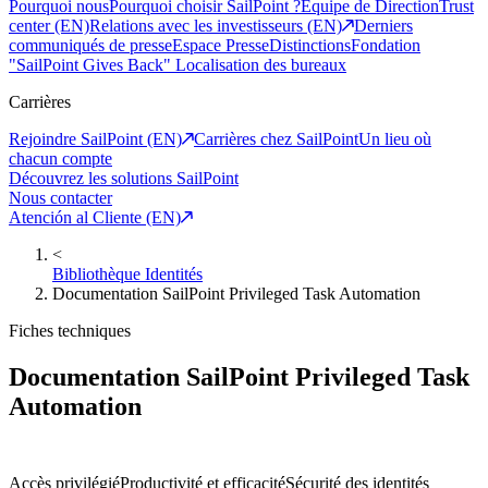
Pourquoi nous
Pourquoi choisir SailPoint ?
Equipe de Direction
Trust
center (EN)
Relations avec les investisseurs (EN)
Derniers
communiqués de presse
Espace Presse
Distinctions
Fondation
"SailPoint Gives Back"
Localisation des bureaux
Carrières
Rejoindre SailPoint (EN)
Carrières chez SailPoint
Un lieu où
chacun compte
Découvrez les solutions SailPoint
Nous contacter
Atención al Cliente (EN)
<
Bibliothèque Identités
Documentation SailPoint Privileged Task Automation
Fiches techniques
Documentation SailPoint Privileged Task
Automation
Accès privilégié
Productivité et efficacité
Sécurité des identités