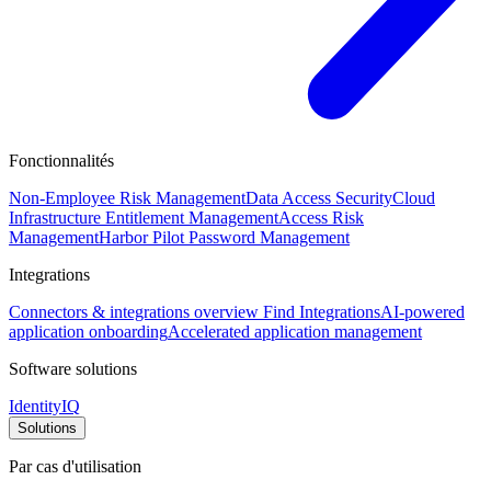
Fonctionnalités
Non-Employee Risk Management
Data Access Security
Cloud
Infrastructure Entitlement Management
Access Risk
Management
Harbor Pilot
Password Management
Integrations
Connectors & integrations overview
Find Integrations
AI-powered
application onboarding
Accelerated application management
Software solutions
IdentityIQ
Solutions
Par cas d'utilisation