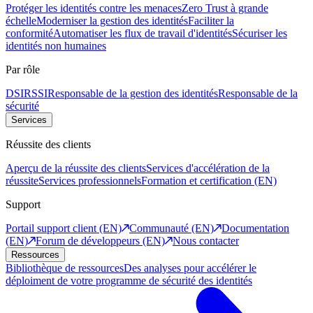
Protéger les identités contre les menaces
Zero Trust à grande
échelle
Moderniser la gestion des identités
Faciliter la
conformité
Automatiser les flux de travail d'identités
Sécuriser les
identités non humaines
Par rôle
DSI
RSSI
Responsable de la gestion des identités
Responsable de la
sécurité
Services
Réussite des clients
Aperçu de la réussite des clients
Services d'accélération de la
réussite
Services professionnels
Formation et certification (EN)
Support
Portail support client (EN)
Communauté (EN)
Documentation
(EN)
Forum de développeurs (EN)
Nous contacter
Ressources
Bibliothèque de ressources
Des analyses pour accélérer le
déploiment de votre programme de sécurité des identités