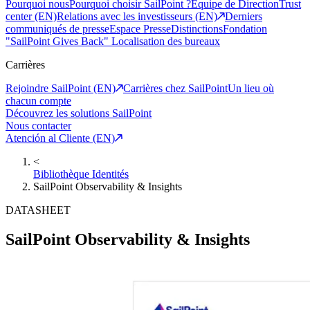
Pourquoi nous
Pourquoi choisir SailPoint ?
Equipe de Direction
Trust
center (EN)
Relations avec les investisseurs (EN)
Derniers
communiqués de presse
Espace Presse
Distinctions
Fondation
"SailPoint Gives Back"
Localisation des bureaux
Carrières
Rejoindre SailPoint (EN)
Carrières chez SailPoint
Un lieu où
chacun compte
Découvrez les solutions SailPoint
Nous contacter
Atención al Cliente (EN)
<
Bibliothèque Identités
SailPoint Observability & Insights
DATASHEET
SailPoint Observability & Insights