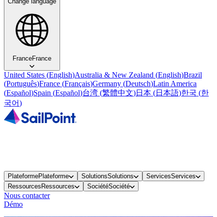
Change language
France
France
United States
(
English
)
Australia & New Zealand
(
English
)
Brazil
(
Português
)
France
(
Français
)
Germany
(
Deutsch
)
Latin America
(
Español
)
Spain
(
Español
)
台湾
(
繁體中文
)
日本
(
日本語
)
한국
(
한
국어
)
Plateforme
Plateforme
Solutions
Solutions
Services
Services
Ressources
Ressources
Société
Société
Nous contacter
Démo