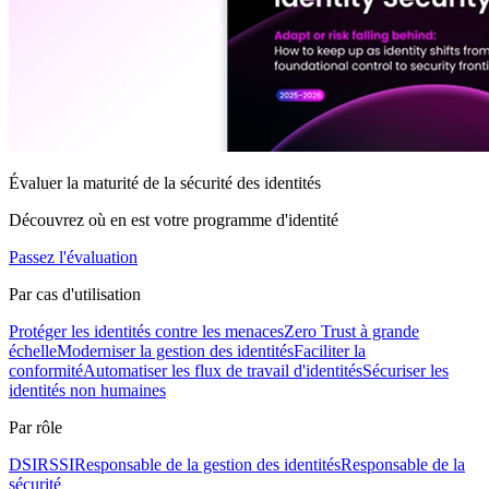
Évaluer la maturité de la sécurité des identités
Découvrez où en est votre programme d'identité
Passez l'évaluation
Par cas d'utilisation
Protéger les identités contre les menaces
Zero Trust à grande
échelle
Moderniser la gestion des identités
Faciliter la
conformité
Automatiser les flux de travail d'identités
Sécuriser les
identités non humaines
Par rôle
DSI
RSSI
Responsable de la gestion des identités
Responsable de la
sécurité