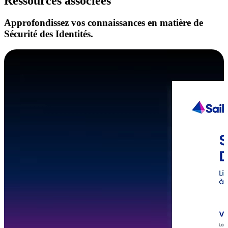
Ressources associées
Approfondissez vos connaissances en matière de
Sécurité des Identités.