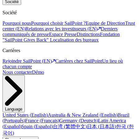
Société
Société
Pourquoi nous
Pourquoi choisir SailPoint ?
Equipe de Direction
Trust
center (EN)
Relations avec les investisseurs (EN)
Derniers
communiqués de presse
Espace Presse
Distinctions
Fondation
"SailPoint Gives Back"
Localisation des bureaux
Carrières
Rejoindre SailPoint (EN)
Carrières chez SailPoint
Un lieu où
chacun compte
Nous contacter
Démo
Language
United States
(
English
)
Australia & New Zealand
(
English
)
Brazil
(
Português
)
France
(
Français
)
Germany
(
Deutsch
)
Latin America
(
Español
)
Spain
(
Español
)
台湾
(
繁體中文
)
日本
(
日本語
)
한국
(
한
국어
)