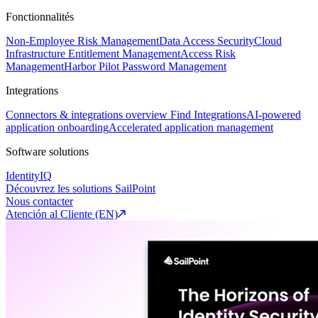
Fonctionnalités
Non-Employee Risk Management
Data Access Security
Cloud
Infrastructure Entitlement Management
Access Risk
Management
Harbor Pilot
Password Management
Integrations
Connectors & integrations overview
Find Integrations
AI-powered
application onboarding
Accelerated application management
Software solutions
IdentityIQ
Découvrez les solutions SailPoint
Nous contacter
Atención al Cliente (EN)